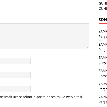
GÜNL
GÜNL
SON
ZAM
Perş
ZAM
Perş
ZAMA
Çarş
ZAMA
Çarş
YARA
Perş
YARA
anılmak üzere adımı, e-posta adresimi ve web sitesi
Perş