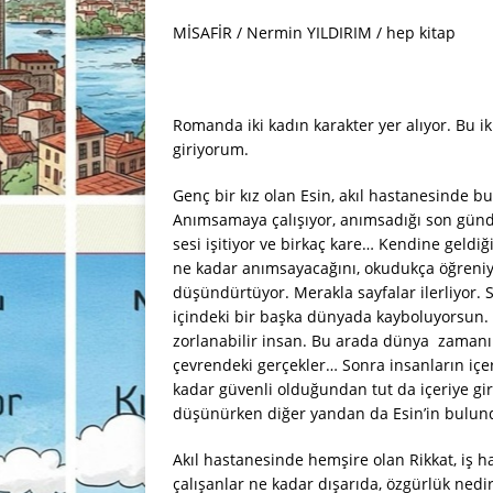
MİSAFİR / Nermin YILDIRIM / hep kitap
Romanda iki kadın karakter yer alıyor. Bu i
giriyorum.
Genç bir kız olan Esin, akıl hastanesinde bu
Anımsamaya çalışıyor, anımsadığı son günde
sesi işitiyor ve birkaç kare… Kendine geld
ne kadar anımsayacağını, okudukça öğreniy
düşündürtüyor. Merakla sayfalar ilerliyor.
içindeki bir başka dünyada kayboluyorsun.
zorlanabilir insan. Bu arada dünya zamanın
çevrendeki gerçekler… Sonra insanların içe
kadar güvenli olduğundan tut da içeriye g
düşünürken diğer yandan da Esin’in bulundu
Akıl hastanesinde hemşire olan Rikkat, iş hay
çalışanlar ne kadar dışarıda, özgürlük nedir