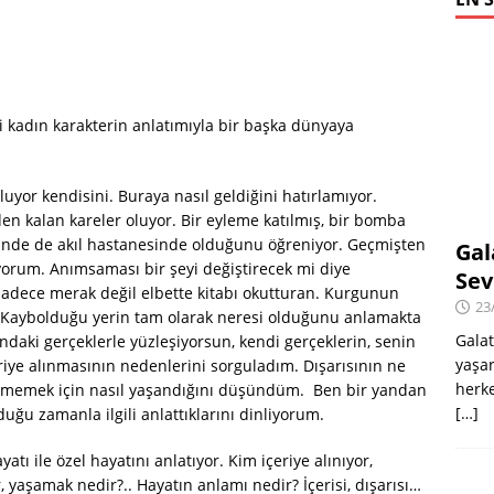
ki kadın karakterin anlatımıyla bir başka dünyaya
luyor kendisini. Buraya nasıl geldiğini hatırlamıyor.
n kalan kareler oluyor. Bir eyleme katılmış, bir bomba
iğinde de akıl hastanesinde olduğunu öğreniyor. Geçmişten
Gal
orum. Anımsaması bir şeyi değiştirecek mi diye
Sev
 Sadece merak değil elbette kitabı okutturan. Kurgunun
23
 Kaybolduğu yerin tam olarak neresi olduğunu anlamakta
Galat
daki gerçeklerle yüzleşiyorsun, kendi gerçeklerin, senin
yaşar
riye alınmasının nedenlerini sorguladım. Dışarısının ne
herke
irmemek için nasıl yaşandığını düşündüm. Ben bir yandan
[…]
ğu zamanla ilgili anlattıklarını dinliyorum.
atı ile özel hayatını anlatıyor. Kim içeriye alınıyor,
, yaşamak nedir?.. Hayatın anlamı nedir? İçerisi, dışarısı…