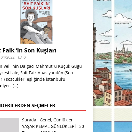
t Faik ‘in Son Kuşları
/04/2022
0
n Veli ’nin Dalgacı Mahmut ’u Küçük Gugu
eyzesi Lale, Sait Faik Abasıyanık’ın (Son
rı) sözcükleri eşliğinde İstanbul’u
diyor.
[…]
DERILERDEN SEÇMELER
Şurada :
Genel
,
Günlükler
YAŞAR KEMAL GÜNLÜKLERİ 30