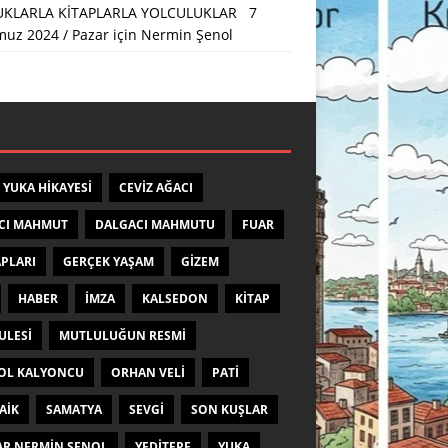
KLARLA KİTAPLARLA YOLCULUKLAR 7
uz 2024 / Pazar
için
Nermin Şenol
 YUKA HIKAYESI
CEVIZ AĞACI
CI MAHMUT
DALGACI MAHMUTU
FUAR
APLARI
GERÇEK YAŞAM
GIZEM
HABER
IMZA
KALSEDON
KITAP
ULESI
MUTLULUĞUN RESMI
OL KALYONCU
ORHAN VELI
PATI
FAIK
SAMATYA
SEVGI
SON KUŞLAR
AR NERMIN ŞENOL
YEDITEPE
YUKA