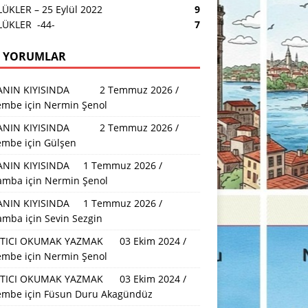
ÜKLER – 25 Eylül 2022
9
ÜKLER -44-
7
 YORUMLAR
ANIN KIYISINDA 2 Temmuz 2026 /
embe
için
Nermin Şenol
ANIN KIYISINDA 2 Temmuz 2026 /
embe
için
Gülşen
NIN KIYISINDA 1 Temmuz 2026 /
amba
için
Nermin Şenol
NIN KIYISINDA 1 Temmuz 2026 /
amba
için
Sevin Sezgin
TICI OKUMAK YAZMAK 03 Ekim 2024 /
embe
için
Nermin Şenol
TICI OKUMAK YAZMAK 03 Ekim 2024 /
embe
için
Füsun Duru Akagündüz