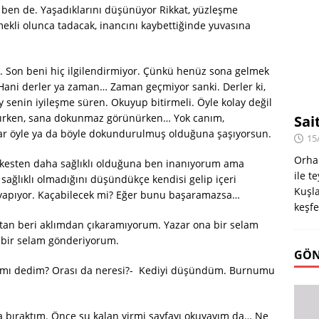
ben de. Yaşadıklarını düşünüyor Rikkat, yüzleşme
kli olunca tadacak, inancını kaybettiğinde yuvasına
um. Son beni hiç ilgilendirmiyor. Çünkü henüz sona gelmek
ani derler ya zaman… Zaman geçmiyor sanki. Derler ki,
 senin iyileşme süren. Okuyup bitirmeli. Öyle kolay değil
latırken, sana dokunmaz görünürken… Yok canım,
Sai
r öyle ya da böyle dokundurulmuş olduğuna şaşıyorsun.
15
Orha
erkesten daha sağlıklı olduğuna ben inanıyorum ama
ile t
, sağlıklı olmadığını düşündükçe kendisi gelip içeri
Kuşla
ı yapıyor. Kaçabilecek mi? Eğer bunu başaramazsa…
keşfe
ştan beri aklımdan çıkaramıyorum. Yazar ona bir selam
bir selam gönderiyorum.
GÖN
arı mı dedim? Orası da neresi?- Kediyi düşündüm. Burnumu
ya bıraktım. Önce şu kalan yirmi sayfayı okuyayım da… Ne