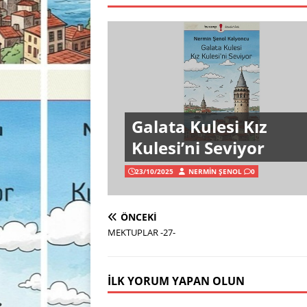
Galata Kulesi Kız
Kulesi’ni Seviyor
23/10/2025
NERMIN ŞENOL
0
ÖNCEKI
MEKTUPLAR -27-
İLK YORUM YAPAN OLUN