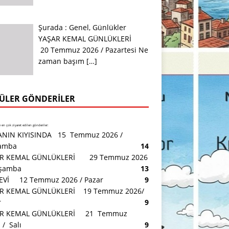
Şurada :
Genel
,
Günlükler
YAŞAR KEMAL GÜNLÜKLERİ
20 Temmuz 2026 / Pazartesi Ne
zaman başım
[…]
ÜLER GÖNDERILER
en çok ziyaret edilen gönderiler:
NIN KIYISINDA 15 Temmuz 2026 /
amba
14
R KEMAL GÜNLÜKLERİ 29 Temmuz 2026
rşamba
13
 EVİ 12 Temmuz 2026 / Pazar
9
R KEMAL GÜNLÜKLERİ 19 Temmuz 2026/
r
9
AR KEMAL GÜNLÜKLERİ 21 Temmuz
/ Salı
9