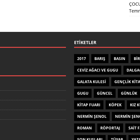
ÇOCU
Temm
ETIKETLER
2017
BARIŞ
BASIN
BIR
CEVIZ AĞACI VE GUGU
DALGA
GALATA KULESI
GENÇLIK KIT
GUGU
GÜNCEL
GÜNLÜK
KITAP FUARI
KÖPEK
KIZ K
NERMIN ŞENOL
NERMIN ŞEN
ROMAN
RÖPORTAJ
SAIT 
SON KUŞLARI
TÜYAP
YAZ