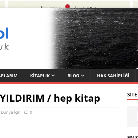
APLARIM
KITAPLIK
BLOG
HAK SAHIPLIĞI
YILDIRIM / hep kitap
SITE
 Dünya İçin
0
EN 