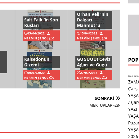
Orhan Veli ’nin
Sait Faik ‘in Son
Dalgacı
Kuşları
Mahmut ’u
15/04/2022
15/04/2022
NERMIN ŞENOL
0
NERMIN ŞENOL
0
Kalsedonun
GUGUUU! Ceviz
POP
Gizemi
Ağacı ve Gugu
30/07/2020
27/03/2018
Son 7 günde 
NERMIN ŞENOL
0
NERMIN ŞENOL
2
ZAMA
Çarş
YAŞA
SONRAKI
/ Ça
MEKTUPLAR -28-
YAZI
YAŞA
Paza
YAŞ
2026 