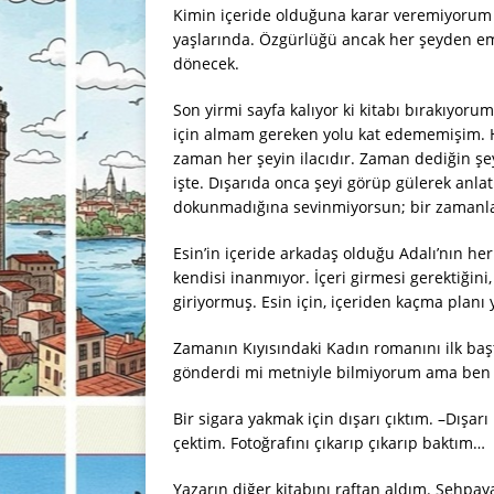
Kimin içeride olduğuna karar veremiyorum 
yaşlarında. Özgürlüğü ancak her şeyden eme
dönecek.
Son yirmi sayfa kalıyor ki kitabı bırakıyor
için almam gereken yolu kat edememişim. H
zaman her şeyin ilacıdır. Zaman dediğin şey
işte. Dışarıda onca şeyi görüp gülerek an
dokunmadığına sevinmiyorsun; bir zamanla
Esin’in içeride arkadaş olduğu Adalı’nın h
kendisi inanmıyor. İçeri girmesi gerektiğini
giriyormuş. Esin için, içeriden kaçma plan
Zamanın Kıyısındaki Kadın romanını ilk ba
gönderdi mi metniyle bilmiyorum ama ben 
Bir sigara yakmak için dışarı çıktım. –Dış
çektim. Fotoğrafını çıkarıp çıkarıp baktım…
Yazarın diğer kitabını raftan aldım. Sehpa