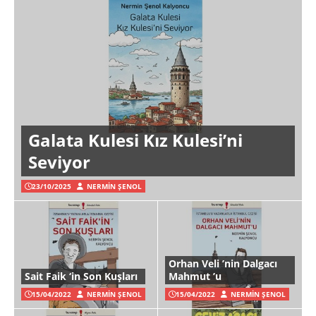
Galata Kulesi Kız Kulesi’ni
Seviyor
23/10/2025
NERMIN ŞENOL
Orhan Veli ’nin Dalgacı
Sait Faik ‘in Son Kuşları
Mahmut ’u
15/04/2022
NERMIN ŞENOL
15/04/2022
NERMIN ŞENOL