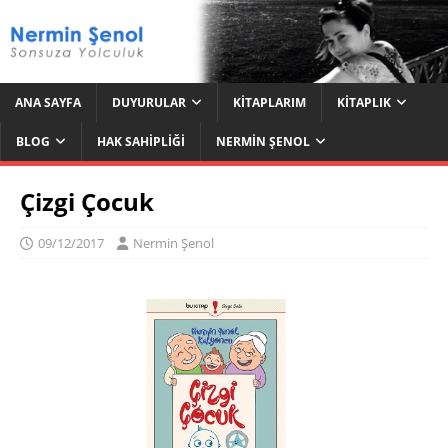
ANA SAYFA
DUYURULAR
KITAPLARIM
KITAPLIK
BLOG
HAK SAHIPLIĞI
NERMIN ŞENOL
Çizgi Çocuk
09/12/2017
Nermin Şenol