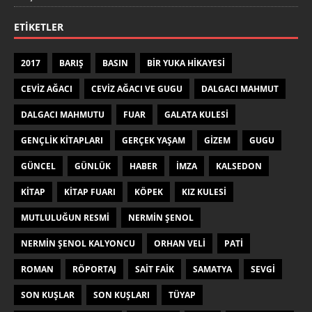
ETIKETLER
2017
BARIŞ
BASIN
BIR YUKA HIKAYESI
CEVIZ AĞACI
CEVIZ AĞACI VE GUGU
DALGACI MAHMUT
DALGACI MAHMUTU
FUAR
GALATA KULESI
GENÇLIK KITAPLARI
GERÇEK YAŞAM
GIZEM
GUGU
GÜNCEL
GÜNLÜK
HABER
IMZA
KALSEDON
KITAP
KITAP FUARI
KÖPEK
KIZ KULESI
MUTLULUĞUN RESMI
NERMIN ŞENOL
NERMIN ŞENOL KALYONCU
ORHAN VELI
PATI
ROMAN
RÖPORTAJ
SAIT FAIK
SAMATYA
SEVGI
SON KUŞLAR
SON KUŞLARI
TÜYAP