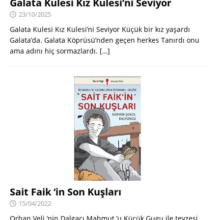
Galata Kulesi Kız Kulesi’ni Seviyor
23/10/2025
Galata Kulesi Kız Kulesi’ni Seviyor Küçük bir kız yaşardı
Galata’da. Galata Köprüsü’nden geçen herkes Tanırdı onu
ama adını hiç sormazlardı.
[…]
Sait Faik ‘in Son Kuşları
15/04/2022
Orhan Veli ’nin Dalgacı Mahmut ’u Küçük Gugu ile teyzesi