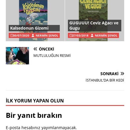
GUGUUU! Ceviz Ağacı ve
Kalsedonun Gizemi
Gugu
30/07/2020
NERMIN ŞENOL
27/03/2018
NERMIN ŞENOL
ÖNCEKI
MUTLULUĞUN RESMİ
SONRAKI
İSTANBUL’DA BİR KEDİ
İLK YORUM YAPAN OLUN
Bir yanıt bırakın
E-posta hesabınız yayımlanmayacak.