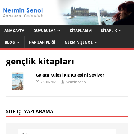
ANA SAYFA
DUYURULAR
KITAPLARIM
KITAPLIK
BLOG
HAK SAHIPLIĞI
NERMIN ŞENOL
gençlik kitapları
Galata Kulesi Kız Kulesi’ni Seviyor
23/10/2025
Nermin Şenol
SITE İÇI YAZI ARAMA