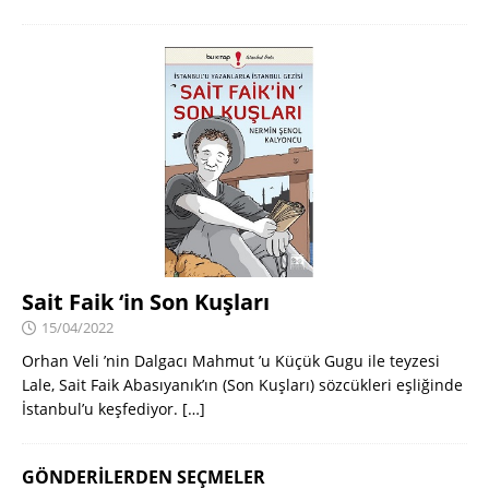
Sait Faik ‘in Son Kuşları
15/04/2022
Orhan Veli ’nin Dalgacı Mahmut ’u Küçük Gugu ile teyzesi
Lale, Sait Faik Abasıyanık’ın (Son Kuşları) sözcükleri eşliğinde
İstanbul’u keşfediyor.
[…]
GÖNDERILERDEN SEÇMELER