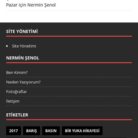
Pazar
için
Nermin Şenol
SITE YÖNETIMI
Site Yönetimi
NERMIN ŞENOL
Ben Kimim?
Neden Yazıyorum?
Fotoğraflar
İletişim
ETIKETLER
2017
BARIŞ
BASIN
BIR YUKA HIKAYESI