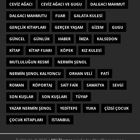
CEVIZ AĞACI
CEVIZ AĞACI VE GUGU
DALGACI MAHMUT
DALGACI MAHMUTU
FUAR
GALATA KULESI
GENÇLIK KITAPLARI
GERÇEK YAŞAM
GIZEM
GUGU
GÜNCEL
GÜNLÜK
HABER
IMZA
KALSEDON
KITAP
KITAP FUARI
KÖPEK
KIZ KULESI
MUTLULUĞUN RESMI
NERMIN ŞENOL
NERMIN ŞENOL KALYONCU
ORHAN VELI
PATI
ROMAN
RÖPORTAJ
SAIT FAIK
SAMATYA
SEVGI
SON KUŞLAR
SON KUŞLARI
TÜYAP
YAZAR NERMIN ŞENOL
YEDITEPE
YUKA
ÇIZGI ÇOCUK
ÇOCUK KITAPLARI
İSTANBUL