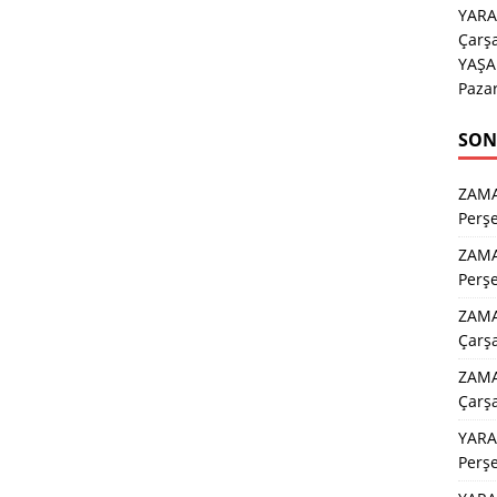
YARA
Çarş
YAŞA
Paza
SON
ZAM
Perş
ZAM
Perş
ZAMA
Çarş
ZAMA
Çarş
YARA
Perş