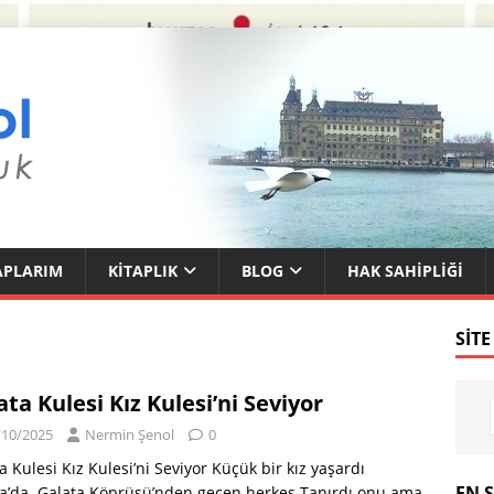
APLARIM
KITAPLIK
BLOG
HAK SAHIPLIĞI
SITE
ata Kulesi Kız Kulesi’ni Seviyor
/10/2025
Nermin Şenol
0
a Kulesi Kız Kulesi’ni Seviyor Küçük bir kız yaşardı
EN 
a’da. Galata Köprüsü’nden geçen herkes Tanırdı onu ama