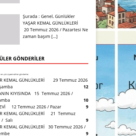
Şurada :
Genel
,
Günlükler
YAŞAR KEMAL GÜNLÜKLERİ
20 Temmuz 2026 / Pazartesi Ne
zaman başım
[…]
ÜLER GÖNDERILER
en çok ziyaret edilen gönderiler:
R KEMAL GÜNLÜKLERİ 29 Temmuz 2026
rşamba
12
NIN KIYISINDA 15 Temmuz 2026 /
amba
10
 EVİ 12 Temmuz 2026 / Pazar
9
AR KEMAL GÜNLÜKLERİ 21 Temmuz
/ Salı
9
R KEMAL GÜNLÜKLERİ 30 Temmuz 2026 /
embe
9