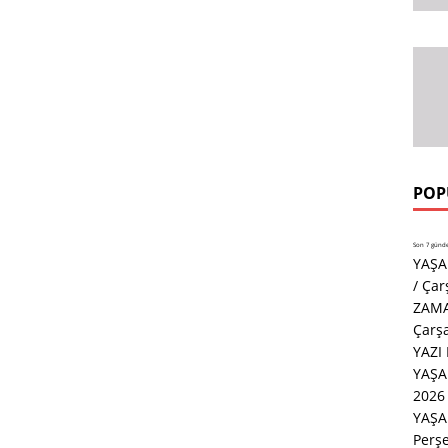
POP
Son 7 günde 
YAŞA
/ Ça
ZAMA
Çarş
YAZI
YAŞ
2026 
YAŞA
Perş