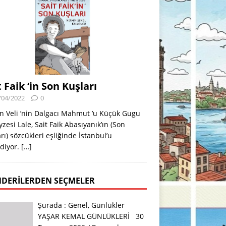
t Faik ‘in Son Kuşları
/04/2022
0
n Veli ’nin Dalgacı Mahmut ’u Küçük Gugu
eyzesi Lale, Sait Faik Abasıyanık’ın (Son
rı) sözcükleri eşliğinde İstanbul’u
diyor.
[…]
DERILERDEN SEÇMELER
Şurada :
Genel
,
Günlükler
YAŞAR KEMAL GÜNLÜKLERİ 30