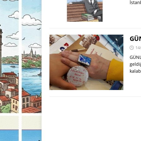
İstan
GÜN
14
GÜNL
geldi
kalab