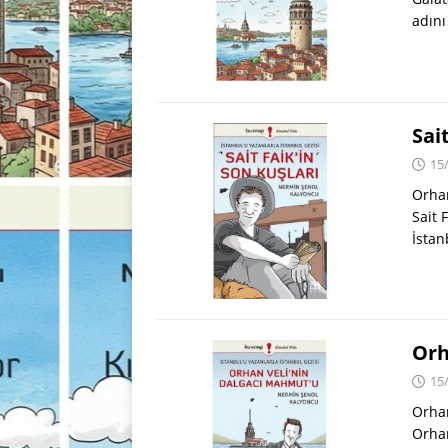
adını
Sai
15
Orhan
Sait 
İstan
Orh
15
Orhan
Orhan