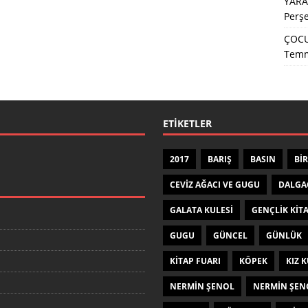
YARA
Perş
ÇOCU
Temm
ETIKETLER
2017
BARIŞ
BASIN
BIR
CEVIZ AĞACI VE GUGU
DALGA
GALATA KULESI
GENÇLIK KIT
GUGU
GÜNCEL
GÜNLÜK
KITAP FUARI
KÖPEK
KIZ K
NERMIN ŞENOL
NERMIN ŞEN