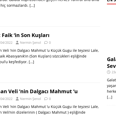
 hiç sormazlardı.
[…]
t Faik ‘in Son Kuşları
/04/2022
Nermin Şenol
0
 Veli ’nin Dalgacı Mahmut ’u Küçük Gugu ile teyzesi Lale,
Faik Abasıyanık’ın (Son Kuşları) sözcükleri eşliğinde
Gal
bul’u keşfediyor.
[…]
Sev
23
Galat
yaşar
an Veli ’nin Dalgacı Mahmut ’u
herke
[…]
/04/2022
Nermin Şenol
0
 Veli ’nin Dalgacı Mahmut ’u Küçük Gugu ile teyzesi Lale,
 Veli’nin dizelerinin ( Dalgacı Mahmut ) eşliğinde