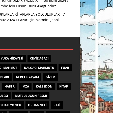
TICI OKUMAK YAZMAK 03 Ekim 2024 /
embe
için
Füsun Duru Akagündüz
KLARLA KİTAPLARLA YOLCULUKLAR 7
uz 2024 / Pazar
için
Nermin Şenol
 YUKA HIKAYESI
CEVIZ AĞACI
CI MAHMUT
DALGACI MAHMUTU
FUAR
APLARI
GERÇEK YAŞAM
GIZEM
HABER
IMZA
KALSEDON
KITAP
ULESI
MUTLULUĞUN RESMI
OL KALYONCU
ORHAN VELI
PATI