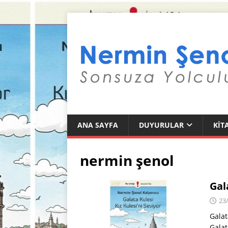
ANA SAYFA
DUYURULAR
KIT
nermin şenol
Gal
23
Galat
Galat