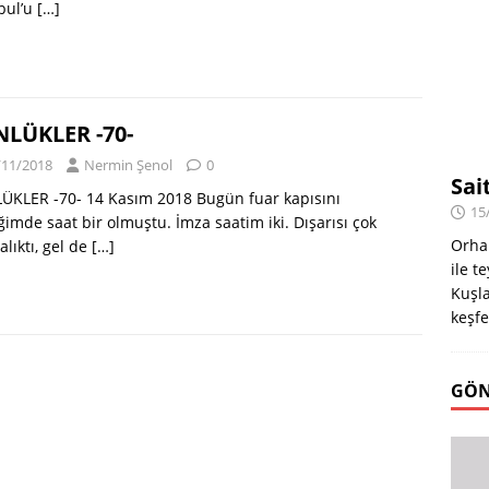
bul’u
[…]
LÜKLER -70-
/11/2018
Nermin Şenol
0
Sai
ÜKLER -70- 14 Kasım 2018 Bugün fuar kapısını
15
ğimde saat bir olmuştu. İmza saatim iki. Dışarısı çok
Orha
alıktı, gel de
[…]
ile t
Kuşla
keşfe
GÖN