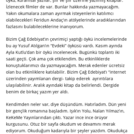
öykü, kuramsal yazılar, şiir ve şiir üzerine yazılmış kitaplar.
İzlenecek filmler de var. Bunlar hakkında yazmayacağım.
Yakın okumalara zaman ayırmak isteyenlerin katılımcı
olabilecekleri Feridun Andaç’ın atölyelerinde aradıklarından
fazlasını bulabileceklerine inanıyorum.
Bizim Çağ Edebiyat’ın çevrimiçi yaptığı öykü incelemelerinde
bu ay Yusuf Atılgan’ın “Evdeki” öyküsü vardı. Kasım ayında
Ayla Kutlu’dan bir öykü incelenecek. Bugünkü toplantı iki
saati geçti. Çok ama çok etkilendim. Bu etkinliklerde
konuştuklarımızı da yazmayacağım. Merak edenler ücretsiz
olan bu etkinliklere katılabilir. Bizim Çağ Edebiyat’ı “internet
üzerinden yayımlanan dergi- takip ederek ayrıntılara
ulaşılabilinir. Aralık ayındaki kitap da belirlendi. Dergide
benim de birkaç yazım yer aldı.
Kendimden neler var, diye düşündüm. Hatırladım. Dün yeni
bir gençlik romanına başladım. Işık’ın Yolu, Nalan Yılmaz’ın,
KeKeMe Yayınlarından çıktı. Yazar ince ince örüyor
kurgusunu. Otuz bir sayfa okudum ve devamını merak
ediyorum. Okuduğum kadarıyla bir şeyler yazdım. Okudukça