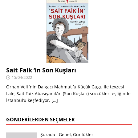
Sait Faik ‘in Son Kuşları
15/04/2022
Orhan Veli ’nin Dalgacı Mahmut ’u Küçük Gugu ile teyzesi
Lale, Sait Faik Abasıyanık’ın (Son Kuşları) sözcükleri eşliğinde
İstanbul’u keşfediyor.
[…]
GÖNDERILERDEN SEÇMELER
Şurada :
Genel
,
Günlükler