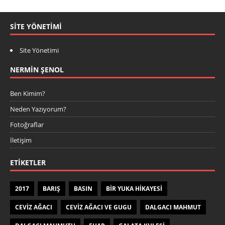
SITE YÖNETIMI
Site Yönetimi
NERMIN ŞENOL
Ben Kimim?
Neden Yazıyorum?
Fotoğraflar
İletişim
ETIKETLER
2017
BARIŞ
BASIN
BIR YUKA HIKAYESI
CEVIZ AĞACI
CEVIZ AĞACI VE GUGU
DALGACI MAHMUT