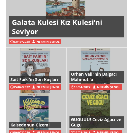
Galata Kulesi Kız Kulesi’ni
Seviyor
23/10/2025
NERMIN ŞENOL
Orhan Veli ’nin Dalgacı
Sait Faik ‘in Son Kuşları
Mahmut ’u
15/04/2022
NERMIN ŞENOL
15/04/2022
NERMIN ŞENOL
GUGUUU! Ceviz Ağacı ve
Kalsedonun Gizemi
Gugu
30/07/2020
NERMIN ŞENOL
27/03/2018
NERMIN ŞENOL