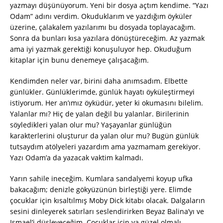
yazmayı düşünüyorum. Yeni bir dosya açtım kendime. “Yazı
Odam” adını verdim. Okuduklarım ve yazdığım öyküler
üzerine, çalakalem yazılarımı bu dosyada toplayacağım.
Sonra da bunları kısa yazılara dönüştüreceğim. Az yazmak
ama iyi yazmak gerektiği konuşuluyor hep. Okuduğum
kitaplar için bunu denemeye çalışacağım.
Kendimden neler var, birini daha anımsadım. Elbette
günlükler. Günlüklerimde, günlük hayatı öyküleştirmeyi
istiyorum. Her an’ımız öyküdür, yeter ki okumasını bilelim.
Yalanlar mı? Hiç de yalan değil bu yalanlar. Birilerinin
söyledikleri yalan olur mu? Yaşayanlar günlüğün
karakterlerini oluşturur da yalan olur mu? Bugün günlük
tutsaydım atölyeleri yazardım ama yazmamam gerekiyor.
Yazı Odam’a da yazacak vaktim kalmadı.
Yarın sahile ineceğim. Kumlara sandalyemi koyup ufka
bakacağım; denizle gökyüzünün birleştiği yere. Elimde
çocuklar için kısaltılmış Moby Dick kitabı olacak. Dalgaların
sesini dinleyerek satırları seslendirirken Beyaz Balina’yı ve
Ismael’i düşleyeceğim. Çocuklar için ya güzel olmalı.