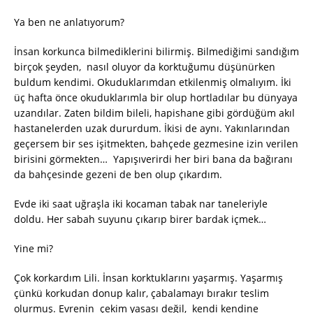
Ya ben ne anlatıyorum?
İnsan korkunca bilmediklerini bilirmiş. Bilmediğimi sandığım
birçok şeyden, nasıl oluyor da korktuğumu düşünürken
buldum kendimi. Okuduklarımdan etkilenmiş olmalıyım. İki
üç hafta önce okuduklarımla bir olup hortladılar bu dünyaya
uzandılar. Zaten bildim bileli, hapishane gibi gördüğüm akıl
hastanelerden uzak dururdum. İkisi de aynı. Yakınlarından
geçersem bir ses işitmekten, bahçede gezmesine izin verilen
birisini görmekten… Yapışıverirdi her biri bana da bağıranı
da bahçesinde gezeni de ben olup çıkardım.
Evde iki saat uğraşla iki kocaman tabak nar taneleriyle
doldu. Her sabah suyunu çıkarıp birer bardak içmek…
Yine mi?
Çok korkardım Lili. İnsan korktuklarını yaşarmış. Yaşarmış
çünkü korkudan donup kalır, çabalamayı bırakır teslim
olurmuş. Evrenin çekim yasası değil, kendi kendine