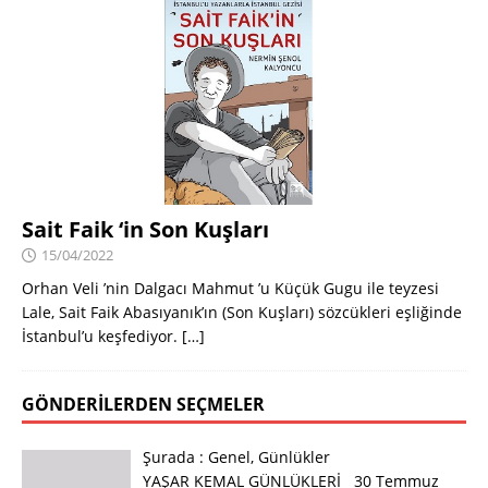
Sait Faik ‘in Son Kuşları
15/04/2022
Orhan Veli ’nin Dalgacı Mahmut ’u Küçük Gugu ile teyzesi
Lale, Sait Faik Abasıyanık’ın (Son Kuşları) sözcükleri eşliğinde
İstanbul’u keşfediyor.
[…]
GÖNDERILERDEN SEÇMELER
Şurada :
Genel
,
Günlükler
YAŞAR KEMAL GÜNLÜKLERİ 30 Temmuz