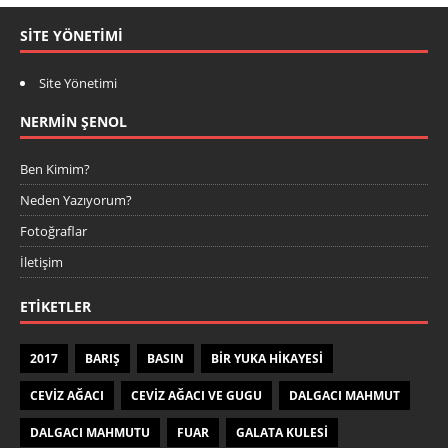
SITE YÖNETIMI
Site Yönetimi
NERMIN ŞENOL
Ben Kimim?
Neden Yazıyorum?
Fotoğraflar
İletişim
ETIKETLER
2017
BARIŞ
BASIN
BIR YUKA HIKAYESI
CEVIZ AĞACI
CEVIZ AĞACI VE GUGU
DALGACI MAHMUT
DALGACI MAHMUTU
FUAR
GALATA KULESI