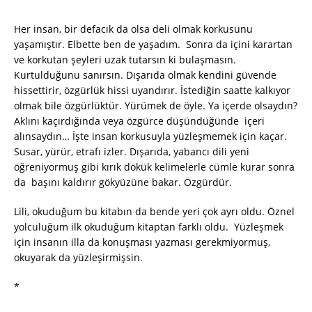
Her insan, bir defacık da olsa deli olmak korkusunu
yaşamıştır. Elbette ben de yaşadım. Sonra da içini karartan
ve korkutan şeyleri uzak tutarsın ki bulaşmasın.
Kurtulduğunu sanırsın. Dışarıda olmak kendini güvende
hissettirir, özgürlük hissi uyandırır. İstediğin saatte kalkıyor
olmak bile özgürlüktür. Yürümek de öyle. Ya içerde olsaydın?
Aklını kaçırdığında veya özgürce düşündüğünde içeri
alınsaydın… İşte insan korkusuyla yüzleşmemek için kaçar.
Susar, yürür, etrafı izler. Dışarıda, yabancı dili yeni
öğreniyormuş gibi kırık dökük kelimelerle cümle kurar sonra
da başını kaldırır gökyüzüne bakar. Özgürdür.
Lili, okuduğum bu kitabın da bende yeri çok ayrı oldu. Öznel
yolculuğum ilk okuduğum kitaptan farklı oldu. Yüzleşmek
için insanın illa da konuşması yazması gerekmiyormuş,
okuyarak da yüzleşirmişsin.
*