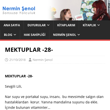
ANA SAYFA
DUYURULAR
KITAPLARIM
KITAPLIK
BLOG
HAK SAHIPLIĞI
NERMIN ŞENOL
MEKTUPLAR -28-
21/10/2018
Nermin Şenol
MEKTUPLAR -28-
Sevgili Lili,
Nar suyu ve portakal suyu, insanı, bu mevsimde salgın olan
hastalıklardan korur. Yanına mandalina suyunu da ekle.
İçinde bulunan vitaminler…