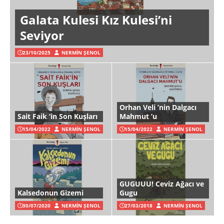
Galata Kulesi Kız Kulesi’ni
Seviyor
23/10/2025
NERMIN ŞENOL
Orhan Veli ’nin Dalgacı
Sait Faik ‘in Son Kuşları
Mahmut ’u
15/04/2022
NERMIN ŞENOL
15/04/2022
NERMIN ŞENOL
GUGUUU! Ceviz Ağacı ve
Kalsedonun Gizemi
Gugu
30/07/2020
NERMIN ŞENOL
27/03/2018
NERMIN ŞENOL