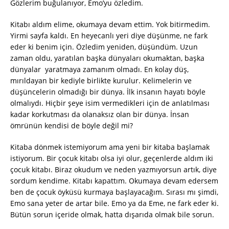
Gözlerim buğulanıyor, Emo’yu özledim.
Kitabı aldım elime, okumaya devam ettim. Yok bitirmedim.
Yirmi sayfa kaldı. En heyecanlı yeri diye düşünme, ne fark
eder ki benim için. Özledim yeniden, düşündüm. Uzun
zaman oldu, yaratılan başka dünyaları okumaktan, başka
dünyalar yaratmaya zamanım olmadı. En kolay düş,
mırıldayan bir kediyle birlikte kurulur. Kelimelerin ve
düşüncelerin olmadığı bir dünya. İlk insanın hayatı böyle
olmalıydı. Hiçbir şeye isim vermedikleri için de anlatılması
kadar korkutması da olanaksız olan bir dünya. İnsan
ömrünün kendisi de böyle değil mi?
Kitaba dönmek istemiyorum ama yeni bir kitaba başlamak
istiyorum. Bir çocuk kitabı olsa iyi olur, geçenlerde aldım iki
çocuk kitabı. Biraz okudum ve neden yazmıyorsun artık, diye
sordum kendime. Kitabı kapattım. Okumaya devam edersem
ben de çocuk öyküsü kurmaya başlayacağım. Sırası mı şimdi,
Emo sana yeter de artar bile. Emo ya da Eme, ne fark eder ki.
Bütün sorun içeride olmak, hatta dışarıda olmak bile sorun.