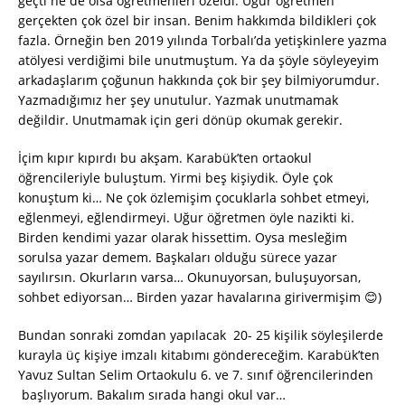
geçti ne de olsa öğretmenleri özeldi. Uğur öğretmen
gerçekten çok özel bir insan. Benim hakkımda bildikleri çok
fazla. Örneğin ben 2019 yılında Torbalı’da yetişkinlere yazma
atölyesi verdiğimi bile unutmuştum. Ya da şöyle söyleyeyim
arkadaşlarım çoğunun hakkında çok bir şey bilmiyorumdur.
Yazmadığımız her şey unutulur. Yazmak unutmamak
değildir. Unutmamak için geri dönüp okumak gerekir.
İçim kıpır kıpırdı bu akşam. Karabük’ten ortaokul
öğrencileriyle buluştum. Yirmi beş kişiydik. Öyle çok
konuştum ki… Ne çok özlemişim çocuklarla sohbet etmeyi,
eğlenmeyi, eğlendirmeyi. Uğur öğretmen öyle nazikti ki.
Birden kendimi yazar olarak hissettim. Oysa mesleğim
sorulsa yazar demem. Başkaları olduğu sürece yazar
sayılırsın. Okurların varsa… Okunuyorsan, buluşuyorsan,
sohbet ediyorsan… Birden yazar havalarına girivermişim 😊)
Bundan sonraki zomdan yapılacak 20- 25 kişilik söyleşilerde
kurayla üç kişiye imzalı kitabımı göndereceğim. Karabük’ten
Yavuz Sultan Selim Ortaokulu 6. ve 7. sınıf öğrencilerinden
başlıyorum. Bakalım sırada hangi okul var…