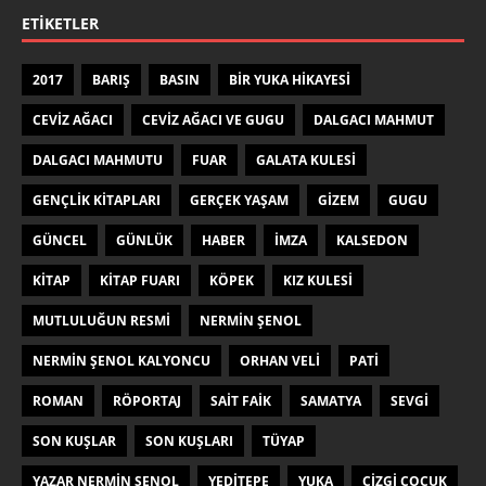
ETIKETLER
2017
BARIŞ
BASIN
BIR YUKA HIKAYESI
CEVIZ AĞACI
CEVIZ AĞACI VE GUGU
DALGACI MAHMUT
DALGACI MAHMUTU
FUAR
GALATA KULESI
GENÇLIK KITAPLARI
GERÇEK YAŞAM
GIZEM
GUGU
GÜNCEL
GÜNLÜK
HABER
IMZA
KALSEDON
KITAP
KITAP FUARI
KÖPEK
KIZ KULESI
MUTLULUĞUN RESMI
NERMIN ŞENOL
NERMIN ŞENOL KALYONCU
ORHAN VELI
PATI
ROMAN
RÖPORTAJ
SAIT FAIK
SAMATYA
SEVGI
SON KUŞLAR
SON KUŞLARI
TÜYAP
YAZAR NERMIN ŞENOL
YEDITEPE
YUKA
ÇIZGI ÇOCUK