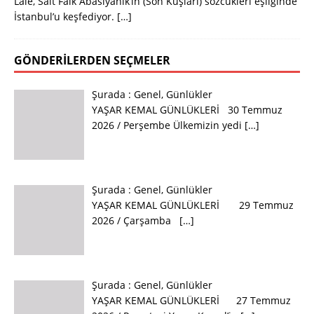
Lale, Sait Faik Abasıyanık’ın (Son Kuşları) sözcükleri eşliğinde
İstanbul’u keşfediyor.
[…]
GÖNDERILERDEN SEÇMELER
Şurada :
Genel
,
Günlükler
YAŞAR KEMAL GÜNLÜKLERİ 30 Temmuz
2026 / Perşembe Ülkemizin yedi
[…]
Şurada :
Genel
,
Günlükler
YAŞAR KEMAL GÜNLÜKLERİ 29 Temmuz
2026 / Çarşamba
[…]
Şurada :
Genel
,
Günlükler
YAŞAR KEMAL GÜNLÜKLERİ 27 Temmuz