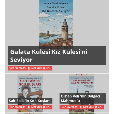
Galata Kulesi Kız Kulesi’ni
Seviyor
23/10/2025
NERMIN ŞENOL
Orhan Veli ’nin Dalgacı
Sait Faik ‘in Son Kuşları
Mahmut ’u
15/04/2022
NERMIN ŞENOL
15/04/2022
NERMIN ŞENOL