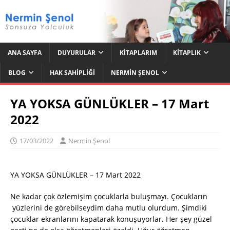
ANA SAYFA
DUYURULAR
KITAPLARIM
KITAPLIK
BLOG
HAK SAHIPLIĞI
NERMIN ŞENOL
YA YOKSA GÜNLÜKLER – 17 Mart
2022
17/03/2022
Nermin Şenol
YA YOKSA GÜNLÜKLER – 17 Mart 2022
Ne kadar çok özlemişim çocuklarla buluşmayı. Çocukların
yüzlerini de görebilseydim daha mutlu olurdum. Şimdiki
çocuklar ekranlarını kapatarak konuşuyorlar. Her şey güzel