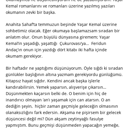
Kemal romanlarını ve romanları üzerine yazılmış yazıları
okumanın zevki bir başka.
Anahita Sahaf’ta temmuzun beşinde Yaşar Kemal üzerine
sohbetimiz olacak. Eğer okumaya başlamazsam sıradan bir
anlatım olur. Onun büyülü dünyasına giremem; Yaşar
Kemal’in yaşadığı, yaşattığı Çukurovası’ya… Feridun
Andaç’ın onun için yazdığı dört kitabı iki hafta içinde
okumam gerekiyor.
Bir haftadır ne yaptığımı düşünüyorum. Öyle sığdı ki sıradan
günlükler başlığının altına yazmam gerekiyordu günlüğümü.
Kitapsız hayat sığdır. Kendini ancak başka işlerle
kandırabilirsin. Yemek yaparsın, alışverişe çıkarsın…
Düşünmekten kaçarsın belki de. O benim için hiç de
inandırıcı olmayan ‘an’ı yaşamak için can atarsın. O an
dediğin şeyin, hiçbir zaman geçmişle geleceğin olmasının
olanaksızlığını fark edersin. Akşama ne pişirsem bir gelecek
düşüncesi değil mi? Dün akşam zeytinyağlı fasulye
yapmıştım. Bunu geçmişi düşünmeden yapacağın yemeğe,