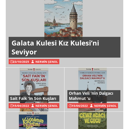
Galata Kulesi Kız Kulesi’ni
Seviyor
23/10/2025
NERMIN ŞENOL
Orhan Veli ’nin Dalgacı
Sait Faik ‘in Son Kuşları
Mahmut ’u
15/04/2022
NERMIN ŞENOL
15/04/2022
NERMIN ŞENOL