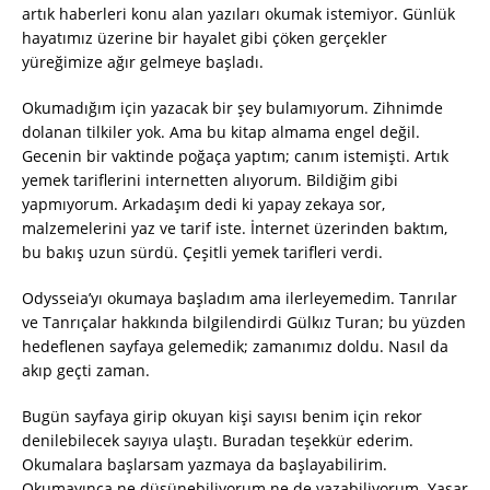
artık haberleri konu alan yazıları okumak istemiyor. Günlük
hayatımız üzerine bir hayalet gibi çöken gerçekler
yüreğimize ağır gelmeye başladı.
Okumadığım için yazacak bir şey bulamıyorum. Zihnimde
dolanan tilkiler yok. Ama bu kitap almama engel değil.
Gecenin bir vaktinde poğaça yaptım; canım istemişti. Artık
yemek tariflerini internetten alıyorum. Bildiğim gibi
yapmıyorum. Arkadaşım dedi ki yapay zekaya sor,
malzemelerini yaz ve tarif iste. İnternet üzerinden baktım,
bu bakış uzun sürdü. Çeşitli yemek tarifleri verdi.
Odysseia’yı okumaya başladım ama ilerleyemedim. Tanrılar
ve Tanrıçalar hakkında bilgilendirdi Gülkız Turan; bu yüzden
hedeflenen sayfaya gelemedik; zamanımız doldu. Nasıl da
akıp geçti zaman.
Bugün sayfaya girip okuyan kişi sayısı benim için rekor
denilebilecek sayıya ulaştı. Buradan teşekkür ederim.
Okumalara başlarsam yazmaya da başlayabilirim.
Okumayınca ne düşünebiliyorum ne de yazabiliyorum. Yaşar