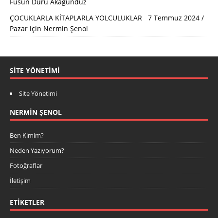
Füsun Duru Akagündüz
ÇOCUKLARLA KİTAPLARLA YOLCULUKLAR 7 Temmuz 2024 /
Pazar
için
Nermin Şenol
SITE YÖNETIMI
Site Yönetimi
NERMIN ŞENOL
Ben Kimim?
Neden Yazıyorum?
Fotoğraflar
İletişim
ETIKETLER