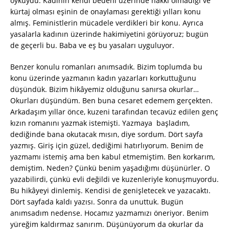
öyküydü. Kadının kendi bedeni üzerinde hakkı olmadığı ve
kürtaj olması eşinin de onaylaması gerektiği yılları konu
almış. Feministlerin mücadele verdikleri bir konu. Ayrıca
yasalarla kadının üzerinde hakimiyetini görüyoruz; bugün
de geçerli bu. Baba ve eş bu yasaları uyguluyor.
Benzer konulu romanları anımsadık. Bizim toplumda bu
konu üzerinde yazmanın kadın yazarları korkuttuğunu
düşündük. Bizim hikâyemiz olduğunu sanırsa okurlar…
Okurları düşündüm. Ben buna cesaret edemem gerçekten.
Arkadaşım yıllar önce, kuzeni tarafından tecavüz edilen genç
kızın romanını yazmak istemişti. Yazmaya başladım,
dediğinde bana okutacak mısın, diye sordum. Dört sayfa
yazmış. Giriş için güzel, dediğimi hatırlıyorum. Benim de
yazmamı istemiş ama ben kabul etmemiştim. Ben korkarım,
demiştim. Neden? Çünkü benim yaşadığımı düşünürler. O
yazabilirdi, çünkü evli değildi ve kuzenleriyle konuşmuyordu.
Bu hikâyeyi dinlemiş. Kendisi de genişletecek ve yazacaktı.
Dört sayfada kaldı yazısı. Sonra da unuttuk. Bugün
anımsadım nedense. Hocamız yazmamızı öneriyor. Benim
yüreğim kaldırmaz sanırım. Düşünüyorum da okurlar da