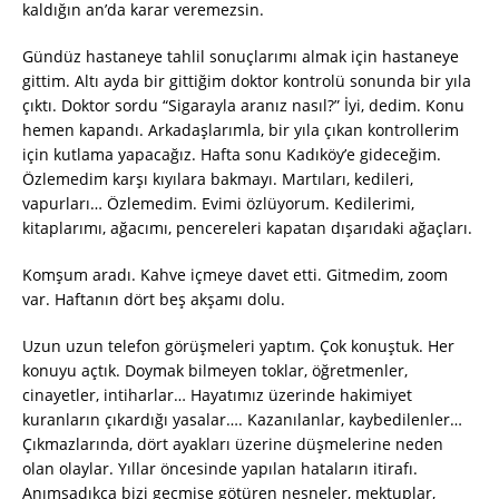
kaldığın an’da karar veremezsin.
Gündüz hastaneye tahlil sonuçlarımı almak için hastaneye
gittim. Altı ayda bir gittiğim doktor kontrolü sonunda bir yıla
çıktı. Doktor sordu “Sigarayla aranız nasıl?” İyi, dedim. Konu
hemen kapandı. Arkadaşlarımla, bir yıla çıkan kontrollerim
için kutlama yapacağız. Hafta sonu Kadıköy’e gideceğim.
Özlemedim karşı kıyılara bakmayı. Martıları, kedileri,
vapurları… Özlemedim. Evimi özlüyorum. Kedilerimi,
kitaplarımı, ağacımı, pencereleri kapatan dışarıdaki ağaçları.
Komşum aradı. Kahve içmeye davet etti. Gitmedim, zoom
var. Haftanın dört beş akşamı dolu.
Uzun uzun telefon görüşmeleri yaptım. Çok konuştuk. Her
konuyu açtık. Doymak bilmeyen toklar, öğretmenler,
cinayetler, intiharlar… Hayatımız üzerinde hakimiyet
kuranların çıkardığı yasalar…. Kazanılanlar, kaybedilenler…
Çıkmazlarında, dört ayakları üzerine düşmelerine neden
olan olaylar. Yıllar öncesinde yapılan hataların itirafı.
Anımsadıkça bizi geçmişe götüren nesneler, mektuplar,