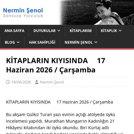
ANA SAYFA
DUYURULAR
KITAPLARIM
KITAPLIK
BLOG
HAK SAHIPLIĞI
NERMIN ŞENOL
KİTAPLARIN KIYISINDA 17
Haziran 2026 / Çarşamba
18/06/2026
Nermin Şenol
KİTAPLARIN KIYISINDA 17 Haziran 2026 / Çarşamba
Bu akşam Gülkız Turan yazı evinin açtığı atölyede öykü
incelemesi yapıldı. Murathan Mungan’ın Kadınlığın 21
Hikâyesi kitabından iki öykü okundu. Biri Kürtaj adlı