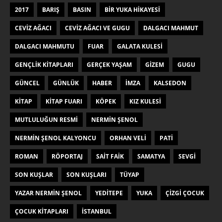
2017
BARIŞ
BASIN
BIR YUKA HIKAYESI
CEVIZ AĞACI
CEVIZ AĞACI VE GUGU
DALGACI MAHMUT
DALGACI MAHMUTU
FUAR
GALATA KULESI
GENÇLIK KITAPLARI
GERÇEK YAŞAM
GIZEM
GUGU
GÜNCEL
GÜNLÜK
HABER
IMZA
KALSEDON
KITAP
KITAP FUARI
KÖPEK
KIZ KULESI
MUTLULUĞUN RESMI
NERMIN ŞENOL
NERMIN ŞENOL KALYONCU
ORHAN VELI
PATI
ROMAN
RÖPORTAJ
SAIT FAIK
SAMATYA
SEVGI
SON KUŞLAR
SON KUŞLARI
TÜYAP
YAZAR NERMIN ŞENOL
YEDITEPE
YUKA
ÇIZGI ÇOCUK
ÇOCUK KITAPLARI
İSTANBUL