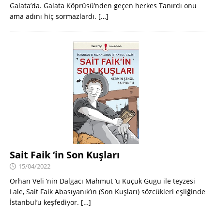
Galata’da. Galata Köprüsü’nden geçen herkes Tanırdı onu
ama adını hiç sormazlardı.
[…]
Sait Faik ‘in Son Kuşları
15/04/2022
Orhan Veli ’nin Dalgacı Mahmut ’u Küçük Gugu ile teyzesi
Lale, Sait Faik Abasıyanık’ın (Son Kuşları) sözcükleri eşliğinde
İstanbul’u keşfediyor.
[…]