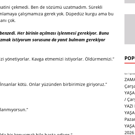
ikkatini çekmedi. Ben de sözümü uzatmadım. Sürekli
anlamaya çalışmamıza gerek yok. Düpedüz kurgu ama bu
anı çok.
nzedi. Her birinin açılması işlenmesi gerekiyor. Bunu
azmak istiyorum sorusuna da yanıt bulmam gerekiyor
POP
izi yönetiyorlar. Kavga etmemizi istiyorlar. Öldürmemizi.”
Son 7 günde 
ZAMA
 İnsanlar kötü. Onlar yüzünden birbirimize giriyoruz.”
Çarş
YAŞA
/ Ça
YAZI
llanmıyorsun.”
YAŞA
Paza
YAŞ
2026 
ılda bir konuşmak bile hasta ediyor.”