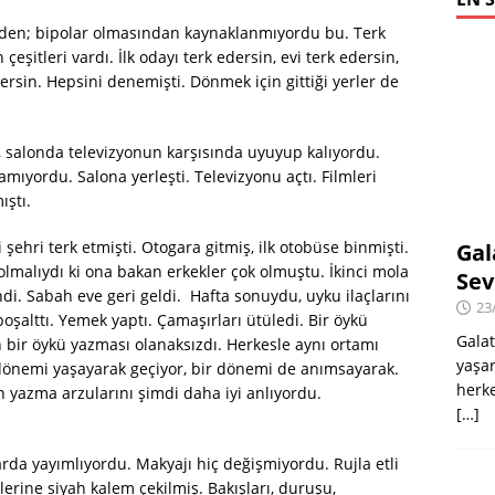
rk eden; bipolar olmasından kaynaklanmıyordu bu. Terk
şitleri vardı. İlk odayı terk edersin, evi terk edersin,
dersin. Hepsini denemişti. Dönmek için gittiği yerler de
or, salonda televizyonun karşısında uyuyup kalıyordu.
amıyordu. Salona yerleşti. Televizyonu açtı. Filmleri
ıştı.
ti şehri terk etmişti. Otogara gitmiş, ilk otobüse binmişti.
Gal
lmalıydı ki ona bakan erkekler çok olmuştu. İkinci mola
Sev
i. Sabah eve geri geldi. Hafta sonuydu, uyku ilaçlarını
23
 boşalttı. Yemek yaptı. Çamaşırları ütüledi. Bir öykü
Galat
ir öykü yazması olanaksızdı. Herkesle aynı ortamı
yaşar
r dönemi yaşayarak geçiyor, bir dönemi de anımsayarak.
herke
 yazma arzularını şimdi daha iyi anlıyordu.
[…]
larda yayımlıyordu. Makyajı hiç değişmiyordu. Rujla etli
zlerine siyah kalem çekilmiş. Bakışları, duruşu,