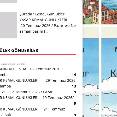
Şurada :
Genel
,
Günlükler
YAŞAR KEMAL GÜNLÜKLERİ
20 Temmuz 2026 / Pazartesi Ne
zaman başım
[…]
ÜLER GÖNDERILER
en çok ziyaret edilen gönderiler:
NIN KIYISINDA 15 Temmuz 2026 /
amba
14
R KEMAL GÜNLÜKLERİ 29 Temmuz 2026
rşamba
13
 EVİ 12 Temmuz 2026 / Pazar
9
R KEMAL GÜNLÜKLERİ 19 Temmuz 2026/
r
9
AR KEMAL GÜNLÜKLERİ 21 Temmuz
/ Salı
9