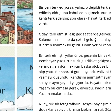
Bir yeri terk ediyorsa, yalnız o değildi te
edilmiş olduğunu kabul edip gitmek. Bunun çe
kenti terk edersin; son olarak hayatı terk e
vardı.
Odayı terk etmişti eşi; geç saatlerde geliy
Salonun nasıl olup da çekici geldiğini anlay
izlerken uyumak iyi geldi. Onun yerini kapm
Evi terk etmişti, yıllar önce, gecenin bir vak
Bembeyaz yüzü, ruhsuzluğu dikkat çekiyor o
yerinde geri dönmek için başka otobüse bind
alıp yattı. Bir sonraki güne uyandı. Valizini
yazmayı düşündü. Kendisini anımsatmayan b
soluyor aynı şeyleri yaşıyordu. Hayatın bi
Yaşam bu olmasa gerek, diyordu. Kadınların
Yazamamalarını da…
Nilay, sık sık fotoğraflarını sosyal paylaşım
dudaklar yapıyor; kırmızı kıpkırmızı ruj. Gö