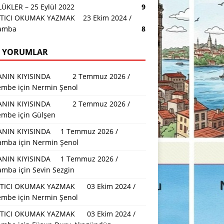
ÜKLER – 25 Eylül 2022
9
TICI OKUMAK YAZMAK 23 Ekim 2024 /
amba
8
 YORUMLAR
ANIN KIYISINDA 2 Temmuz 2026 /
embe
için
Nermin Şenol
ANIN KIYISINDA 2 Temmuz 2026 /
embe
için
Gülşen
NIN KIYISINDA 1 Temmuz 2026 /
amba
için
Nermin Şenol
NIN KIYISINDA 1 Temmuz 2026 /
amba
için
Sevin Sezgin
TICI OKUMAK YAZMAK 03 Ekim 2024 /
embe
için
Nermin Şenol
TICI OKUMAK YAZMAK 03 Ekim 2024 /