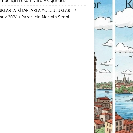
embe
için
Füsun Duru Akagündüz
KLARLA KİTAPLARLA YOLCULUKLAR 7
uz 2024 / Pazar
için
Nermin Şenol