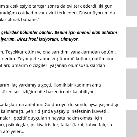
m sık sık eşiyle tartışır sonra da evi terk ederdi. İki gün
 Tanıdığım çok kadın var evini terk eden. Düşünüyorum da
olar olmak bahane.”
r çekirdek bölümler bunlar. Benim için önemli olan anlatım
miyorum. Biraz ironi istiyorum. Olmuyor.
m. Teşekkür ettim ve ona sarıldım, yanaklarından öptüm.
, dedim. Zeynep de anneler günümü kutladı, öptüm onu.
 hatları; umarım o çizgiler yaşanan olumsuzluklardan
arım ilaç yardımıyla geçti. Komik bir kadınım ama
ren sessizliğim bile bazen ironik kalabiliyor.
kadaşlarıma anlattım. Güldürüyordu şimdi, oysa yaşandığı
kalmamıştı. Şehir dışında yaşayıp, nefesinin kuvvetli,
maları, pozitif duyguların hayata hakim olması için
, psikologlar, psikiyatristler, fallar (tarot, kahve falı, su
in atölyeler…