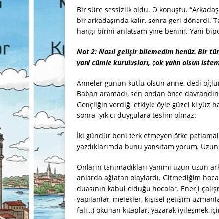
Bir süre sessizlik oldu. O konuştu. “Arkadaşı
bir arkadaşında kalır, sonra geri dönerdi.
hangi birini anlatsam yine benim. Yani bip
Not 2:
Nasıl gelişir bilemedim henüz. Bir tü
yani cümle kuruluşları, çok yalın olsun iste
Anneler günün kutlu olsun anne, dedi oğlu
Baban aramadı, sen ondan önce davrandın
Gençliğin verdiği etkiyle öyle güzel ki yüz
sonra yıkıcı duygulara teslim olmaz.
İki gündür beni terk etmeyen öfke patlamal
yazdıklarımda bunu yansıtamıyorum. Uzun sü
Onların tanımadıkları yanımı uzun uzun ar
anlarda ağlatan olaylardı. Gitmediğim hoca 
duasının kabul olduğu hocalar. Enerji çalış
yapılanlar, melekler, kişisel gelişim uzmanları
falı…) okunan kitaplar, yazarak iyileşmek iç