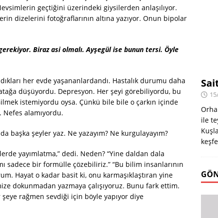
simlerin geçtiğini üzerindeki giysilerden anlaşılıyor.
erin dizelerini fotoğraflarının altına yazıyor. Onun bipolar
gerekiyor. Biraz asi olmalı. Ayşegül ise bunun tersi. Öyle
aşadıkları her evde yaşananlardandı. Hastalık durumu daha
Sai
yatağa düşüyordu. Depresyon. Her şeyi görebiliyordu, bu
15
ilmek istemiyordu oysa. Çünkü bile bile o çarkın içinde
Orha
. Nefes alamıyordu.
ile t
Kuşla
 da başka şeyler yaz. Ne yazayım? Ne kurgulayayım?
keşfe
erlerde yayımlatma,” dedi. Neden? “Yine daldan dala
ı sadece bir formülle çözebiliriz.” “Bu bilim insanlarının
GÖN
rum. Hayat o kadar basit ki, onu karmaşıklaştıran yine
imize dokunmadan yazmaya çalışıyoruz. Bunu fark ettim.
r şeye rağmen sevdiği için böyle yapıyor diye