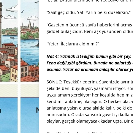
“Saat geç oldu. Yat. Yarın belki düzelirsin.”
“Gazetenin üçüncü sayfa haberlerini açmış 
Şiddet bulaşıcıdır. Beni aşk yüzünden öld
“Yeter. İlaçlarını aldın mı?”
Not 4:
Yazmak istediğim bunun gibi bir şey.
Fena değil gibi gördüm. Burada ne anlattığı 
aslında. Yazar da ardından anlaşılır olarak ya
SONUÇ: Teşekkür ederim. Sayenizde ayrıntı
şekilde beni büyülüyor, yazmamı istiyor, 
uygulamam gerekiyor; her koşulda hepimiz a
kendimi anlatmış olacağım. O herkes olaca
anlatısına yakın olursa akılda kalır, belki
anımsadım. Orada sansürü gayet iyi kullanm
olaylar, gerçek olamayacak kadar uçta. Bir 