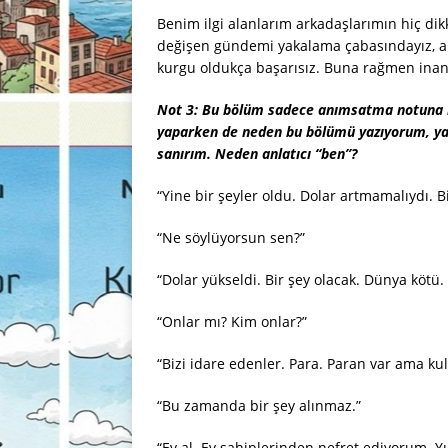
Benim ilgi alanlarım arkadaşlarımın hiç d
değişen gündemi yakalama çabasındayız, 
kurgu oldukça başarısız. Buna rağmen inan
Not 3
: Bu bölüm sadece anımsatma notuna be
yaparken de neden bu bölümü yazıyorum, y
sanırım. Neden anlatıcı “ben”?
“Yine bir şeyler oldu. Dolar artmamalıydı. B
“Ne söylüyorsun sen?”
“Dolar yükseldi. Bir şey olacak. Dünya kötü.
“Onlar mı? Kim onlar?”
“Bizi idare edenler. Para. Paran var ama ku
“Bu zamanda bir şey alınmaz.”
“Ev al. Ev sahiplerinden nefret ediyorum. Y