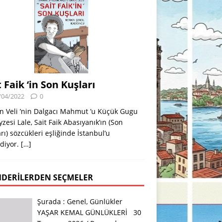
t Faik ‘in Son Kuşları
/04/2022
0
n Veli ’nin Dalgacı Mahmut ’u Küçük Gugu
eyzesi Lale, Sait Faik Abasıyanık’ın (Son
rı) sözcükleri eşliğinde İstanbul’u
diyor.
[…]
DERILERDEN SEÇMELER
Şurada :
Genel
,
Günlükler
YAŞAR KEMAL GÜNLÜKLERİ 30