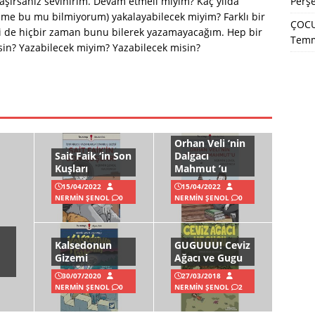
Perş
laşırsanız sevinirim. Devam etmeli miyim? Kaç yılda
lime bu mu bilmiyorum) yakalayabilecek miyim? Farklı bir
ÇOCU
ki de hiçbir zaman bunu bilerek yazamayacağım. Hep bir
Temm
sin? Yazabilecek miyim? Yazabilecek misin?
Orhan Veli ’nin
Sait Faik ‘in Son
Dalgacı
Kuşları
Mahmut ’u
15/04/2022
15/04/2022
NERMIN ŞENOL
0
NERMIN ŞENOL
0
Kalsedonun
GUGUUU! Ceviz
Gizemi
Ağacı ve Gugu
30/07/2020
27/03/2018
NERMIN ŞENOL
0
NERMIN ŞENOL
2