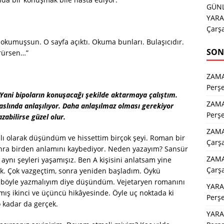
GÜNL
YARA
Çarş
okumuşsun. O sayfa açıktı. Okuma bunları. Bulaşıcıdır.
SON
ürürsen…”
ZAM
Perş
 Yani bipoların konuşacağı şekilde aktarmaya çalıştım.
ZAM
aslında anlaşılıyor. Daha anlaşılmaz olması gerekiyor
Perş
zabilirse güzel olur.
ZAMA
lı olarak düşündüm ve hissettim birçok şeyi. Roman bir
Çarş
sonra birden anlamını kaybediyor. Neden yazayım? Sansür
ZAMA
ynı şeyleri yaşamışız. Ben A kişisini anlatsam yine
Çarş
k. Çok vazgeçtim, sonra yeniden başladım. Öykü
 de böyle yazmalıyım diye düşündüm. Vejetaryen romanını
YARA
ış ikinci ve üçüncü hikâyesinde. Öyle uç noktada ki
Perş
o kadar da gerçek.
YARA