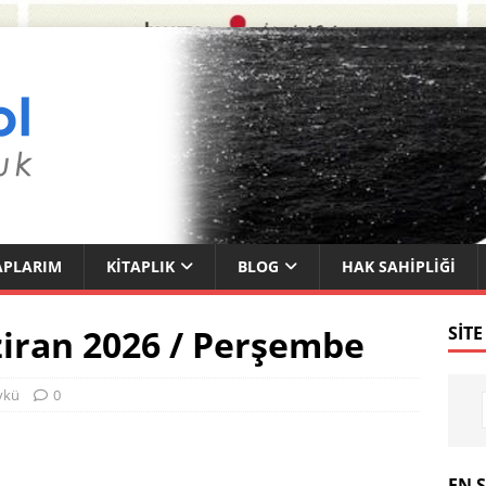
APLARIM
KITAPLIK
BLOG
HAK SAHIPLIĞI
ran 2026 / Perşembe
SITE
ykü
0
EN 