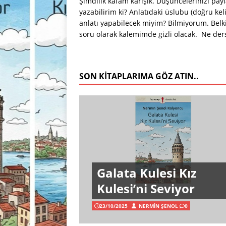
Şimdilik kafam karışık. Düşüncelerinizi pay
yazabilirim ki? Anlatıdaki üslubu (doğru ke
anlatı yapabilecek miyim? Bilmiyorum. Bel
soru olarak kalemimde gizli olacak. Ne der
SON KITAPLARIMA GÖZ ATIN..
Galata Kulesi Kız
Kulesi’ni Seviyor
23/10/2025
NERMIN ŞENOL
0