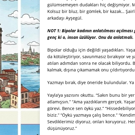
gülümsemeyen dudakları hiç değişmiyor. Mev
Kolsuz bir bluz, bir gömlek, bir kazak… Şairl
arkadaşı Ayşegül.
NOT 1
: Bipolar kadının anlatılması açılması 
genç ki o, insan üzülüyor. Onu da anlatmalı.
Bipolar olduğu için değildi yaşadıkları. Y
da kötüleştiriyor, savunmasız bırakıyor ve 
atılan adımdan sonra ne olacak biliyordu. B
kalmak, dışına çıkamamak onu çıldırtıyordu
Yazmayı bırak, diye öneride bulundular. Ya
Yayla’ya yazısını okuttu. “Sakın bunu bir y
atlamışsın.” “Ama yazdıklarım gerçek. Yaşam
görevi. Bence sen öykü yaz.” “Hissedebiliyo
biziz.” “Öykü yazmaya çalış bence.” “Kend
Sevdiklerimiz diyoruz, onları koruyoruz. He
düşünüyoruz.”