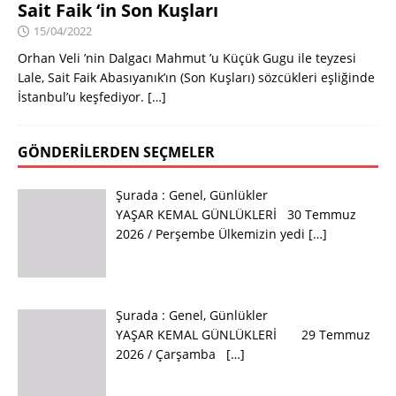
Sait Faik ‘in Son Kuşları
15/04/2022
Orhan Veli ’nin Dalgacı Mahmut ’u Küçük Gugu ile teyzesi
Lale, Sait Faik Abasıyanık’ın (Son Kuşları) sözcükleri eşliğinde
İstanbul’u keşfediyor.
[…]
GÖNDERILERDEN SEÇMELER
Şurada :
Genel
,
Günlükler
YAŞAR KEMAL GÜNLÜKLERİ 30 Temmuz
2026 / Perşembe Ülkemizin yedi
[…]
Şurada :
Genel
,
Günlükler
YAŞAR KEMAL GÜNLÜKLERİ 29 Temmuz
2026 / Çarşamba
[…]