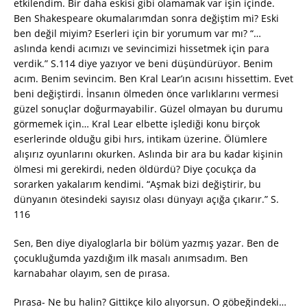
etkilendim. Bir daha eskisi gibi olamamak var işin içinde.
Ben Shakespeare okumalarımdan sonra değiştim mi? Eski
ben değil miyim? Eserleri için bir yorumum var mı? “…
aslında kendi acımızı ve sevincimizi hissetmek için para
verdik.” S.114 diye yazıyor ve beni düşündürüyor. Benim
acım. Benim sevincim. Ben Kral Lear’ın acısını hissettim. Evet
beni değiştirdi. İnsanın ölmeden önce varlıklarını vermesi
güzel sonuçlar doğurmayabilir. Güzel olmayan bu durumu
görmemek için… Kral Lear elbette işlediği konu birçok
eserlerinde olduğu gibi hırs, intikam üzerine. Ölümlere
alışırız oyunlarını okurken. Aslında bir ara bu kadar kişinin
ölmesi mi gerekirdi, neden öldürdü? Diye çocukça da
sorarken yakalarım kendimi. “Aşmak bizi değiştirir, bu
dünyanın ötesindeki sayısız olası dünyayı açığa çıkarır.” S.
116
Sen, Ben diye diyaloglarla bir bölüm yazmış yazar. Ben de
çocukluğumda yazdığım ilk masalı anımsadım. Ben
karnabahar olayım, sen de pırasa.
Pırasa- Ne bu halin? Gittikçe kilo alıyorsun. O göbeğindeki…