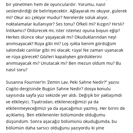
bir yönetmen hem de oyunculardır. Yorumu, nasıl
seslendirdiği de belirleyecektir. Ağlayarak mı okuyor, gülerek
mi? Okur acı çekiyor mudur? Nerelerde soluk alıyor,
noktalamalar kullanıyor? Ses tonu? Öfkeli mi? Kızgın? Hırslı?
İntikamcı? Öldürecek mi, ister istemez oyuna boyun eğip?
Herkes ölünce okur yaşayacak mı? Okuduklarından neyi
anımsayacak? Rüya gibi mi? Loş ışıkta benim gördüğüm
salondaki canlılar gibi mi olacak; rüya! Ne zaman uyanacak
ve rüya görecek? Gözleri kapalıyken gördüklerini
anımsayacak mı? Unutacak mı? Ben mezun oldum mu? Bu
nasıl soru?
Susanna Fournier’in ‘Zemin Lav, Peki Sahne Nedir?” yazısı
Cogito dergisinde Bugün Sahne Nedir? dosya konulu
sayısında sayfa yüz sekizde yer aldı. Değişik bir yaklaşımdı
ve etkileyici. Tiyatrodan, etkileneceğimizi ya da
etkilenmeyeceğimizi ya da aşacağımızı yazmış. Her birini de
açıklamış. Ben etkilenenler bölümünde olduğumu
düşündüm. Sonra aşacağız bölümünü okuduğumda, bu
bölümün daha sarsıcı olduğunu yazıyordu ki yine