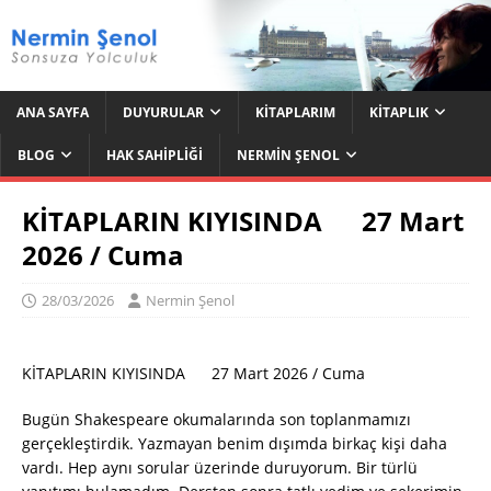
ANA SAYFA
DUYURULAR
KITAPLARIM
KITAPLIK
BLOG
HAK SAHIPLIĞI
NERMIN ŞENOL
KİTAPLARIN KIYISINDA 27 Mart
2026 / Cuma
28/03/2026
Nermin Şenol
KİTAPLARIN KIYISINDA 27 Mart 2026 / Cuma
Bugün Shakespeare okumalarında son toplanmamızı
gerçekleştirdik. Yazmayan benim dışımda birkaç kişi daha
vardı. Hep aynı sorular üzerinde duruyorum. Bir türlü