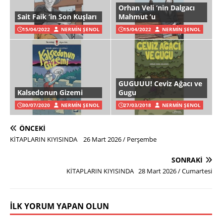
Orhan Veli ’nin Dalgacı
Sait Faik ‘in Son Kuşları
Mahmut ’u
15/04/2022
NERMIN ŞENOL
15/04/2022
NERMIN ŞENOL
GUGUUU! Ceviz Ağacı ve
Kalsedonun Gizemi
Gugu
30/07/2020
NERMIN ŞENOL
27/03/2018
NERMIN ŞENOL
ÖNCEKI
KİTAPLARIN KIYISINDA 26 Mart 2026 / Perşembe
SONRAKI
KİTAPLARIN KIYISINDA 28 Mart 2026 / Cumartesi
İLK YORUM YAPAN OLUN