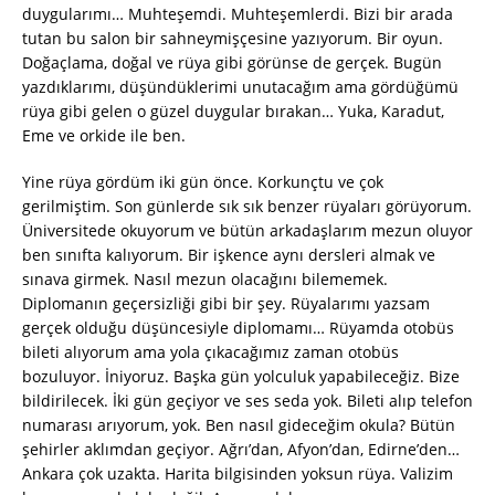
duygularımı… Muhteşemdi. Muhteşemlerdi. Bizi bir arada
tutan bu salon bir sahneymişçesine yazıyorum. Bir oyun.
Doğaçlama, doğal ve rüya gibi görünse de gerçek. Bugün
yazdıklarımı, düşündüklerimi unutacağım ama gördüğümü
rüya gibi gelen o güzel duygular bırakan… Yuka, Karadut,
Eme ve orkide ile ben.
Yine rüya gördüm iki gün önce. Korkunçtu ve çok
gerilmiştim. Son günlerde sık sık benzer rüyaları görüyorum.
Üniversitede okuyorum ve bütün arkadaşlarım mezun oluyor
ben sınıfta kalıyorum. Bir işkence aynı dersleri almak ve
sınava girmek. Nasıl mezun olacağını bilememek.
Diplomanın geçersizliği gibi bir şey. Rüyalarımı yazsam
gerçek olduğu düşüncesiyle diplomamı… Rüyamda otobüs
bileti alıyorum ama yola çıkacağımız zaman otobüs
bozuluyor. İniyoruz. Başka gün yolculuk yapabileceğiz. Bize
bildirilecek. İki gün geçiyor ve ses seda yok. Bileti alıp telefon
numarası arıyorum, yok. Ben nasıl gideceğim okula? Bütün
şehirler aklımdan geçiyor. Ağrı’dan, Afyon’dan, Edirne’den…
Ankara çok uzakta. Harita bilgisinden yoksun rüya. Valizim