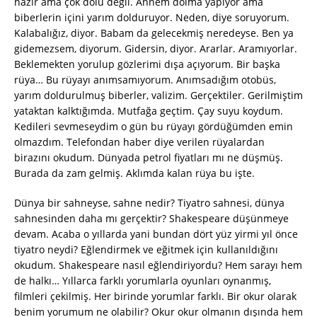
hazır ama çok dolu değil. Annem dolma yapıyor ama
biberlerin içini yarım dolduruyor. Neden, diye soruyorum.
Kalabalığız, diyor. Babam da gelecekmiş neredeyse. Ben ya
gidemezsem, diyorum. Gidersin, diyor. Ararlar. Aramıyorlar.
Beklemekten yorulup gözlerimi dışa açıyorum. Bir başka
rüya… Bu rüyayı anımsamıyorum. Anımsadığım otobüs,
yarım doldurulmuş biberler, valizim. Gerçektiler. Gerilmiştim
yataktan kalktığımda. Mutfağa geçtim. Çay suyu koydum.
Kedileri sevmeseydim o gün bu rüyayı gördüğümden emin
olmazdım. Telefondan haber diye verilen rüyalardan
birazını okudum. Dünyada petrol fiyatları mı ne düşmüş.
Burada da zam gelmiş. Aklımda kalan rüya bu işte.
Dünya bir sahneyse, sahne nedir? Tiyatro sahnesi, dünya
sahnesinden daha mı gerçektir? Shakespeare düşünmeye
devam. Acaba o yıllarda yani bundan dört yüz yirmi yıl önce
tiyatro neydi? Eğlendirmek ve eğitmek için kullanıldığını
okudum. Shakespeare nasıl eğlendiriyordu? Hem sarayı hem
de halkı… Yıllarca farklı yorumlarla oyunları oynanmış,
filmleri çekilmiş. Her birinde yorumlar farklı. Bir okur olarak
benim yorumum ne olabilir? Okur okur olmanın dışında hem