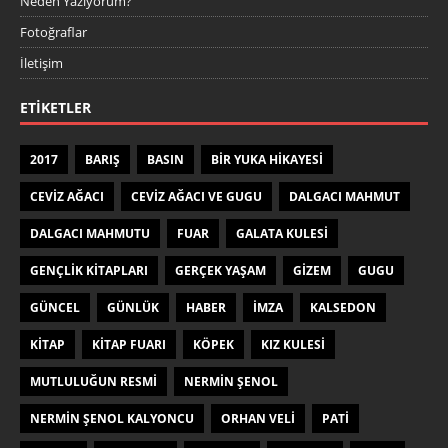
Neden Yazıyorum?
Fotoğraflar
İletişim
ETIKETLER
2017
BARIŞ
BASIN
BIR YUKA HIKAYESI
CEVIZ AĞACI
CEVIZ AĞACI VE GUGU
DALGACI MAHMUT
DALGACI MAHMUTU
FUAR
GALATA KULESI
GENÇLIK KITAPLARI
GERÇEK YAŞAM
GIZEM
GUGU
GÜNCEL
GÜNLÜK
HABER
IMZA
KALSEDON
KITAP
KITAP FUARI
KÖPEK
KIZ KULESI
MUTLULUĞUN RESMI
NERMIN ŞENOL
NERMIN ŞENOL KALYONCU
ORHAN VELI
PATI