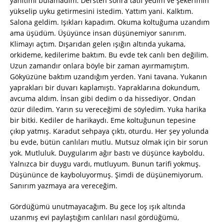
yanıtımı bulamadım. Dersten sonra tatlı yedim ve şekerimin
yükselip uyku getirmesini istedim. Yattım yani. Kalktım.
Salona geldim. Işıkları kapadım. Okuma koltuğuma uzandım
ama üşüdüm. Üşüyünce insan düşünemiyor sanırım.
Klimayı açtım. Dışarıdan gelen ışığın altında yukama,
orkideme, kedilerime baktım. Bu evde tek canlı ben değilim.
Uzun zamandır onlara böyle bir zaman ayırmamıştım.
Gökyüzüne baktım uzandığım yerden. Yani tavana. Yukanın
yaprakları bir duvarı kaplamıştı. Yapraklarına dokundum,
avcuma aldım. İnsan gibi dedim o da hissediyor. Ondan
özür diledim. Yarın su vereceğimi de söyledim. Yuka harika
bir bitki. Kediler de harikaydı. Eme koltuğunun tepesine
çıkıp yatmış. Karadut sehpaya çıktı, oturdu. Her şey yolunda
bu evde, bütün canlıları mutlu. Mutsuz olmak için bir sorun
yok. Mutluluk. Duygularım ağır bastı ve düşünce kayboldu.
Yalnızca bir duygu vardı, mutluyum. Bunun tarifi yokmuş.
Düşününce de kayboluyormuş. Şimdi de düşünemiyorum.
Sanırım yazmaya ara vereceğim.
Gördüğümü unutmayacağım. Bu gece loş ışık altında
uzanmış evi paylaştığım canlıları nasıl gördüğümü,