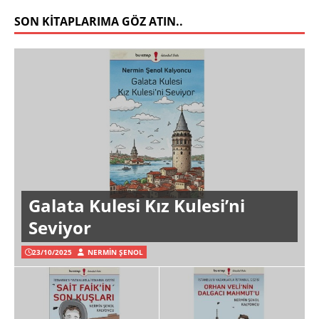
SON KITAPLARIMA GÖZ ATIN..
Galata Kulesi Kız Kulesi’ni
Seviyor
23/10/2025
NERMIN ŞENOL