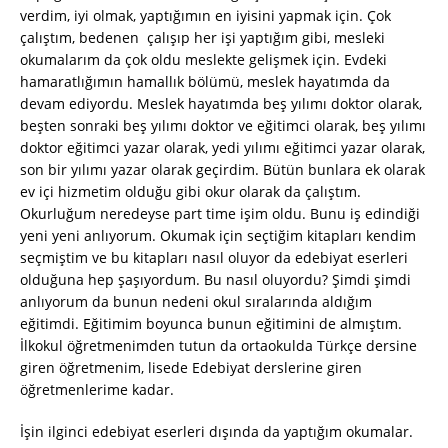
verdim, iyi olmak, yaptığımın en iyisini yapmak için. Çok
çalıştım, bedenen çalışıp her işi yaptığım gibi, mesleki
okumalarım da çok oldu meslekte gelişmek için. Evdeki
hamaratlığımın hamallık bölümü, meslek hayatımda da
devam ediyordu. Meslek hayatımda beş yılımı doktor olarak,
beşten sonraki beş yılımı doktor ve eğitimci olarak, beş yılımı
doktor eğitimci yazar olarak, yedi yılımı eğitimci yazar olarak,
son bir yılımı yazar olarak geçirdim. Bütün bunlara ek olarak
ev içi hizmetim olduğu gibi okur olarak da çalıştım.
Okurluğum neredeyse part time işim oldu. Bunu iş edindiği
yeni yeni anlıyorum. Okumak için seçtiğim kitapları kendim
seçmiştim ve bu kitapları nasıl oluyor da edebiyat eserleri
olduğuna hep şaşıyordum. Bu nasıl oluyordu? Şimdi şimdi
anlıyorum da bunun nedeni okul sıralarında aldığım
eğitimdi. Eğitimim boyunca bunun eğitimini de almıştım.
İlkokul öğretmenimden tutun da ortaokulda Türkçe dersine
giren öğretmenim, lisede Edebiyat derslerine giren
öğretmenlerime kadar.
İşin ilginci edebiyat eserleri dışında da yaptığım okumalar.