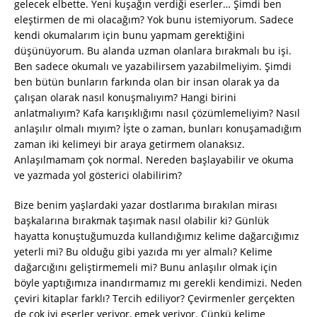
gelecek elbette. Yeni kuşağın verdiği eserler… Şimdi ben
eleştirmen de mi olacağım? Yok bunu istemiyorum. Sadece
kendi okumalarım için bunu yapmam gerektiğini
düşünüyorum. Bu alanda uzman olanlara bırakmalı bu işi.
Ben sadece okumalı ve yazabilirsem yazabilmeliyim. Şimdi
ben bütün bunların farkında olan bir insan olarak ya da
çalışan olarak nasıl konuşmalıyım? Hangi birini
anlatmalıyım? Kafa karışıklığımı nasıl çözümlemeliyim? Nasıl
anlaşılır olmalı mıyım? İşte o zaman, bunları konuşamadığım
zaman iki kelimeyi bir araya getirmem olanaksız.
Anlaşılmamam çok normal. Nereden başlayabilir ve okuma
ve yazmada yol gösterici olabilirim?
Bize benim yaşlardaki yazar dostlarıma bırakılan mirası
başkalarına bırakmak taşımak nasıl olabilir ki? Günlük
hayatta konuştuğumuzda kullandığımız kelime dağarcığımız
yeterli mi? Bu olduğu gibi yazıda mı yer almalı? Kelime
dağarcığını geliştirmemeli mi? Bunu anlaşılır olmak için
böyle yaptığımıza inandırmamız mı gerekli kendimizi. Neden
çeviri kitaplar farklı? Tercih ediliyor? Çevirmenler gerçekten
de çok iyi eserler veriyor, emek veriyor. Çünkü kelime