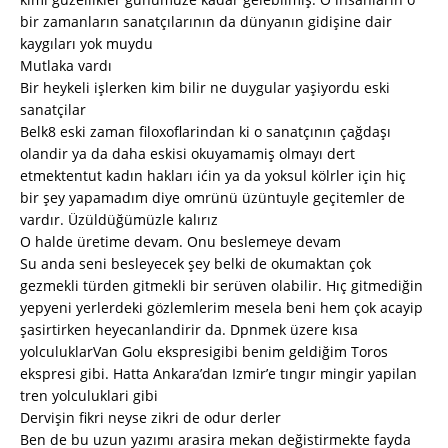
bir zamanların sanatçılarının da dünyanın gidişine dair
kaygıları yok muydu
Mutlaka vardı
Bir heykeli işlerken kim bilir ne duygular yaşiyordu eski
sanatçilar
Belk8 eski zaman filoxoflarindan ki o sanatçının çağdaşı
olandir ya da daha eskisi okuyamamiş olmayı dert
etmektentut kadın hakları ićin ya da yoksul kölrler için hiç
bir şey yapamadım diye omrünü üzüntuyle geçitemler de
vardır. Üzüldüğümüzle kalırız
O halde üretime devam. Onu beslemeye devam
Su anda seni besleyecek şey belki de okumaktan çok
gezmekli türden gitmekli bir serüven olabilir. Hıç gitmediğin
yepyeni yerlerdeki gözlemlerim mesela beni hem çok acayip
şasirtirken heyecanlandirir da. Dpnmek üzere kısa
yolculuklarVan Golu ekspresigibi benim geldiğim Toros
ekspresi gibi. Hatta Ankara’dan Izmir’e tıngır mingir yapilan
tren yolculuklari gibi
Dervişin fikri neyse zikri de odur derler
Ben de bu uzun yazımı arasira mekan değistirmekte fayda