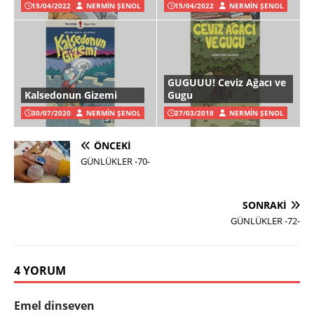
15/04/2022
NERMIN ŞENOL
15/04/2022
NERMIN ŞENOL
GUGUUU! Ceviz Ağacı ve
Kalsedonun Gizemi
Gugu
30/07/2020
NERMIN ŞENOL
27/03/2018
NERMIN ŞENOL
ÖNCEKI
GÜNLÜKLER -70-
SONRAKI
GÜNLÜKLER -72-
4 YORUM
Emel dinseven