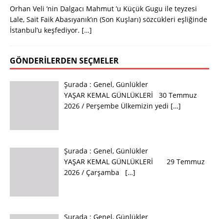
Orhan Veli ’nin Dalgacı Mahmut ’u Küçük Gugu ile teyzesi
Lale, Sait Faik Abasıyanık’ın (Son Kuşları) sözcükleri eşliğinde
İstanbul’u keşfediyor.
[…]
GÖNDERILERDEN SEÇMELER
Şurada :
Genel
,
Günlükler
YAŞAR KEMAL GÜNLÜKLERİ 30 Temmuz
2026 / Perşembe Ülkemizin yedi
[…]
Şurada :
Genel
,
Günlükler
YAŞAR KEMAL GÜNLÜKLERİ 29 Temmuz
2026 / Çarşamba
[…]
Şurada :
Genel
,
Günlükler