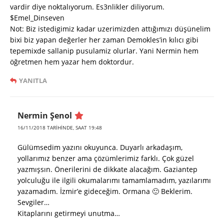
vardir diye noktalıyorum. Es3nlikler diliyorum.
$Emel_Dinseven
Not: Biz istedigimiz kadar uzerimizden attığımızı düşünelim
bixi biz yapan değerler her zaman Demokles’in kılıcı gibi
tepemixde sallanip pusulamiz olurlar. Yani Nermin hem
öğretmen hem yazar hem doktordur.
YANITLA
Nermin Şenol
16/11/2018 TARIHINDE, SAAT 19:48
Gülümsedim yazını okuyunca. Duyarlı arkadaşım,
yollarımız benzer ama çözümlerimiz farklı. Çok güzel
yazmışsın. Önerilerini de dikkate alacağım. Gaziantep
yolculuğu ile ilgili okumalarımı tamamlamadım, yazılarımı
yazamadım. İzmir’e gideceğim. Ormana 🙂 Beklerim.
Sevgiler…
Kitaplarını getirmeyi unutma…