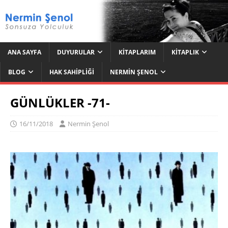
ANA SAYFA
DUYURULAR
KITAPLARIM
KITAPLIK
BLOG
HAK SAHIPLIĞI
NERMIN ŞENOL
GÜNLÜKLER -71-
16/11/2018
Nermin Şenol