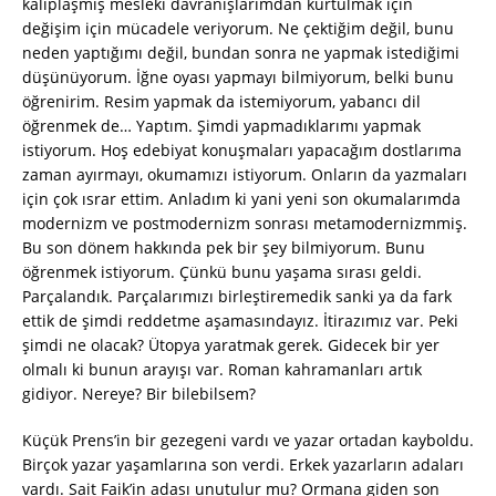
kalıplaşmış mesleki davranışlarımdan kurtulmak için
değişim için mücadele veriyorum. Ne çektiğim değil, bunu
neden yaptığımı değil, bundan sonra ne yapmak istediğimi
düşünüyorum. İğne oyası yapmayı bilmiyorum, belki bunu
öğrenirim. Resim yapmak da istemiyorum, yabancı dil
öğrenmek de… Yaptım. Şimdi yapmadıklarımı yapmak
istiyorum. Hoş edebiyat konuşmaları yapacağım dostlarıma
zaman ayırmayı, okumamızı istiyorum. Onların da yazmaları
için çok ısrar ettim. Anladım ki yani yeni son okumalarımda
modernizm ve postmodernizm sonrası metamodernizmmiş.
Bu son dönem hakkında pek bir şey bilmiyorum. Bunu
öğrenmek istiyorum. Çünkü bunu yaşama sırası geldi.
Parçalandık. Parçalarımızı birleştiremedik sanki ya da fark
ettik de şimdi reddetme aşamasındayız. İtirazımız var. Peki
şimdi ne olacak? Ütopya yaratmak gerek. Gidecek bir yer
olmalı ki bunun arayışı var. Roman kahramanları artık
gidiyor. Nereye? Bir bilebilsem?
Küçük Prens’in bir gezegeni vardı ve yazar ortadan kayboldu.
Birçok yazar yaşamlarına son verdi. Erkek yazarların adaları
vardı. Sait Faik’in adası unutulur mu? Ormana giden son