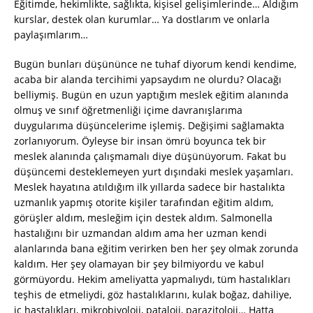
Eğitimde, hekimlikte, sağlıkta, kişisel gelişimlerinde… Aldığım
kurslar, destek olan kurumlar… Ya dostlarım ve onlarla
paylaşımlarım…
Bugün bunları düşününce ne tuhaf diyorum kendi kendime,
acaba bir alanda tercihimi yapsaydım ne olurdu? Olacağı
belliymiş. Bugün en uzun yaptığım meslek eğitim alanında
olmuş ve sınıf öğretmenliği içime davranışlarıma
duygularıma düşüncelerime işlemiş. Değişimi sağlamakta
zorlanıyorum. Öyleyse bir insan ömrü boyunca tek bir
meslek alanında çalışmamalı diye düşünüyorum. Fakat bu
düşüncemi desteklemeyen yurt dışındaki meslek yaşamları.
Meslek hayatına atıldığım ilk yıllarda sadece bir hastalıkta
uzmanlık yapmış otorite kişiler tarafından eğitim aldım,
görüşler aldım, mesleğim için destek aldım. Salmonella
hastalığını bir uzmandan aldım ama her uzman kendi
alanlarında bana eğitim verirken ben her şey olmak zorunda
kaldım. Her şey olamayan bir şey bilmiyordu ve kabul
görmüyordu. Hekim ameliyatta yapmalıydı, tüm hastalıkları
teşhis de etmeliydi, göz hastalıklarını, kulak boğaz, dahiliye,
iç hastalıkları, mikrobiyoloji, pataloji, parazitoloji… Hatta