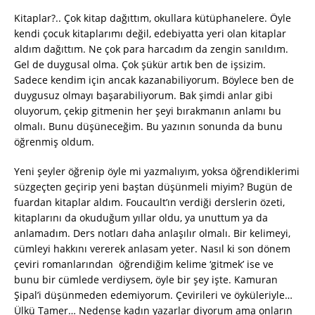
Kitaplar?.. Çok kitap dağıttım, okullara kütüphanelere. Öyle
kendi çocuk kitaplarımı değil, edebiyatta yeri olan kitaplar
aldım dağıttım. Ne çok para harcadım da zengin sanıldım.
Gel de duygusal olma. Çok şükür artık ben de işsizim.
Sadece kendim için ancak kazanabiliyorum. Böylece ben de
duygusuz olmayı başarabiliyorum. Bak şimdi anlar gibi
oluyorum, çekip gitmenin her şeyi bırakmanın anlamı bu
olmalı. Bunu düşüneceğim. Bu yazının sonunda da bunu
öğrenmiş oldum.
Yeni şeyler öğrenip öyle mi yazmalıyım, yoksa öğrendiklerimi
süzgeçten geçirip yeni baştan düşünmeli miyim? Bugün de
fuardan kitaplar aldım. Foucault’ın verdiği derslerin özeti,
kitaplarını da okuduğum yıllar oldu, ya unuttum ya da
anlamadım. Ders notları daha anlaşılır olmalı. Bir kelimeyi,
cümleyi hakkını vererek anlasam yeter. Nasıl ki son dönem
çeviri romanlarından öğrendiğim kelime ‘gitmek’ ise ve
bunu bir cümlede verdiysem, öyle bir şey işte. Kamuran
Şipal’i düşünmeden edemiyorum. Çevirileri ve öyküleriyle…
Ülkü Tamer… Nedense kadın yazarlar diyorum ama onların