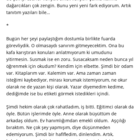
dağarcıkları çok zengin. Bunu yeni yeni fark ediyorum. Artık
tanıtım yazıları bile…
*
Bugün her şeyi paylaştığım dostumla birlikte fuarda
görevliydik. O olmasaydı sanırım gitmeyecektim. Ona bu
kafa karıştıran konuları anlatmıyorum ki umudunu
yitirmesin. Susmak ise en zoru. Susacaksam neden bunca yıl
öğrenmek için okudum? Kendim için elbette. Şimdi bir odam
var. Kitaplarım var. Kalemim var. Ama zaman zaman
isteğimi kaybediyor, mirası korumak istemiyorum, ne okur
olarak ne de yazan kişi olarak. Yazar diyemedim kedime,
dediğimde ise bu etiketi görmek istedikleri içindi.
Şimdi hekim olarak çok rahatladım, iş bitti. Eğitimci olarak da
öyle. Bütün işlerimde öyle. Anne olarak büyüttüm de
arkadaş oldum. Ev hanımlığımdan emekli oldum. Aşçılığı
bıraktım. Ne çok şey yapmışım, diye düşünmeden
edemiyorum. Şimdi bir hafifledim, dinlendim. Artık,