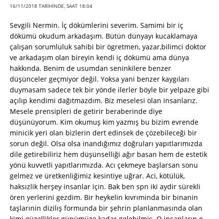
16/11/2018 TARIHINDE, SAAT 18:04
Sevgili Nermin. İç dökümlerini severim. Samimi bir iç
dökümü okudum arkadaşım. Bütün dünyayı kucaklamaya
çalışan sorumluluk sahibi bir ögretmen, yazar,bilimci doktor
ve arkadaşım olan bireyin kendi iç dökümü ama dünya
hakkında. Benim de usumdan seninkilere benzer
düşünceler geçmiyor değil. Yoksa yani benzer kaygıları
duymasam sadece tek bir yönde ilerler böyle bir yelpaze gibi
açılıp kendimi dağıtmazdım. Biz meselesi olan insanlarız.
Mesele prensipleri de getirir beraberinde diye
düşünüyorum. Kim okumuş kim yazmış bu bizim evrende
minicik yeri olan bizlerin dert edinsek de çözebileceği bir
sorun değil. Olsa olsa inandığımız doğruları yapıtlarımızda
dile getirebiliriz hem düşünselliği ağır basan hem de estetik
yönü kuvvetli yapıtlarımızda. Acı çekmeye başlarsan sonu
gelmez ve üretkenliğimiz kesintiye uğrar. Aci, kötülük,
haksızlik herşey insanlar için. Bak ben spn iki aydir sürekli
ören yerlerini gezdim. Bir heykelin kıvrıminda bir binanin
taşlarınin dizilış formunda bir şehrin planlanmasında olan
kimi güzellikler günümüze kadar gelebilmiş. O insanların o