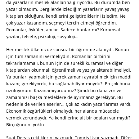
da yazarların meslek alanlarına giriyordu. Bu durumda ben
yazar olmadım. Dergilerde izlediğim yazarların yavaş yavaş
kitapları olduğunu kendilerini geliştirdiklerini izledim. Ne
çok yazar kazandım, seçmeyi tercih etmeyi öğrendim.
Romanlar, öyküler, anılar. Sadece bunlar mı? Kuramsal
yazılar, felsefe, psikoloji, sosyoloji…
Her meslek ülkemizde sonsuz bir öğrenme alanıydı. Bunun
için tüm zamanını vermeliydin. Romanlar birbirini
tekrarlamamalı, bunun için de sürekli kuramsal ve diğer
kitaplardan okunmalı öğrenilmeli ve yazıya aktarabilmeliydi.
Ya bunları yapmak için gerek zamanı ayırabilmek için maddi
kazanç gerekiyordu, bu sağlanabiliyor muydu? En çok buna
üzülüyorum. Kazanamıyordunuz? Şimdi bu daha zor ve
zamanınızı başka mesleklere de ayırmanız gerekiyor. Bu
nedenle de verilen eserler… Çok az kadın yazarlarımız vardı.
Ekonomik özgürlükleri olmalıydı, her alanda mücadele
vermek zorundaydı. Ya kendilerine ait bir odaları var mıydı?
Birçoğunun yoktu.
Suat Derviş çektiklerini yazmadı. Tomris Uyar yazmadı. Diğer