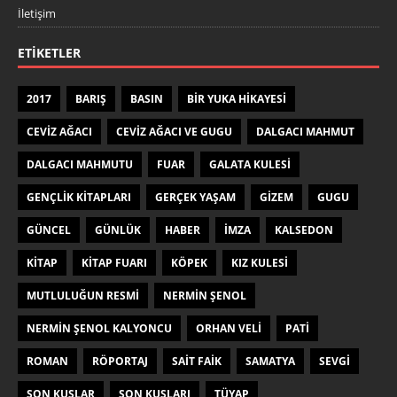
İletişim
ETIKETLER
2017
BARIŞ
BASIN
BIR YUKA HIKAYESI
CEVIZ AĞACI
CEVIZ AĞACI VE GUGU
DALGACI MAHMUT
DALGACI MAHMUTU
FUAR
GALATA KULESI
GENÇLIK KITAPLARI
GERÇEK YAŞAM
GIZEM
GUGU
GÜNCEL
GÜNLÜK
HABER
IMZA
KALSEDON
KITAP
KITAP FUARI
KÖPEK
KIZ KULESI
MUTLULUĞUN RESMI
NERMIN ŞENOL
NERMIN ŞENOL KALYONCU
ORHAN VELI
PATI
ROMAN
RÖPORTAJ
SAIT FAIK
SAMATYA
SEVGI
SON KUŞLAR
SON KUŞLARI
TÜYAP