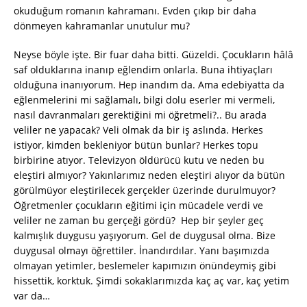
okuduğum romanın kahramanı. Evden çıkıp bir daha
dönmeyen kahramanlar unutulur mu?
Neyse böyle işte. Bir fuar daha bitti. Güzeldi. Çocukların hâlâ
saf olduklarına inanıp eğlendim onlarla. Buna ihtiyaçları
olduğuna inanıyorum. Hep inandım da. Ama edebiyatta da
eğlenmelerini mi sağlamalı, bilgi dolu eserler mi vermeli,
nasıl davranmaları gerektiğini mi öğretmeli?.. Bu arada
veliler ne yapacak? Veli olmak da bir iş aslında. Herkes
istiyor, kimden bekleniyor bütün bunlar? Herkes topu
birbirine atıyor. Televizyon öldürücü kutu ve neden bu
eleştiri almıyor? Yakınlarımız neden eleştiri alıyor da bütün
görülmüyor eleştirilecek gerçekler üzerinde durulmuyor?
Öğretmenler çocukların eğitimi için mücadele verdi ve
veliler ne zaman bu gerçeği gördü? Hep bir şeyler geç
kalmışlık duygusu yaşıyorum. Gel de duygusal olma. Bize
duygusal olmayı öğrettiler. İnandırdılar. Yanı başımızda
olmayan yetimler, beslemeler kapımızın önündeymiş gibi
hissettik, korktuk. Şimdi sokaklarımızda kaç aç var, kaç yetim
var da…