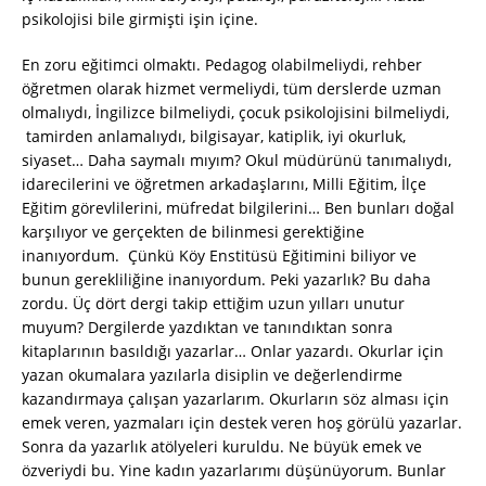
psikolojisi bile girmişti işin içine.
En zoru eğitimci olmaktı. Pedagog olabilmeliydi, rehber
öğretmen olarak hizmet vermeliydi, tüm derslerde uzman
olmalıydı, İngilizce bilmeliydi, çocuk psikolojisini bilmeliydi,
tamirden anlamalıydı, bilgisayar, katiplik, iyi okurluk,
siyaset… Daha saymalı mıyım? Okul müdürünü tanımalıydı,
idarecilerini ve öğretmen arkadaşlarını, Milli Eğitim, İlçe
Eğitim görevlilerini, müfredat bilgilerini… Ben bunları doğal
karşılıyor ve gerçekten de bilinmesi gerektiğine
inanıyordum. Çünkü Köy Enstitüsü Eğitimini biliyor ve
bunun gerekliliğine inanıyordum. Peki yazarlık? Bu daha
zordu. Üç dört dergi takip ettiğim uzun yılları unutur
muyum? Dergilerde yazdıktan ve tanındıktan sonra
kitaplarının basıldığı yazarlar… Onlar yazardı. Okurlar için
yazan okumalara yazılarla disiplin ve değerlendirme
kazandırmaya çalışan yazarlarım. Okurların söz alması için
emek veren, yazmaları için destek veren hoş görülü yazarlar.
Sonra da yazarlık atölyeleri kuruldu. Ne büyük emek ve
özveriydi bu. Yine kadın yazarlarımı düşünüyorum. Bunlar