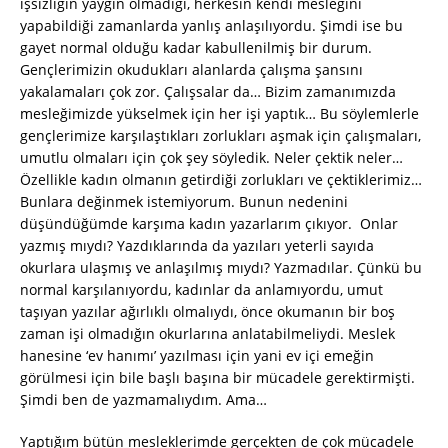
işsizliğin yaygın olmadığı, herkesin kendi mesleğini
yapabildiği zamanlarda yanlış anlaşılıyordu. Şimdi ise bu
gayet normal olduğu kadar kabullenilmiş bir durum.
Gençlerimizin okudukları alanlarda çalışma şansını
yakalamaları çok zor. Çalışsalar da… Bizim zamanımızda
mesleğimizde yükselmek için her işi yaptık… Bu söylemlerle
gençlerimize karşılaştıkları zorlukları aşmak için çalışmaları,
umutlu olmaları için çok şey söyledik. Neler çektik neler…
Özellikle kadın olmanın getirdiği zorlukları ve çektiklerimiz…
Bunlara değinmek istemiyorum. Bunun nedenini
düşündüğümde karşıma kadın yazarlarım çıkıyor. Onlar
yazmış mıydı? Yazdıklarında da yazıları yeterli sayıda
okurlara ulaşmış ve anlaşılmış mıydı? Yazmadılar. Çünkü bu
normal karşılanıyordu, kadınlar da anlamıyordu, umut
taşıyan yazılar ağırlıklı olmalıydı, önce okumanın bir boş
zaman işi olmadığın okurlarına anlatabilmeliydi. Meslek
hanesine ‘ev hanımı’ yazılması için yani ev içi emeğin
görülmesi için bile başlı başına bir mücadele gerektirmişti.
Şimdi ben de yazmamalıydım. Ama…
Yaptığım bütün mesleklerimde gerçekten de çok mücadele