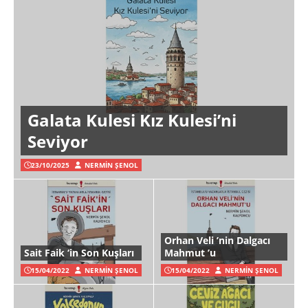
Galata Kulesi Kız Kulesi’ni
Seviyor
23/10/2025
NERMIN ŞENOL
Orhan Veli ’nin Dalgacı
Sait Faik ‘in Son Kuşları
Mahmut ’u
15/04/2022
NERMIN ŞENOL
15/04/2022
NERMIN ŞENOL