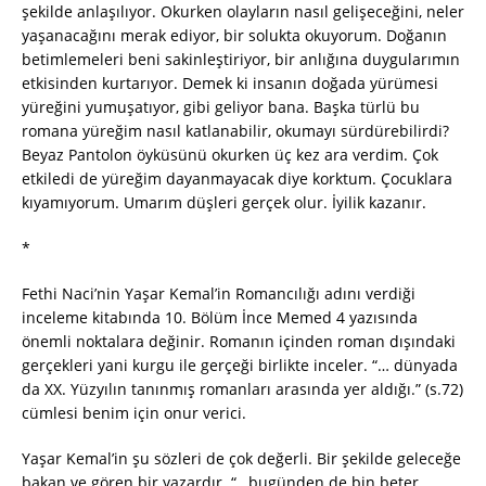
şekilde anlaşılıyor. Okurken olayların nasıl gelişeceğini, neler
yaşanacağını merak ediyor, bir solukta okuyorum. Doğanın
betimlemeleri beni sakinleştiriyor, bir anlığına duygularımın
etkisinden kurtarıyor. Demek ki insanın doğada yürümesi
yüreğini yumuşatıyor, gibi geliyor bana. Başka türlü bu
romana yüreğim nasıl katlanabilir, okumayı sürdürebilirdi?
Beyaz Pantolon öyküsünü okurken üç kez ara verdim. Çok
etkiledi de yüreğim dayanmayacak diye korktum. Çocuklara
kıyamıyorum. Umarım düşleri gerçek olur. İyilik kazanır.
*
Fethi Naci’nin Yaşar Kemal’in Romancılığı adını verdiği
inceleme kitabında 10. Bölüm İnce Memed 4 yazısında
önemli noktalara değinir. Romanın içinden roman dışındaki
gerçekleri yani kurgu ile gerçeği birlikte inceler. “… dünyada
da XX. Yüzyılın tanınmış romanları arasında yer aldığı.” (s.72)
cümlesi benim için onur verici.
Yaşar Kemal’in şu sözleri de çok değerli. Bir şekilde geleceğe
bakan ve gören bir yazardır. “…bugünden de bin beter