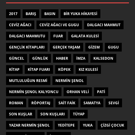
2017
BARIŞ
BASIN
BIR YUKA HIKAYESI
CEVIZ AĞACI
CEVIZ AĞACI VE GUGU
DALGACI MAHMUT
DALGACI MAHMUTU
FUAR
GALATA KULESI
GENÇLIK KITAPLARI
GERÇEK YAŞAM
GIZEM
GUGU
GÜNCEL
GÜNLÜK
HABER
IMZA
KALSEDON
KITAP
KITAP FUARI
KÖPEK
KIZ KULESI
MUTLULUĞUN RESMI
NERMIN ŞENOL
NERMIN ŞENOL KALYONCU
ORHAN VELI
PATI
ROMAN
RÖPORTAJ
SAIT FAIK
SAMATYA
SEVGI
SON KUŞLAR
SON KUŞLARI
TÜYAP
YAZAR NERMIN ŞENOL
YEDITEPE
YUKA
ÇIZGI ÇOCUK