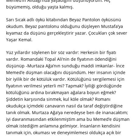
Memed’in Alidağı’nda yaşadığını düşünüyorum. Hiç
büyümemiş, olduğu yaşta kalmış.
Sarı Sıcak adlı öykü kitabından Beyaz Pantolon öyküsünü
okudum. Beyaz pantolonu olduğunu düşleyen Mustafa’ya
kıyamaz da düşünü gerçekleştirir yazar. Çocukları çok sever
Yaşar Kemal.
Yüz yıllardır söylenen bir söz vardır: Herkesin bir fiyatı
vardır. Romandaki Topal Ali’nin de fiyatının ödendiğini
düşünüp -Murtaza Ağa’nın sunduğu maddi imkanlar- İnce
Memed’e düşman olacağını düşündüm. Her insanın içinde
bir iyilik bir de kötülük vardır. Kötülüğünü sergilemesi için
fiyatının verilmesi yeterli mi? Tapmak? İyiliği gördüğünde
kötülüğünü ardına bırakmayan ağalara boyun eğmek?
Şiddetin karşısında sinmek, kul köle olmak? Romanı
okudukça içimdeki canavarın nasıl da taraf değiştirdiğine
tanık olmak. Murtaza Ağa’ya neredeyse ben de inanacaktım;
iyi davranmasından etkilenmiştim ama bu Memed’e düşman
olmak istediğim anlamına gelmiyor. İnsanların kendisini
tanımak için, okuması ve deneyimlemesi oldukça açık bir