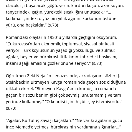
olacak, içi boşalacak, göğü, yerin, kurdun kuşun, akar suyun,
tanyerindeki ışığın, yürekteki sıcaklığını unutacak.” “…
korkma, içindeki o yüz bin yıllık ağının, korkunun üstüne
yürü, ona başkaldır.” (s.73)
Romandaki olayların 1930’lu yıllarda geçtiğini okuyorum.
“Çukurovası’ndan ekonomik, toplumsal, siyasal bir kesit
veriyor; Türk köylüsünün yaşadığı yoksulluğu ve zulmü;
ağalar, beyler ve bürokrasi ittifakının kahredici baskısını,
insanı aşağılamasını gözler önüne seriyor.” (s.73)
Öğretmen Zeki Nejat’ın cenazesinde, arkadaşının sözleri J.
Steinbeck’in Bitmeyen Kavga romanında geçen söz olduğuna
dikkat çekerek “Bitmeyen Kavga’sını okumuş, o romanda
geçen bir sözü benim gibi çok sevmiş, unutamamış ve tam
yerinde kullanmış.” “O kendisi için hiçbir şey istemiyordu.”
(s.73)
“Ağalar, Kurtuluş Savaşı kaçakları.” “Ne var ki ağaların gücü
İnce Memed’e yetmez, bürokrasinin yardımına sığınırlar…”