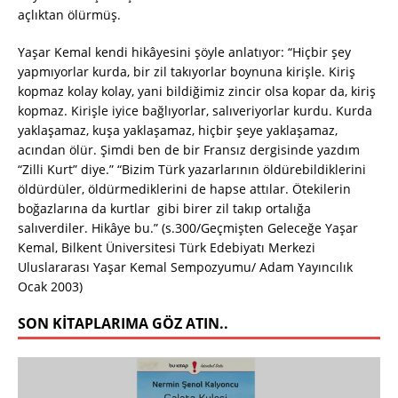
açlıktan ölürmüş.
Yaşar Kemal kendi hikâyesini şöyle anlatıyor: “Hiçbir şey
yapmıyorlar kurda, bir zil takıyorlar boynuna kirişle. Kiriş
kopmaz kolay kolay, yani bildiğimiz zincir olsa kopar da, kiriş
kopmaz. Kirişle iyice bağlıyorlar, salıveriyorlar kurdu. Kurda
yaklaşamaz, kuşa yaklaşamaz, hiçbir şeye yaklaşamaz,
acından ölür. Şimdi ben de bir Fransız dergisinde yazdım
“Zilli Kurt” diye.” “Bizim Türk yazarlarının öldürebildiklerini
öldürdüler, öldürmediklerini de hapse attılar. Ötekilerin
boğazlarına da kurtlar gibi birer zil takıp ortalığa
salıverdiler. Hikâye bu.” (s.300/Geçmişten Geleceğe Yaşar
Kemal, Bilkent Üniversitesi Türk Edebiyatı Merkezi
Uluslararası Yaşar Kemal Sempozyumu/ Adam Yayıncılık
Ocak 2003)
SON KITAPLARIMA GÖZ ATIN..