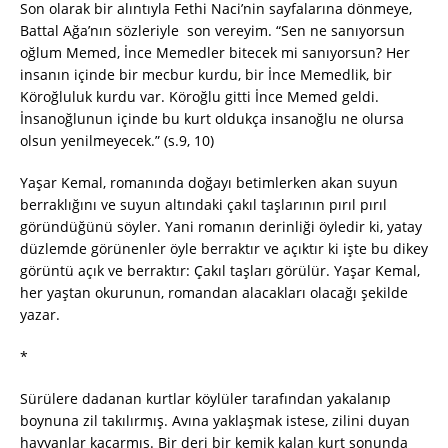
Son olarak bir alıntıyla Fethi Naci’nin sayfalarına dönmeye,
Battal Ağa’nın sözleriyle son vereyim. “Sen ne sanıyorsun
oğlum Memed, İnce Memedler bitecek mi sanıyorsun? Her
insanın içinde bir mecbur kurdu, bir İnce Memedlik, bir
Köroğluluk kurdu var. Köroğlu gitti İnce Memed geldi.
İnsanoğlunun içinde bu kurt oldukça insanoğlu ne olursa
olsun yenilmeyecek.” (s.9, 10)
Yaşar Kemal, romanında doğayı betimlerken akan suyun
berraklığını ve suyun altındaki çakıl taşlarının pırıl pırıl
göründüğünü söyler. Yani romanın derinliği öyledir ki, yatay
düzlemde görünenler öyle berraktır ve açıktır ki işte bu dikey
görüntü açık ve berraktır: Çakıl taşları görülür. Yaşar Kemal,
her yaştan okurunun, romandan alacakları olacağı şekilde
yazar.
*
Sürülere dadanan kurtlar köylüler tarafından yakalanıp
boynuna zil takılırmış. Avına yaklaşmak istese, zilini duyan
hayvanlar kaçarmış. Bir deri bir kemik kalan kurt sonunda