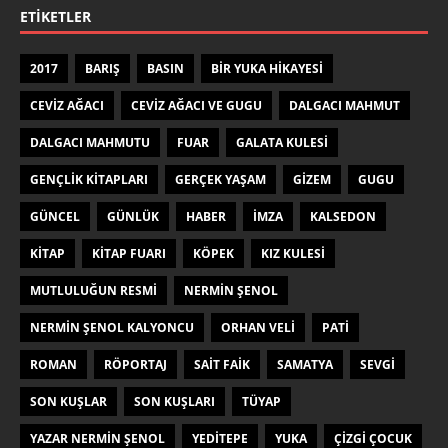
ETIKETLER
2017
BARIŞ
BASIN
BIR YUKA HIKAYESI
CEVIZ AĞACI
CEVIZ AĞACI VE GUGU
DALGACI MAHMUT
DALGACI MAHMUTU
FUAR
GALATA KULESI
GENÇLIK KITAPLARI
GERÇEK YAŞAM
GIZEM
GUGU
GÜNCEL
GÜNLÜK
HABER
IMZA
KALSEDON
KITAP
KITAP FUARI
KÖPEK
KIZ KULESI
MUTLULUĞUN RESMI
NERMIN ŞENOL
NERMIN ŞENOL KALYONCU
ORHAN VELI
PATI
ROMAN
RÖPORTAJ
SAIT FAIK
SAMATYA
SEVGI
SON KUŞLAR
SON KUŞLARI
TÜYAP
YAZAR NERMIN ŞENOL
YEDITEPE
YUKA
ÇIZGI ÇOCUK