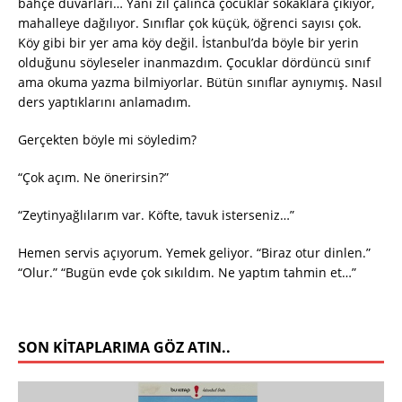
bahçe duvarları… Yani zil çalınca çocuklar sokaklara çıkıyor,
mahalleye dağılıyor. Sınıflar çok küçük, öğrenci sayısı çok.
Köy gibi bir yer ama köy değil. İstanbul’da böyle bir yerin
olduğunu söyleseler inanmazdım. Çocuklar dördüncü sınıf
ama okuma yazma bilmiyorlar. Bütün sınıflar aynıymış. Nasıl
ders yaptıklarını anlamadım.
Gerçekten böyle mi söyledim?
“Çok açım. Ne önerirsin?”
“Zeytinyağlılarım var. Köfte, tavuk isterseniz…”
Hemen servis açıyorum. Yemek geliyor. “Biraz otur dinlen.”
“Olur.” “Bugün evde çok sıkıldım. Ne yaptım tahmin et…”
SON KITAPLARIMA GÖZ ATIN..