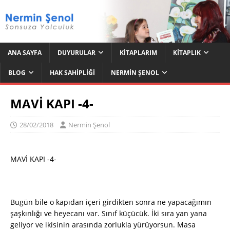
ANA SAYFA
DUYURULAR
KITAPLARIM
KITAPLIK
BLOG
HAK SAHIPLIĞI
NERMIN ŞENOL
MAVİ KAPI -4-
28/02/2018
Nermin Şenol
MAVİ KAPI -4-
Bugün bile o kapıdan içeri girdikten sonra ne yapacağımın
şaşkınlığı ve heyecanı var. Sınıf küçücük. İki sıra yan yana
geliyor ve ikisinin arasında zorlukla yürüyorsun. Masa