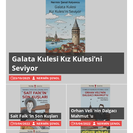
Galata Kulesi Kız Kulesi’ni
Seviyor
23/10/2025
NERMIN ŞENOL
Orhan Veli ’nin Dalgacı
Sait Faik ‘in Son Kuşları
Mahmut ’u
15/04/2022
NERMIN ŞENOL
15/04/2022
NERMIN ŞENOL