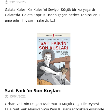
23/10/2025
Galata Kulesi Kız Kulesi’ni Seviyor Küçük bir kız yaşardı
Galata’da. Galata Köprüsü’nden geçen herkes Tanırdı onu
ama adını hiç sormazlardı.
[…]
Sait Faik ‘in Son Kuşları
15/04/2022
Orhan Veli ’nin Dalgacı Mahmut ’u Küçük Gugu ile teyzesi
Lale, Sait Faik Abasıyanık’ın (Son Kuşları) sözcükleri eşliğinde