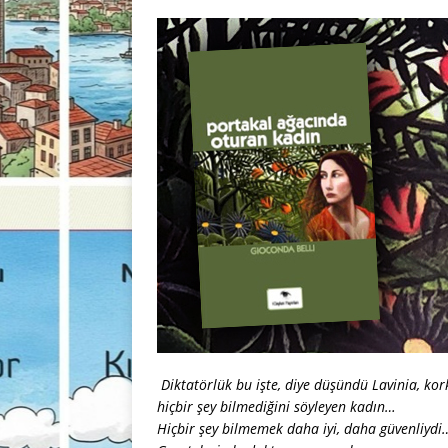
Diktatörlük bu işte, diye düşündü Lavinia, kor
hiçbir şey bilmediğini söyleyen kadın…
Hiçbir şey bilmemek daha iyi, daha güvenliydi