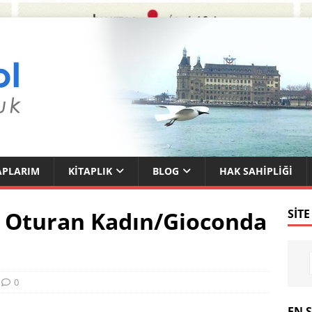
APLARIM
KITAPLIK
BLOG
HAK SAHIPLIĞI
a Oturan Kadın/Gioconda
SITE
0
EN 