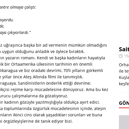
antre olmaya çalıştı:
mıyordu.
de,
aya çıkıyorlardı.”
raz uğraşınca başka bir ad vermenin mümkün olmadığını
Sai
n uygun olduğunu anladık ve öylece bıraktık.
15
ın yazarın romanı. Kendi ve başka kadınların hayatıyla
pik bir Ortaamerika ülkesinin tarihinin en önemli
Orha
karagua ve biz oradaki devrimi, 70’li yılların görkemli
ile t
e yıllar önce Ateş Altında filmi ile tanımıştık.
Kuşla
raguaya, Sandinistlerin önderlik ettiği devrime;
keşfe
likçisi rejime karşı mücadelesine dönüyoruz. Ama bu kez
kurucu çalışmalarına da gözatıyoruz.
kadının gözüyle yazılmışlığıyla oldukça ayırt edici.
GÖN
ka toplumlarında özgürlük mücadelesinin içinde, ateşin
arın ikinci cins olarak yaşadıkları sorunları ve buna
i örgütleyişlerine de tanık ediyor bizi.