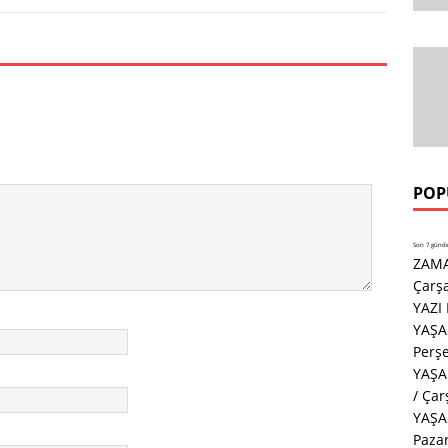
POP
Son 7 günde 
ZAMA
Çarş
YAZI
YAŞA
Perş
YAŞA
/ Ça
YAŞA
Paza