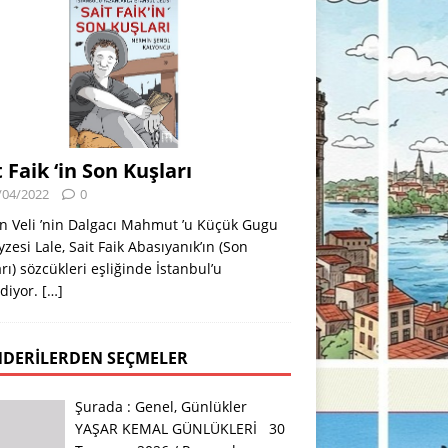
t Faik ‘in Son Kuşları
/04/2022
0
n Veli ’nin Dalgacı Mahmut ’u Küçük Gugu
eyzesi Lale, Sait Faik Abasıyanık’ın (Son
rı) sözcükleri eşliğinde İstanbul’u
diyor.
[…]
DERILERDEN SEÇMELER
Şurada :
Genel
,
Günlükler
YAŞAR KEMAL GÜNLÜKLERİ 30