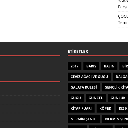
YARA
Perş
ÇOCU
Temm
ETIKETLER
2017
BARIŞ
BASIN
BIR
CEVIZ AĞACI VE GUGU
DALGA
GALATA KULESI
GENÇLIK KIT
GUGU
GÜNCEL
GÜNLÜK
KITAP FUARI
KÖPEK
KIZ K
NERMIN ŞENOL
NERMIN ŞEN