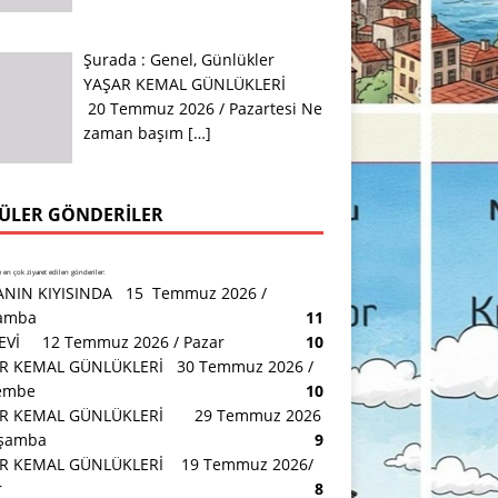
Şurada :
Genel
,
Günlükler
YAŞAR KEMAL GÜNLÜKLERİ
20 Temmuz 2026 / Pazartesi Ne
zaman başım
[…]
ÜLER GÖNDERILER
en çok ziyaret edilen gönderiler:
NIN KIYISINDA 15 Temmuz 2026 /
amba
11
 EVİ 12 Temmuz 2026 / Pazar
10
R KEMAL GÜNLÜKLERİ 30 Temmuz 2026 /
embe
10
R KEMAL GÜNLÜKLERİ 29 Temmuz 2026
rşamba
9
R KEMAL GÜNLÜKLERİ 19 Temmuz 2026/
r
8