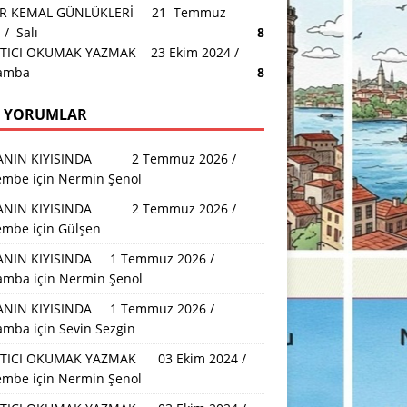
AR KEMAL GÜNLÜKLERİ 21 Temmuz
/ Salı
8
TICI OKUMAK YAZMAK 23 Ekim 2024 /
amba
8
 YORUMLAR
ANIN KIYISINDA 2 Temmuz 2026 /
embe
için
Nermin Şenol
ANIN KIYISINDA 2 Temmuz 2026 /
embe
için
Gülşen
NIN KIYISINDA 1 Temmuz 2026 /
amba
için
Nermin Şenol
NIN KIYISINDA 1 Temmuz 2026 /
amba
için
Sevin Sezgin
TICI OKUMAK YAZMAK 03 Ekim 2024 /
embe
için
Nermin Şenol