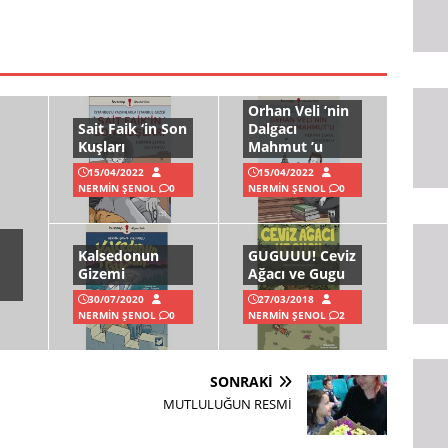
Orhan Veli ’nin
Sait Faik ‘in Son
Dalgacı
Kuşları
Mahmut ’u
15/04/2022
15/04/2022
NERMIN ŞENOL
0
NERMIN ŞENOL
0
Kalsedonun
GUGUUU! Ceviz
Gizemi
Ağacı ve Gugu
30/07/2020
27/03/2018
NERMIN ŞENOL
0
NERMIN ŞENOL
2
SONRAKI
MUTLULUĞUN RESMİ