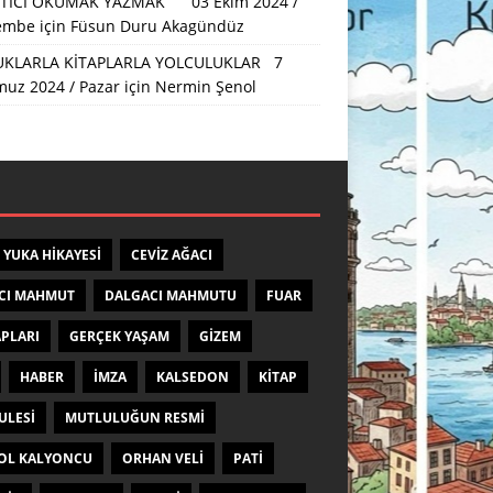
TICI OKUMAK YAZMAK 03 Ekim 2024 /
embe
için
Füsun Duru Akagündüz
KLARLA KİTAPLARLA YOLCULUKLAR 7
uz 2024 / Pazar
için
Nermin Şenol
 YUKA HIKAYESI
CEVIZ AĞACI
CI MAHMUT
DALGACI MAHMUTU
FUAR
APLARI
GERÇEK YAŞAM
GIZEM
HABER
IMZA
KALSEDON
KITAP
ULESI
MUTLULUĞUN RESMI
OL KALYONCU
ORHAN VELI
PATI