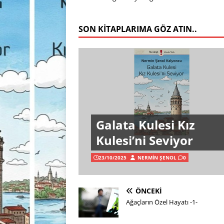
SON KITAPLARIMA GÖZ ATIN..
Galata Kulesi Kız
Kulesi’ni Seviyor
23/10/2025
NERMIN ŞENOL
0
ÖNCEKI
Ağaçların Özel Hayatı -1-