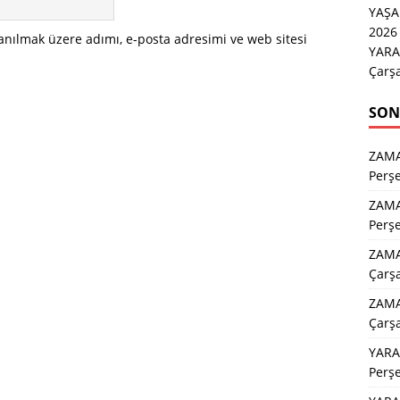
YAŞ
2026 
anılmak üzere adımı, e-posta adresimi ve web sitesi
YARA
Çarş
SON
ZAM
Perş
ZAM
Perş
ZAMA
Çarş
ZAMA
Çarş
YARA
Perş