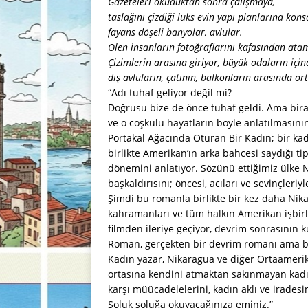
Gazeteleri okuduktan sonra çalışmaya,
taslağını çizdiği lüks evin yapı planlarına kons
fayans döşeli banyolar, avlular.
Ölen insanların fotoğraflarını kafasından ata
Çizimlerin arasına giriyor, büyük odaların için
dış avluların, çatının, balkonların arasında ort
“Adı tuhaf geliyor değil mi?
Doğrusu bize de önce tuhaf geldi. Ama bi
ve o coşkulu hayatların böyle anlatılmasını
Portakal Ağacında Oturan Bir Kadın; bir kad
birlikte Amerikan’ın arka bahcesi saydığı ti
dönemini anlatıyor. Sözünü ettiğimiz ülke Ni
başkaldırısını; öncesi, acıları ve sevinçleriyl
Şimdi bu romanla birlikte bir kez daha Nika
kahramanları ve tüm halkın Amerikan işbir
filmden ileriye geçiyor, devrim sonrasının 
Roman, gerçekten bir devrim romanı ama bir 
Kadın yazar, Nikaragua ve diğer Ortaameri
ortasına kendini atmaktan sakınmayan kadınl
karşı müücadelelerini, kadın aklı ve iradesin
Soluk soluğa okuyacağınıza eminiz.”