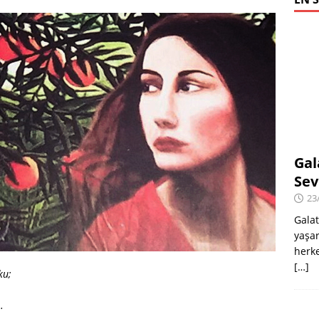
Gal
Sev
23
Galat
yaşar
herke
[…]
ku;
…