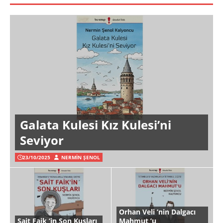
Galata Kulesi Kız Kulesi’ni
Seviyor
23/10/2025
NERMIN ŞENOL
Orhan Veli ’nin Dalgacı
Sait Faik ‘in Son Kuşları
Mahmut ’u