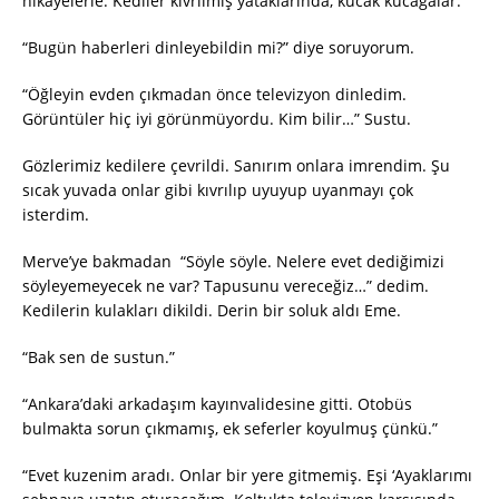
hikâyelerle. Kediler kıvrılmış yataklarında, kucak kucağalar.
“Bugün haberleri dinleyebildin mi?” diye soruyorum.
“Öğleyin evden çıkmadan önce televizyon dinledim.
Görüntüler hiç iyi görünmüyordu. Kim bilir…” Sustu.
Gözlerimiz kedilere çevrildi. Sanırım onlara imrendim. Şu
sıcak yuvada onlar gibi kıvrılıp uyuyup uyanmayı çok
isterdim.
Merve’ye bakmadan “Söyle söyle. Nelere evet dediğimizi
söyleyemeyecek ne var? Tapusunu vereceğiz…” dedim.
Kedilerin kulakları dikildi. Derin bir soluk aldı Eme.
“Bak sen de sustun.”
“Ankara’daki arkadaşım kayınvalidesine gitti. Otobüs
bulmakta sorun çıkmamış, ek seferler koyulmuş çünkü.”
“Evet kuzenim aradı. Onlar bir yere gitmemiş. Eşi ‘Ayaklarımı