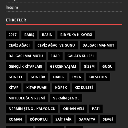
İletişim
ETIKETLER
2017
BARIŞ
BASIN
BIR YUKA HIKAYESI
CEVIZ AĞACI
CEVIZ AĞACI VE GUGU
DALGACI MAHMUT
DALGACI MAHMUTU
FUAR
GALATA KULESI
GENÇLIK KITAPLARI
GERÇEK YAŞAM
GIZEM
GUGU
GÜNCEL
GÜNLÜK
HABER
IMZA
KALSEDON
KITAP
KITAP FUARI
KÖPEK
KIZ KULESI
MUTLULUĞUN RESMI
NERMIN ŞENOL
NERMIN ŞENOL KALYONCU
ORHAN VELI
PATI
ROMAN
RÖPORTAJ
SAIT FAIK
SAMATYA
SEVGI