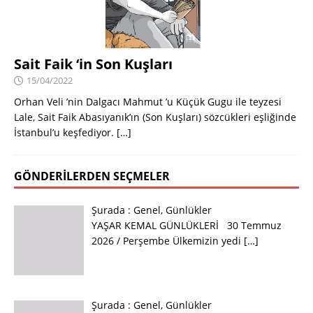
Sait Faik ‘in Son Kuşları
15/04/2022
Orhan Veli ’nin Dalgacı Mahmut ’u Küçük Gugu ile teyzesi
Lale, Sait Faik Abasıyanık’ın (Son Kuşları) sözcükleri eşliğinde
İstanbul’u keşfediyor.
[…]
GÖNDERILERDEN SEÇMELER
Şurada :
Genel
,
Günlükler
YAŞAR KEMAL GÜNLÜKLERİ 30 Temmuz
2026 / Perşembe Ülkemizin yedi
[…]
Şurada :
Genel
,
Günlükler