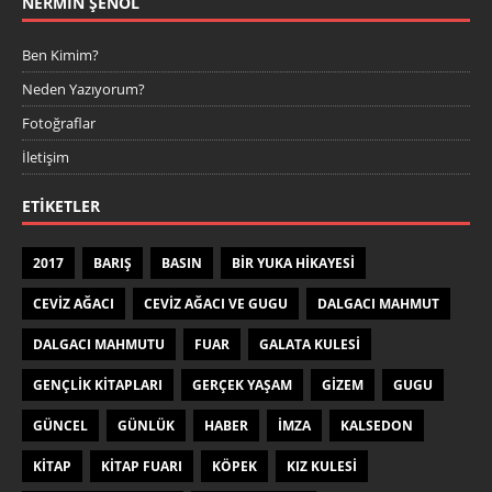
NERMIN ŞENOL
Ben Kimim?
Neden Yazıyorum?
Fotoğraflar
İletişim
ETIKETLER
2017
BARIŞ
BASIN
BIR YUKA HIKAYESI
CEVIZ AĞACI
CEVIZ AĞACI VE GUGU
DALGACI MAHMUT
DALGACI MAHMUTU
FUAR
GALATA KULESI
GENÇLIK KITAPLARI
GERÇEK YAŞAM
GIZEM
GUGU
GÜNCEL
GÜNLÜK
HABER
IMZA
KALSEDON
KITAP
KITAP FUARI
KÖPEK
KIZ KULESI