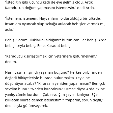
“İstediğin gibi üçüncü kedi de eve gelmiş oldu. Artık
Karadut’un doğum yapmasını istemezsin,” dedi Arda.
“İstemem, istemem. Hayvanların öldürüldüğü bir ülkede,
insanlara oyuncak olup sokağa atılacak bebişler vermek mi,
asla.”
Bebiş. Sorumluluklarını aldığımız bütün canlılar bebiş. Arda
bebiş. Leyla bebiş. Eme, Karadut bebiş.
“Karadut’u kısırlaştırmak için veterinere götürmeliyim,”
dedim.
Nasıl yazmalı şimdi yaşanan bugünü? Herkes birbirinden
değerli hikâyeleriyle burada bulunmakta. Leyla ne
düşünüyor acaba? “Kırarsam yeniden yapar mısın? Ben çok
sevdim bunu.” “Neden kıracaksın? Kırma,” diyor Arda. “Yine
yanlış cümle kurdum. Çok sevdiğim şeyler kırılıyor. Eğer
kırılacak olursa demek istemiştim.” “Yaparım, sorun değil,”
dedi Leyla gülümseyerek.