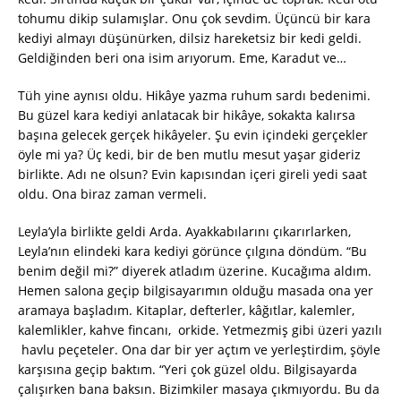
tohumu dikip sulamışlar. Onu çok sevdim. Üçüncü bir kara
kediyi almayı düşünürken, dilsiz hareketsiz bir kedi geldi.
Geldiğinden beri ona isim arıyorum. Eme, Karadut ve…
Tüh yine aynısı oldu. Hikâye yazma ruhum sardı bedenimi.
Bu güzel kara kediyi anlatacak bir hikâye, sokakta kalırsa
başına gelecek gerçek hikâyeler. Şu evin içindeki gerçekler
öyle mi ya? Üç kedi, bir de ben mutlu mesut yaşar gideriz
birlikte. Adı ne olsun? Evin kapısından içeri gireli yedi saat
oldu. Ona biraz zaman vermeli.
Leyla’yla birlikte geldi Arda. Ayakkabılarını çıkarırlarken,
Leyla’nın elindeki kara kediyi görünce çılgına döndüm. “Bu
benim değil mi?” diyerek atladım üzerine. Kucağıma aldım.
Hemen salona geçip bilgisayarımın olduğu masada ona yer
aramaya başladım. Kitaplar, defterler, kâğıtlar, kalemler,
kalemlikler, kahve fincanı, orkide. Yetmezmiş gibi üzeri yazılı
havlu peçeteler. Ona dar bir yer açtım ve yerleştirdim, şöyle
karşısına geçip baktım. “Yeri çok güzel oldu. Bilgisayarda
çalışırken bana baksın. Bizimkiler masaya çıkmıyordu. Bu da