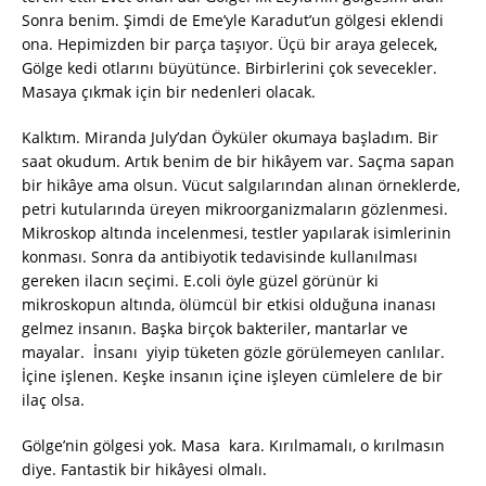
Sonra benim. Şimdi de Eme’yle Karadut’un gölgesi eklendi
ona. Hepimizden bir parça taşıyor. Üçü bir araya gelecek,
Gölge kedi otlarını büyütünce. Birbirlerini çok sevecekler.
Masaya çıkmak için bir nedenleri olacak.
Kalktım. Miranda July’dan Öyküler okumaya başladım. Bir
saat okudum. Artık benim de bir hikâyem var. Saçma sapan
bir hikâye ama olsun. Vücut salgılarından alınan örneklerde,
petri kutularında üreyen mikroorganizmaların gözlenmesi.
Mikroskop altında incelenmesi, testler yapılarak isimlerinin
konması. Sonra da antibiyotik tedavisinde kullanılması
gereken ilacın seçimi. E.coli öyle güzel görünür ki
mikroskopun altında, ölümcül bir etkisi olduğuna inanası
gelmez insanın. Başka birçok bakteriler, mantarlar ve
mayalar. İnsanı yiyip tüketen gözle görülemeyen canlılar.
İçine işlenen. Keşke insanın içine işleyen cümlelere de bir
ilaç olsa.
Gölge’nin gölgesi yok. Masa kara. Kırılmamalı, o kırılmasın
diye. Fantastik bir hikâyesi olmalı.