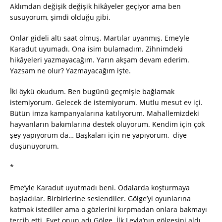
Aklımdan değişik değişik hikâyeler geçiyor ama ben
susuyorum, şimdi olduğu gibi.
Onlar gideli altı saat olmuş. Martılar uyanmış. Eme’yle
Karadut uyumadı. Ona isim bulamadım. Zihnimdeki
hikâyeleri yazmayacağım. Yarın akşam devam ederim.
Yazsam ne olur? Yazmayacağım işte.
İki öykü okudum. Ben bugünü geçmişle bağlamak
istemiyorum. Gelecek de istemiyorum. Mutlu mesut ev içi.
Bütün imza kampanyalarına katılıyorum. Mahallemizdeki
hayvanların bakımlarına destek oluyorum. Kendim için çok
şey yapıyorum da… Başkaları için ne yapıyorum, diye
düşünüyorum.
*
Eme’yle Karadut uyutmadı beni. Odalarda koşturmaya
başladılar. Birbirlerine seslendiler. Gölge’yi oyunlarına
katmak istediler ama o gözlerini kırpmadan onlara bakmayı
tercih etti. Evet onun adı Gölge. İlk Leyla’nın gölgesini aldı.