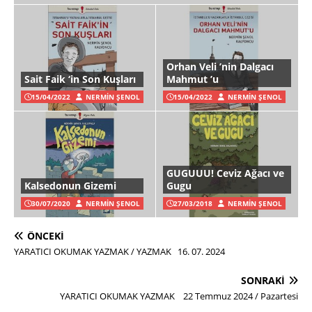
Orhan Veli ’nin Dalgacı
Sait Faik ‘in Son Kuşları
Mahmut ’u
15/04/2022
NERMIN ŞENOL
15/04/2022
NERMIN ŞENOL
GUGUUU! Ceviz Ağacı ve
Kalsedonun Gizemi
Gugu
30/07/2020
NERMIN ŞENOL
27/03/2018
NERMIN ŞENOL
ÖNCEKI
YARATICI OKUMAK YAZMAK / YAZMAK 16. 07. 2024
SONRAKI
YARATICI OKUMAK YAZMAK 22 Temmuz 2024 / Pazartesi