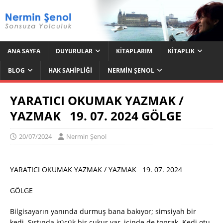
ANA SAYFA
DUYURULAR
KITAPLARIM
KITAPLIK
BLOG
HAK SAHIPLIĞI
NERMIN ŞENOL
YARATICI OKUMAK YAZMAK /
YAZMAK 19. 07. 2024 GÖLGE
20/07/2024
Nermin Şenol
YARATICI OKUMAK YAZMAK / YAZMAK 19. 07. 2024
GÖLGE
Bilgisayarın yanında durmuş bana bakıyor; simsiyah bir
kedi. Sırtında küçük bir çukur var, içinde de toprak. Kedi otu