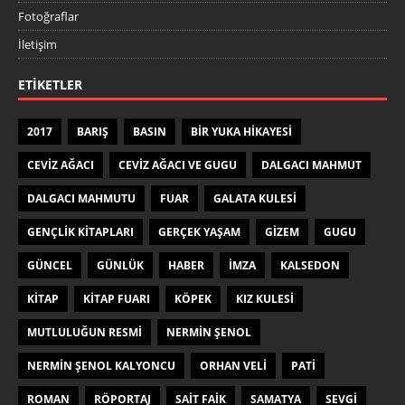
Fotoğraflar
İletişim
ETIKETLER
2017
BARIŞ
BASIN
BIR YUKA HIKAYESI
CEVIZ AĞACI
CEVIZ AĞACI VE GUGU
DALGACI MAHMUT
DALGACI MAHMUTU
FUAR
GALATA KULESI
GENÇLIK KITAPLARI
GERÇEK YAŞAM
GIZEM
GUGU
GÜNCEL
GÜNLÜK
HABER
IMZA
KALSEDON
KITAP
KITAP FUARI
KÖPEK
KIZ KULESI
MUTLULUĞUN RESMI
NERMIN ŞENOL
NERMIN ŞENOL KALYONCU
ORHAN VELI
PATI
ROMAN
RÖPORTAJ
SAIT FAIK
SAMATYA
SEVGI