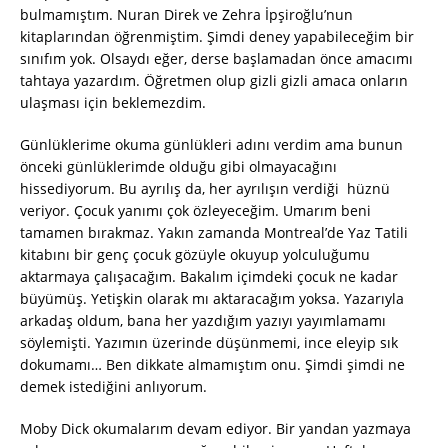
bulmamıştım. Nuran Direk ve Zehra İpşiroğlu’nun
kitaplarından öğrenmiştim. Şimdi deney yapabileceğim bir
sınıfım yok. Olsaydı eğer, derse başlamadan önce amacımı
tahtaya yazardım. Öğretmen olup gizli gizli amaca onların
ulaşması için beklemezdim.
Günlüklerime okuma günlükleri adını verdim ama bunun
önceki günlüklerimde olduğu gibi olmayacağını
hissediyorum. Bu ayrılış da, her ayrılışın verdiği hüznü
veriyor. Çocuk yanımı çok özleyeceğim. Umarım beni
tamamen bırakmaz. Yakın zamanda Montreal’de Yaz Tatili
kitabını bir genç çocuk gözüyle okuyup yolculuğumu
aktarmaya çalışacağım. Bakalım içimdeki çocuk ne kadar
büyümüş. Yetişkin olarak mı aktaracağım yoksa. Yazarıyla
arkadaş oldum, bana her yazdığım yazıyı yayımlamamı
söylemişti. Yazımın üzerinde düşünmemi, ince eleyip sık
dokumamı… Ben dikkate almamıştım onu. Şimdi şimdi ne
demek istediğini anlıyorum.
Moby Dick okumalarım devam ediyor. Bir yandan yazmaya