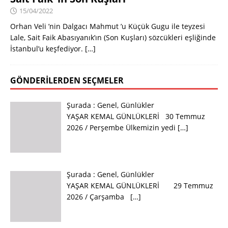
15/04/2022
Orhan Veli ’nin Dalgacı Mahmut ’u Küçük Gugu ile teyzesi
Lale, Sait Faik Abasıyanık’ın (Son Kuşları) sözcükleri eşliğinde
İstanbul’u keşfediyor.
[…]
GÖNDERILERDEN SEÇMELER
Şurada :
Genel
,
Günlükler
YAŞAR KEMAL GÜNLÜKLERİ 30 Temmuz
2026 / Perşembe Ülkemizin yedi
[…]
Şurada :
Genel
,
Günlükler
YAŞAR KEMAL GÜNLÜKLERİ 29 Temmuz
2026 / Çarşamba
[…]