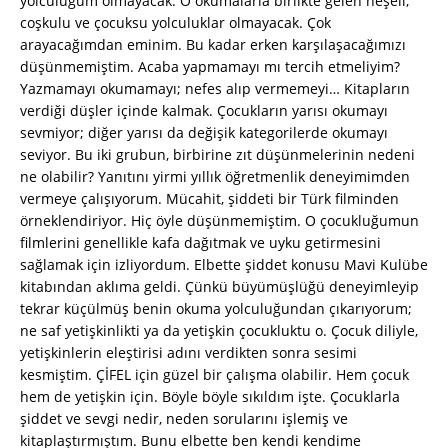
yolculuğum olmayacak. O okumalarla birlikte gelen neşeli,
coşkulu ve çocuksu yolculuklar olmayacak. Çok
arayacağımdan eminim. Bu kadar erken karşılaşacağımızı
düşünmemiştim. Acaba yapmamayı mı tercih etmeliyim?
Yazmamayı okumamayı; nefes alıp vermemeyi… Kitapların
verdiği düşler içinde kalmak. Çocukların yarısı okumayı
sevmiyor; diğer yarısı da değişik kategorilerde okumayı
seviyor. Bu iki grubun, birbirine zıt düşünmelerinin nedeni
ne olabilir? Yanıtını yirmi yıllık öğretmenlik deneyimimden
vermeye çalışıyorum. Mücahit, şiddeti bir Türk filminden
örneklendiriyor. Hiç öyle düşünmemiştim. O çocukluğumun
filmlerini genellikle kafa dağıtmak ve uyku getirmesini
sağlamak için izliyordum. Elbette şiddet konusu Mavi Kulübe
kitabından aklıma geldi. Çünkü büyümüşlüğü deneyimleyip
tekrar küçülmüş benin okuma yolculuğundan çıkarıyorum;
ne saf yetişkinlikti ya da yetişkin çocukluktu o. Çocuk diliyle,
yetişkinlerin eleştirisi adını verdikten sonra sesimi
kesmiştim. ÇİFEL için güzel bir çalışma olabilir. Hem çocuk
hem de yetişkin için. Böyle böyle sıkıldım işte. Çocuklarla
şiddet ve sevgi nedir, neden sorularını işlemiş ve
kitaplaştırmıştım. Bunu elbette ben kendi kendime