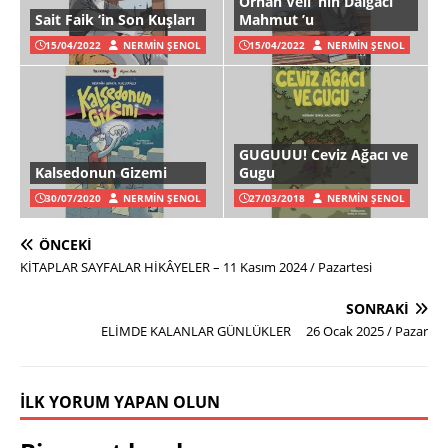
Orhan Veli ’nin Dalgacı
Sait Faik ‘in Son Kuşları
Mahmut ’u
15/04/2022
NERMIN ŞENOL
15/04/2022
NERMIN ŞENOL
GUGUUU! Ceviz Ağacı ve
Kalsedonun Gizemi
Gugu
30/07/2020
NERMIN ŞENOL
27/03/2018
NERMIN ŞENOL
ÖNCEKI
KİTAPLAR SAYFALAR HİKÂYELER – 11 Kasım 2024 / Pazartesi
SONRAKI
ELİMDE KALANLAR GÜNLÜKLER 26 Ocak 2025 / Pazar
İLK YORUM YAPAN OLUN