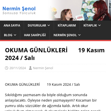
ANA SAYFA
DUYURULAR
KITAPLARIM
KITAPLIK
BLOG
HAK SAHIPLIĞI
NERMIN ŞENOL
OKUMA GÜNLÜKLERİ 19 Kasım
2024 / Salı
20/11/2024
Nermin Şenol
OKUMA GÜNLÜKLERİ 19 Kasım 2024 / Salı
Sıkıldığımı yazmasam da böyle olduğum sonunda
anlaşılacaktı. Öyleyse neden yazmayayım? Kocaman bir
yumru oldu sözcükler de ağzımda kaldı. Artık okur