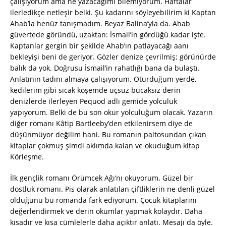
çalışıyorum ama ne yazacağımı bilemiyorum. Haftalar
ilerledikçe netleşir belki. Şu kadarını söyleyebilirim ki Kaptan
Ahab’la henüz tanışmadım. Beyaz Balina’yla da. Ahab
güvertede göründü, uzaktan: İsmail’in gördüğü kadar işte.
Kaptanlar gergin bir şekilde Ahab’ın patlayacağı aanı
bekleyişi beni de geriyor. Gözler denize çevrilmiş; görünürde
balık da yok. Doğrusu İsmail’in rahatlığı bana da bulaştı.
Anlatının tadını almaya çalışıyorum. Oturduğum yerde,
kedilerim gibi sıcak köşemde uçsuz bucaksız derin
denizlerde ilerleyen Pequod adlı gemide yolculuk
yapıyorum. Belki de bu son okur yolculuğum olacak. Yazarın
diğer romanı Kâtip Bartleeby’den etkilenirsem diye de
düşünmüyor değilim hani. Bu romanın paltosundan çıkan
kitaplar çokmuş şimdi aklımda kalan ve okuduğum kitap
Körleşme.
İlk gençlik romanı Örümcek Ağı’nı okuyorum. Güzel bir
dostluk romanı. Pis olarak anlatılan çiftliklerin ne denli güzel
olduğunu bu romanda fark ediyorum. Çocuk kitaplarını
değerlendirmek ve derin okumlar yapmak kolaydır. Daha
kısadır ve kısa cümlelerle daha açıktır anlatı. Mesajı da öyle.