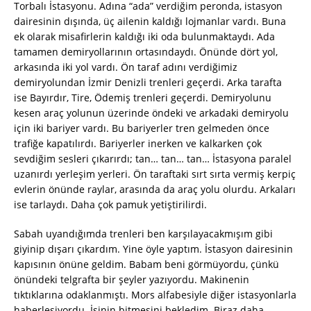
Torbalı İstasyonu. Adına “ada” verdiğim peronda, istasyon
dairesinin dışında, üç ailenin kaldığı lojmanlar vardı. Buna
ek olarak misafirlerin kaldığı iki oda bulunmaktaydı. Ada
tamamen demiryollarının ortasındaydı. Önünde dört yol,
arkasında iki yol vardı. Ön taraf adını verdiğimiz
demiryolundan İzmir Denizli trenleri geçerdi. Arka tarafta
ise Bayırdır, Tire, Ödemiş trenleri geçerdi. Demiryolunu
kesen araç yolunun üzerinde öndeki ve arkadaki demiryolu
için iki bariyer vardı. Bu bariyerler tren gelmeden önce
trafiğe kapatılırdı. Bariyerler inerken ve kalkarken çok
sevdiğim sesleri çıkarırdı; tan… tan… tan… İstasyona paralel
uzanırdı yerleşim yerleri. Ön taraftaki sırt sırta vermiş kerpiç
evlerin önünde raylar, arasında da araç yolu olurdu. Arkaları
ise tarlaydı. Daha çok pamuk yetiştirilirdi.
Sabah uyandığımda trenleri ben karşılayacakmışım gibi
giyinip dışarı çıkardım. Yine öyle yaptım. İstasyon dairesinin
kapısının önüne geldim. Babam beni görmüyordu, çünkü
önündeki telgrafta bir şeyler yazıyordu. Makinenin
tıktıklarına odaklanmıştı. Mors alfabesiyle diğer istasyonlarla
haberleşiyordu. İşinin bitmesini bekledim. Biraz daha