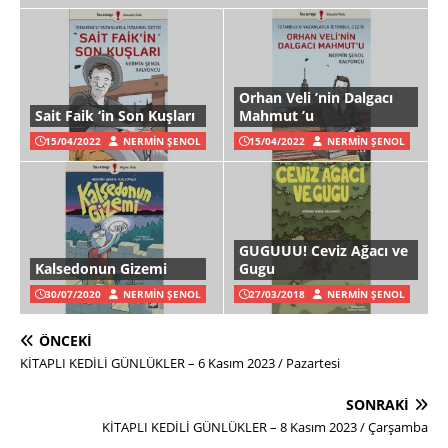
Orhan Veli ’nin Dalgacı
Sait Faik ‘in Son Kuşları
Mahmut ’u
15/04/2022
NERMIN ŞENOL
15/04/2022
NERMIN ŞENOL
GUGUUU! Ceviz Ağacı ve
Kalsedonun Gizemi
Gugu
30/07/2020
NERMIN ŞENOL
27/03/2018
NERMIN ŞENOL
ÖNCEKI
KİTAPLI KEDİLİ GÜNLÜKLER – 6 Kasım 2023 / Pazartesi
SONRAKI
KİTAPLI KEDİLİ GÜNLÜKLER – 8 Kasım 2023 / Çarşamba