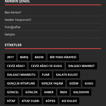
NERMIN ŞENOL
Ben Kimim?
Neden Yazıyorum?
Fotoğraflar
İletişim
ETIKETLER
2017
BARIŞ
BASIN
BIR YUKA HIKAYESI
CEVIZ AĞACI
CEVIZ AĞACI VE GUGU
DALGACI MAHMUT
DALGACI MAHMUTU
FUAR
GALATA KULESI
GENÇLIK KITAPLARI
GERÇEK YAŞAM
GIZEM
GUGU
GÜNCEL
GÜNLÜK
HABER
IMZA
KALSEDON
KITAP
KITAP FUARI
KÖPEK
KIZ KULESI