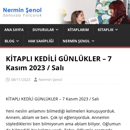
ANA SAYFA
DUYURULAR
KITAPLARIM
KITAPLIK
BLOG
HAK SAHIPLIĞI
NERMIN ŞENOL
KİTAPLI KEDİLİ GÜNLÜKLER – 7
Kasım 2023 / Salı
08/11/2023
Nermin Şenol
KİTAPLI KEDİLİ GÜNLÜKLER – 7 Kasım 2023 / Salı
Yeni neslin anlamını bilmediği kelimeleri konuşuyorduk.
Annem, ablam ve ben. Çok iyi eğleniyorduk. Annemin
söylediklerini ben bilmiyorum ama ablam biliyor. Oğlumun