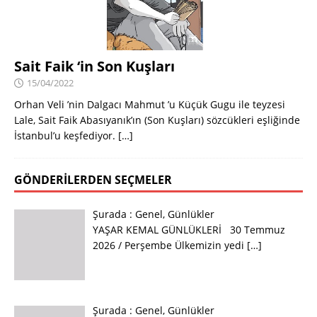
Sait Faik ‘in Son Kuşları
15/04/2022
Orhan Veli ’nin Dalgacı Mahmut ’u Küçük Gugu ile teyzesi
Lale, Sait Faik Abasıyanık’ın (Son Kuşları) sözcükleri eşliğinde
İstanbul’u keşfediyor.
[…]
GÖNDERILERDEN SEÇMELER
Şurada :
Genel
,
Günlükler
YAŞAR KEMAL GÜNLÜKLERİ 30 Temmuz
2026 / Perşembe Ülkemizin yedi
[…]
Şurada :
Genel
,
Günlükler