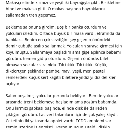
Makasçı elinde kırmızı ve yeşil iki bayrağıyla çıktı. Bisikletine
bindi ve makasa gitti. O makas başında bayraklarını
sallamadan tren geçemez.
Bekleme salonuna girdim. Boş bir banka oturdum ve
yolcuları izledim. Ortada büyük bir masa vardı, etrafında da
banklar… Benim en çok sevdiğim şey gişenin önündeki
demir çubuğa asılıp sallanmak. Yolcuların sıraya girmesi için
koyulmuştu. Sallanmaya başladım ama gişe açılınca babamı
gördüm, hemen gidip oturdum. Gişenin önünde, bilet
almayan yolcular sıra oldu. Tık tıktık. Tık tıktık. Küçük,
dikdörtgen şeklinde; pembe, mavi, yeşil, mor pastel
renklerdeki küçük sert kâğıtlı biletlere yıldız yıldız delikler
açılıyor.
Salon boşalmış, yolcular peronda bekliyor. Ben de yolcular
arasında treni beklemeye başladım ama gözüm babamda.
Onu kırmızı şapkası başında, elinde disk ile daireden
çıktığını gördüm. Lacivert takımların içinde çok yakışıklıydı.
Ceketinin iki yakasında apolet vardı. TCDD amblemi sarı
zemin üzerine işlenmişti. Peronun ucunu geldi, diskin