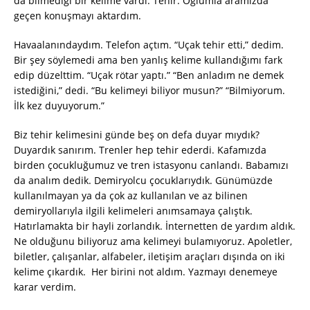
da bilmediği bir kelime vardı. Tehir. Oğlumla aramızda
geçen konuşmayı aktardım.
Havaalanındaydım. Telefon açtım. “Uçak tehir etti,” dedim.
Bir şey söylemedi ama ben yanlış kelime kullandığımı fark
edip düzelttim. “Uçak rötar yaptı.” “Ben anladım ne demek
istediğini,” dedi. “Bu kelimeyi biliyor musun?” “Bilmiyorum.
İlk kez duyuyorum.”
Biz tehir kelimesini günde beş on defa duyar mıydık?
Duyardık sanırım. Trenler hep tehir ederdi. Kafamızda
birden çocukluğumuz ve tren istasyonu canlandı. Babamızı
da analım dedik. Demiryolcu çocuklarıydık. Günümüzde
kullanılmayan ya da çok az kullanılan ve az bilinen
demiryollarıyla ilgili kelimeleri anımsamaya çalıştık.
Hatırlamakta bir hayli zorlandık. İnternetten de yardım aldık.
Ne olduğunu biliyoruz ama kelimeyi bulamıyoruz. Apoletler,
biletler, çalışanlar, alfabeler, iletişim araçları dışında on iki
kelime çıkardık. Her birini not aldım. Yazmayı denemeye
karar verdim.