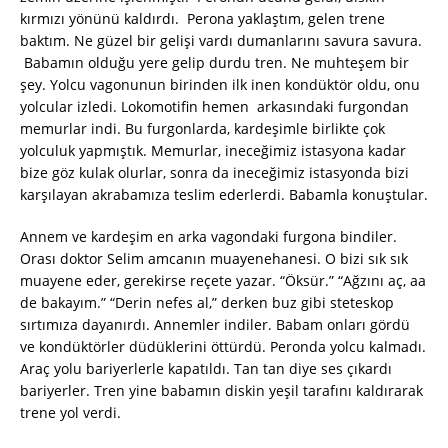
kırmızı yönünü kaldırdı. Perona yaklaştım, gelen trene
baktım. Ne güzel bir gelişi vardı dumanlarını savura savura.
Babamın olduğu yere gelip durdu tren. Ne muhteşem bir
şey. Yolcu vagonunun birinden ilk inen kondüktör oldu, onu
yolcular izledi. Lokomotifin hemen arkasındaki furgondan
memurlar indi. Bu furgonlarda, kardeşimle birlikte çok
yolculuk yapmıştık. Memurlar, ineceğimiz istasyona kadar
bize göz kulak olurlar, sonra da ineceğimiz istasyonda bizi
karşılayan akrabamıza teslim ederlerdi. Babamla konuştular.
Annem ve kardeşim en arka vagondaki furgona bindiler.
Orası doktor Selim amcanın muayenehanesi. O bizi sık sık
muayene eder, gerekirse reçete yazar. “Öksür.” “Ağzını aç, aa
de bakayım.” “Derin nefes al,” derken buz gibi steteskop
sırtımıza dayanırdı. Annemler indiler. Babam onları gördü
ve kondüktörler düdüklerini öttürdü. Peronda yolcu kalmadı.
Araç yolu bariyerlerle kapatıldı. Tan tan diye ses çıkardı
bariyerler. Tren yine babamın diskin yeşil tarafını kaldırarak
trene yol verdi.