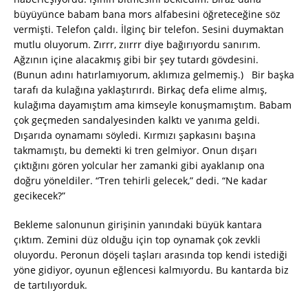
büyüyünce babam bana mors alfabesini öğreteceğine söz
vermişti. Telefon çaldı. İlginç bir telefon. Sesini duymaktan
mutlu oluyorum. Zırrr, zıırrr diye bağırıyordu sanırım.
Ağzının içine alacakmış gibi bir şey tutardı gövdesini.
(Bunun adını hatırlamıyorum, aklımıza gelmemiş.) Bir başka
tarafı da kulağına yaklaştırırdı. Birkaç defa elime almış,
kulağıma dayamıştım ama kimseyle konuşmamıştım. Babam
çok geçmeden sandalyesinden kalktı ve yanıma geldi.
Dışarıda oynamamı söyledi. Kırmızı şapkasını başına
takmamıştı, bu demekti ki tren gelmiyor. Onun dışarı
çıktığını gören yolcular her zamanki gibi ayaklanıp ona
doğru yöneldiler. “Tren tehirli gelecek,” dedi. “Ne kadar
gecikecek?”
Bekleme salonunun girişinin yanındaki büyük kantara
çıktım. Zemini düz olduğu için top oynamak çok zevkli
oluyordu. Peronun döşeli taşları arasında top kendi istediği
yöne gidiyor, oyunun eğlencesi kalmıyordu. Bu kantarda biz
de tartılıyorduk.