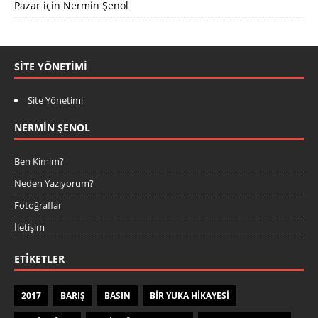
Pazar
için
Nermin Şenol
SITE YÖNETIMI
Site Yönetimi
NERMIN ŞENOL
Ben Kimim?
Neden Yazıyorum?
Fotoğraflar
İletişim
ETIKETLER
2017
BARIŞ
BASIN
BIR YUKA HIKAYESI