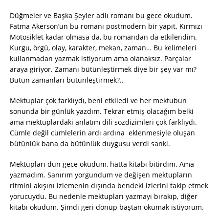
Düğmeler ve Başka Şeyler adlı romanı bu gece okudum.
Fatma Akerson’un bu romanı postmodern bir yapıt. Kırmızı
Motosiklet kadar olmasa da, bu romandan da etkilendim.
Kurgu, örgü, olay, karakter, mekan, zaman… Bu kelimeleri
kullanmadan yazmak istiyorum ama olanaksız. Parçalar
araya giriyor. Zamanı bütünleştirmek diye bir şey var mı?
Bütün zamanları bütünleştirmek?..
Mektuplar çok farklıydı, beni etkiledi ve her mektubun
sonunda bir günlük yazdım. Tekrar etmiş olacağım belki
ama mektuplardaki anlatım dili sözdizimleri çok farklıydı.
Cümle değil cümlelerin ardı ardına eklenmesiyle oluşan
bütünlük bana da bütünlük duygusu verdi sanki.
Mektupları dün gece okudum, hatta kitabı bitirdim. Ama
yazmadım. Sanırım yorgundum ve değişen mektupların
ritmini akışını izlemenin dışında bendeki izlerini takip etmek
yorucuydu. Bu nedenle mektupları yazmayı bırakıp, diğer
kitabı okudum. Şimdi geri dönüp baştan okumak istiyorum.