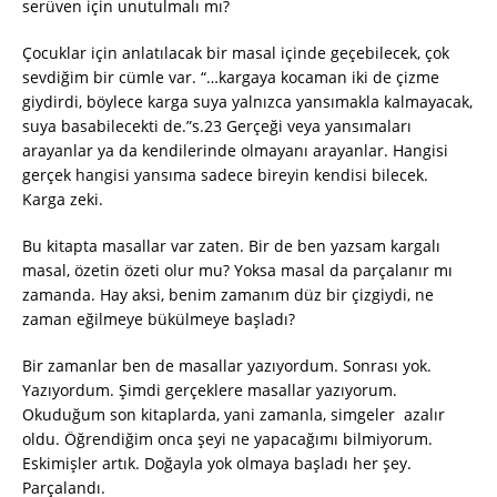
serüven için unutulmalı mı?
Çocuklar için anlatılacak bir masal içinde geçebilecek, çok
sevdiğim bir cümle var. “…kargaya kocaman iki de çizme
giydirdi, böylece karga suya yalnızca yansımakla kalmayacak,
suya basabilecekti de.”s.23 Gerçeği veya yansımaları
arayanlar ya da kendilerinde olmayanı arayanlar. Hangisi
gerçek hangisi yansıma sadece bireyin kendisi bilecek.
Karga zeki.
Bu kitapta masallar var zaten. Bir de ben yazsam kargalı
masal, özetin özeti olur mu? Yoksa masal da parçalanır mı
zamanda. Hay aksi, benim zamanım düz bir çizgiydi, ne
zaman eğilmeye bükülmeye başladı?
Bir zamanlar ben de masallar yazıyordum. Sonrası yok.
Yazıyordum. Şimdi gerçeklere masallar yazıyorum.
Okuduğum son kitaplarda, yani zamanla, simgeler azalır
oldu. Öğrendiğim onca şeyi ne yapacağımı bilmiyorum.
Eskimişler artık. Doğayla yok olmaya başladı her şey.
Parçalandı.