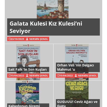
Galata Kulesi Kız Kulesi’ni
Seviyor
23/10/2025
NERMIN ŞENOL
Orhan Veli ’nin Dalgacı
Sait Faik ‘in Son Kuşları
Mahmut ’u
15/04/2022
NERMIN ŞENOL
15/04/2022
NERMIN ŞENOL
GUGUUU! Ceviz Ağacı ve
Kalsedonun Gizemi
Gugu