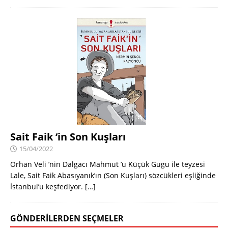
Sait Faik ‘in Son Kuşları
15/04/2022
Orhan Veli ’nin Dalgacı Mahmut ’u Küçük Gugu ile teyzesi
Lale, Sait Faik Abasıyanık’ın (Son Kuşları) sözcükleri eşliğinde
İstanbul’u keşfediyor.
[…]
GÖNDERILERDEN SEÇMELER