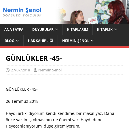
ANA SAYFA
DUYURULAR
KITAPLARIM
KITAPLIK
BLOG
HAK SAHIPLIĞI
NERMIN ŞENOL
GÜNLÜKLER -45-
27/07/2018
Nermin Şenol
GÜNLÜKLER -45-
26 Temmuz 2018
Haydi artık, diyorum kendi kendime, bir masal yaz. Daha
önce yazılmış olmasının ne önemi var. Haydi dene.
Heyecanlanıyorum, düşe giremiyorum.