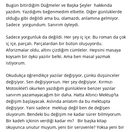
Bugün bitirdiğim Düğmeler ve Başka Şeyler hakkında
yazdım. Yazdığımı beğenmedim elbette. Diğer günlüklerde
olduğu gibi değildi ama bu, olamazdı, anlamına gelmiyor.
Sadece yorgundum. Sanırım öyleydi.
Sadece yorgunluk da değildi. Her şey iç içe. Bu roman da çok
iç içe, parçalı. Parçalardan bir bütün oluşuyordu.
Aforizmalar oldu, altını çizdiğim cümleler. Hepsini masaya
koysam bir öykü yazılır belki. Ama ben masal yazmak
istiyorum.
Okudukça öğrendikçe yazılar değişiyor, çünkü düşünceler
değişiyor. Sen değişiyorsun. Her şey değişiyor. Kırmızı
Motosiklet’i okurken yazdığım günlüklere benzer yazılar
sanırım yazamayacağım bir daha. Hatta Altıncı Mektup’ta
değişim başlayacak. Aslında anlatım da bu mektupta
değişiyor. Yani sadece mektup değil ben de değişen
oluyorum. Bendeki bu değişim ne kadar sürer bilmiyorum.
Bir kadeh içkinin verdiği kadar mı? Bir başka kitap
okuyunca unutur muyum, yeni bir serüvenle? Yoksa yeni bir