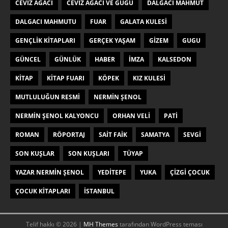
CEVIZ AĞACI
CEVIZ AĞACI VE GUGU
DALGACI MAHMUT
DALGACI MAHMUTU
FUAR
GALATA KULESI
GENÇLIK KITAPLARI
GERÇEK YAŞAM
GIZEM
GUGU
GÜNCEL
GÜNLÜK
HABER
IMZA
KALSEDON
KITAP
KITAP FUARI
KÖPEK
KIZ KULESI
MUTLULUĞUN RESMI
NERMIN ŞENOL
NERMIN ŞENOL KALYONCU
ORHAN VELI
PATI
ROMAN
RÖPORTAJ
SAIT FAIK
SAMATYA
SEVGI
SON KUŞLAR
SON KUŞLARI
TÜYAP
YAZAR NERMIN ŞENOL
YEDITEPE
YUKA
ÇIZGI ÇOCUK
ÇOCUK KITAPLARI
İSTANBUL
Telif hakkı © 2026 |
MH Themes
tarafından WordPress teması