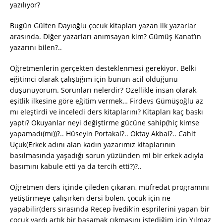
yazılıyor?
Bugün Gülten Dayıoğlu çocuk kitapları yazan ilk yazarlar
arasında. Diğer yazarları anımsayan kim? Gümüş Kanat’ın
yazarını bilen?..
Öğretmenlerin gerçekten desteklenmesi gerekiyor. Belki
eğitimci olarak çalıştığım için bunun acil olduğunu
düşünüyorum. Sorunları nelerdir? Özellikle insan olarak,
eşitlik ilkesine göre eğitim vermek… Firdevs Gümüşoğlu az
mı eleştirdi ve inceledi ders kitaplarını? Kitapları kaç baskı
yaptı? Okuyanlar neyi değiştirme gücüne sahip(hiç kimse
yapamadı(mı))?.. Hüseyin Portakal?.. Oktay Akbal?.. Cahit
Uçuk(Erkek adını alan kadın yazarımız kitaplarının
basılmasında yaşadığı sorun yüzünden mi bir erkek adıyla
basımını kabule etti ya da tercih etti?)?..
Öğretmen ders içinde çileden çıkaran, müfredat programını
yetiştirmeye çalışırken dersi bölen, çocuk için ne
yapabilir(ders sırasında Recep İvedik’in esprilerini yapan bir
çocuk vardı artık bir basamak çıkmasını istediğim için Yılmaz