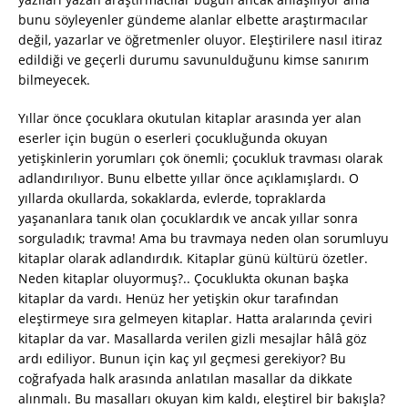
bunu söyleyenler gündeme alanlar elbette araştırmacılar
değil, yazarlar ve öğretmenler oluyor. Eleştirilere nasıl itiraz
edildiği ve geçerli durumu savunulduğunu kimse sanırım
bilmeyecek.
Yıllar önce çocuklara okutulan kitaplar arasında yer alan
eserler için bugün o eserleri çocukluğunda okuyan
yetişkinlerin yorumları çok önemli; çocukluk travması olarak
adlandırılıyor. Bunu elbette yıllar önce açıklamışlardı. O
yıllarda okullarda, sokaklarda, evlerde, topraklarda
yaşananlara tanık olan çocuklardık ve ancak yıllar sonra
sorguladık; travma! Ama bu travmaya neden olan sorumluyu
kitaplar olarak adlandırdık. Kitaplar günü kültürü özetler.
Neden kitaplar oluyormuş?.. Çocuklukta okunan başka
kitaplar da vardı. Henüz her yetişkin okur tarafından
eleştirmeye sıra gelmeyen kitaplar. Hatta aralarında çeviri
kitaplar da var. Masallarda verilen gizli mesajlar hâlâ göz
ardı ediliyor. Bunun için kaç yıl geçmesi gerekiyor? Bu
coğrafyada halk arasında anlatılan masallar da dikkate
alınmalı. Bu masalları okuyan kim kaldı, eleştirel bir bakışla?