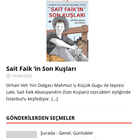
Sait Faik ‘in Son Kuşları
15/04/2022
Orhan Veli ’nin Dalgacı Mahmut ’u Küçük Gugu ile teyzesi
Lale, Sait Faik Abasıyanık’ın (Son Kuşları) sözcükleri eşliğinde
İstanbul’u keşfediyor.
[…]
GÖNDERILERDEN SEÇMELER
Şurada :
Genel
,
Günlükler