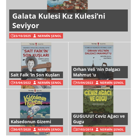
Galata Kulesi Kız Kulesi’ni
Seviyor
23/10/2025
NERMIN ŞENOL
Orhan Veli ’nin Dalgacı
Sait Faik ‘in Son Kuşları
Mahmut ’u
15/04/2022
NERMIN ŞENOL
15/04/2022
NERMIN ŞENOL
GUGUUU! Ceviz Ağacı ve
Kalsedonun Gizemi
Gugu
30/07/2020
NERMIN ŞENOL
27/03/2018
NERMIN ŞENOL