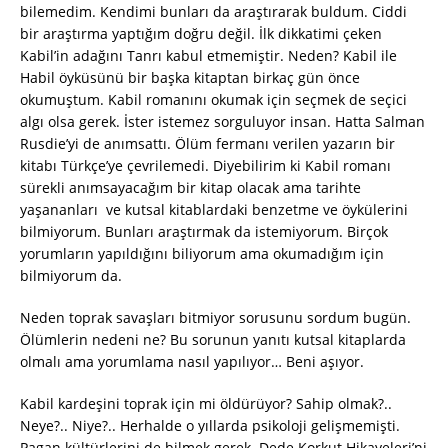
bilemedim. Kendimi bunları da araştırarak buldum. Ciddi
bir araştırma yaptığım doğru değil. İlk dikkatimi çeken
Kabil’in adağını Tanrı kabul etmemiştir. Neden? Kabil ile
Habil öyküsünü bir başka kitaptan birkaç gün önce
okumuştum. Kabil romanını okumak için seçmek de seçici
algı olsa gerek. İster istemez sorguluyor insan. Hatta Salman
Rusdie’yi de anımsattı. Ölüm fermanı verilen yazarın bir
kitabı Türkçe’ye çevrilemedi. Diyebilirim ki Kabil romanı
sürekli anımsayacağım bir kitap olacak ama tarihte
yaşananları ve kutsal kitablardaki benzetme ve öykülerini
bilmiyorum. Bunları araştırmak da istemiyorum. Birçok
yorumların yapıldığını biliyorum ama okumadığım için
bilmiyorum da.
Neden toprak savaşları bitmiyor sorusunu sordum bugün.
Ölümlerin nedeni ne? Bu sorunun yanıtı kutsal kitaplarda
olmalı ama yorumlama nasıl yapılıyor… Beni aşıyor.
Kabil kardeşini toprak için mi öldürüyor? Sahip olmak?..
Neye?.. Niye?.. Herhalde o yıllarda psikoloji gelişmemişti.
Pagan kültürlerini de bilmek gerek. Dede Korkut Hikayeleri’ni