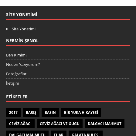
SITE YÖNETIMI
Site Yönetimi
NERMIN ŞENOL
Ben Kimim?
Neden Yazıyorum?
Fotoğraflar
İletişim
ETIKETLER
2017
BARIŞ
BASIN
BIR YUKA HIKAYESI
CEVIZ AĞACI
CEVIZ AĞACI VE GUGU
DALGACI MAHMUT
DALGACI MAHMUTU
FUAR
GALATA KULESI