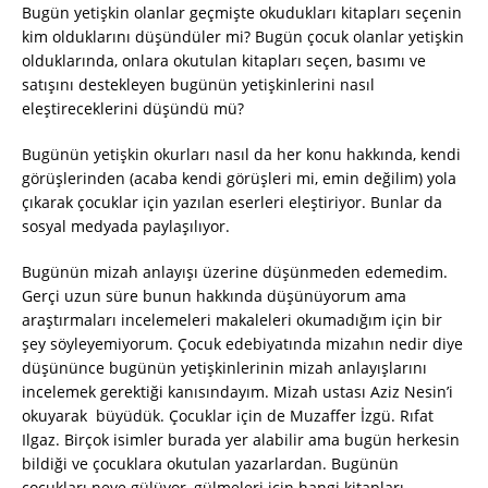
Bugün yetişkin olanlar geçmişte okudukları kitapları seçenin
kim olduklarını düşündüler mi? Bugün çocuk olanlar yetişkin
olduklarında, onlara okutulan kitapları seçen, basımı ve
satışını destekleyen bugünün yetişkinlerini nasıl
eleştireceklerini düşündü mü?
Bugünün yetişkin okurları nasıl da her konu hakkında, kendi
görüşlerinden (acaba kendi görüşleri mi, emin değilim) yola
çıkarak çocuklar için yazılan eserleri eleştiriyor. Bunlar da
sosyal medyada paylaşılıyor.
Bugünün mizah anlayışı üzerine düşünmeden edemedim.
Gerçi uzun süre bunun hakkında düşünüyorum ama
araştırmaları incelemeleri makaleleri okumadığım için bir
şey söyleyemiyorum. Çocuk edebiyatında mizahın nedir diye
düşününce bugünün yetişkinlerinin mizah anlayışlarını
incelemek gerektiği kanısındayım. Mizah ustası Aziz Nesin’i
okuyarak büyüdük. Çocuklar için de Muzaffer İzgü. Rıfat
Ilgaz. Birçok isimler burada yer alabilir ama bugün herkesin
bildiği ve çocuklara okutulan yazarlardan. Bugünün
çocukları neye gülüyor, gülmeleri için hangi kitapları