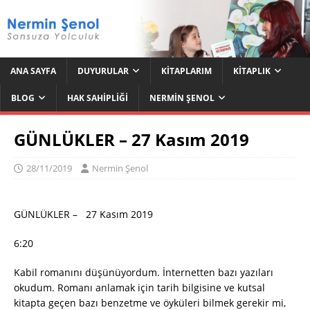
ANA SAYFA
DUYURULAR
KITAPLARIM
KITAPLIK
BLOG
HAK SAHIPLIĞI
NERMIN ŞENOL
GÜNLÜKLER – 27 Kasım 2019
28/11/2019
Nermin Şenol
GÜNLÜKLER – 27 Kasım 2019
6:20
Kabil romanını düşünüyordum. İnternetten bazı yazıları
okudum. Romanı anlamak için tarih bilgisine ve kutsal
kitapta geçen bazı benzetme ve öyküleri bilmek gerekir mi,