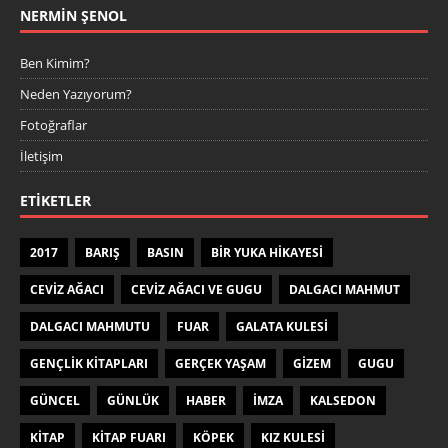
NERMIN ŞENOL
Ben Kimim?
Neden Yazıyorum?
Fotoğraflar
İletişim
ETIKETLER
2017
BARIŞ
BASIN
BIR YUKA HIKAYESI
CEVIZ AĞACI
CEVIZ AĞACI VE GUGU
DALGACI MAHMUT
DALGACI MAHMUTU
FUAR
GALATA KULESI
GENÇLIK KITAPLARI
GERÇEK YAŞAM
GIZEM
GUGU
GÜNCEL
GÜNLÜK
HABER
IMZA
KALSEDON
KITAP
KITAP FUARI
KÖPEK
KIZ KULESI