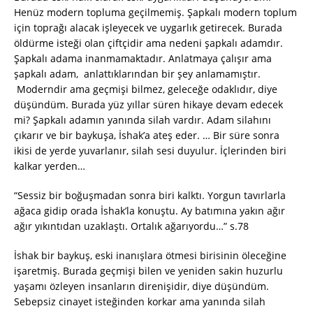
Henüz modern topluma geçilmemiş. Şapkalı modern toplum
için toprağı alacak işleyecek ve uygarlık getirecek. Burada
öldürme isteği olan çiftçidir ama nedeni şapkalı adamdır.
Şapkalı adama inanmamaktadır. Anlatmaya çalışır ama
şapkalı adam, anlattıklarından bir şey anlamamıştır.
Moderndir ama geçmişi bilmez, geleceğe odaklıdır, diye
düşündüm. Burada yüz yıllar süren hikaye devam edecek
mi? Şapkalı adamın yanında silah vardır. Adam silahını
çıkarır ve bir baykuşa, İshak’a ateş eder. … Bir süre sonra
ikisi de yerde yuvarlanır, silah sesi duyulur. İçlerinden biri
kalkar yerden…
“Sessiz bir boğuşmadan sonra biri kalktı. Yorgun tavırlarla
ağaca gidip orada İshak’la konuştu. Ay batımına yakın ağır
ağır yıkıntıdan uzaklaştı. Ortalık ağarıyordu…” s.78
İshak bir baykuş, eski inanışlara ötmesi birisinin öleceğine
işaretmiş. Burada geçmişi bilen ve yeniden sakin huzurlu
yaşamı özleyen insanların direnişidir, diye düşündüm.
Sebepsiz cinayet isteğinden korkar ama yanında silah