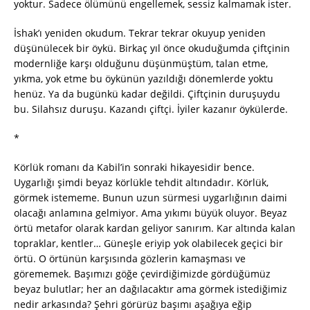
yoktur. Sadece ölümünü engellemek, sessiz kalmamak ister.
İshak’ı yeniden okudum. Tekrar tekrar okuyup yeniden
düşünülecek bir öykü. Birkaç yıl önce okuduğumda çiftçinin
modernliğe karşı olduğunu düşünmüştüm, talan etme,
yıkma, yok etme bu öykünün yazıldığı dönemlerde yoktu
henüz. Ya da bugünkü kadar değildi. Çiftçinin duruşuydu
bu. Silahsız duruşu. Kazandı çiftçi. İyiler kazanır öykülerde.
*
Körlük romanı da Kabil’in sonraki hikayesidir bence.
Uygarlığı şimdi beyaz körlükle tehdit altındadır. Körlük,
görmek istememe. Bunun uzun sürmesi uygarlığının daimi
olacağı anlamına gelmiyor. Ama yıkımı büyük oluyor. Beyaz
örtü metafor olarak kardan geliyor sanırım. Kar altında kalan
topraklar, kentler… Güneşle eriyip yok olabilecek geçici bir
örtü. O örtünün karşısında gözlerin kamaşması ve
görememek. Başımızı göğe çevirdiğimizde gördüğümüz
beyaz bulutlar; her an dağılacaktır ama görmek istediğimiz
nedir arkasında? Şehri görürüz başımı aşağıya eğip