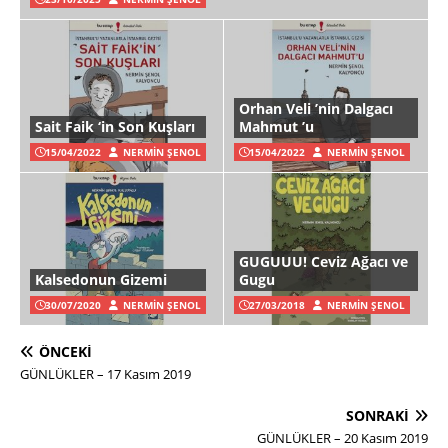
Orhan Veli ’nin Dalgacı
Sait Faik ‘in Son Kuşları
Mahmut ’u
15/04/2022
NERMIN ŞENOL
15/04/2022
NERMIN ŞENOL
GUGUUU! Ceviz Ağacı ve
Kalsedonun Gizemi
Gugu
30/07/2020
NERMIN ŞENOL
27/03/2018
NERMIN ŞENOL
ÖNCEKI
GÜNLÜKLER – 17 Kasım 2019
SONRAKI
GÜNLÜKLER – 20 Kasım 2019