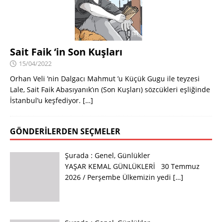
Sait Faik ‘in Son Kuşları
15/04/2022
Orhan Veli ’nin Dalgacı Mahmut ’u Küçük Gugu ile teyzesi
Lale, Sait Faik Abasıyanık’ın (Son Kuşları) sözcükleri eşliğinde
İstanbul’u keşfediyor.
[…]
GÖNDERILERDEN SEÇMELER
Şurada :
Genel
,
Günlükler
YAŞAR KEMAL GÜNLÜKLERİ 30 Temmuz
2026 / Perşembe Ülkemizin yedi
[…]