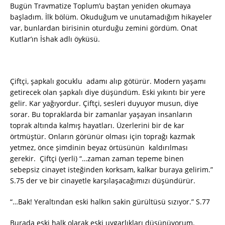
Bugün Travmatize Toplum’u baştan yeniden okumaya
başladım. İlk bölüm. Okuduğum ve unutamadığım hikayeler
var, bunlardan birisinin oturduğu zemini gördüm. Onat
Kutlar’ın İshak adlı öyküsü.
Çiftçi, şapkalı gocuklu adamı alıp götürür. Modern yaşamı
getirecek olan şapkalı diye düşündüm. Eski yıkıntı bir yere
gelir. Kar yağıyordur. Çiftçi, sesleri duyuyor musun, diye
sorar. Bu topraklarda bir zamanlar yaşayan insanların
toprak altında kalmış hayatları. Üzerlerini bir de kar
örtmüştür. Onların görünür olması için toprağı kazmak
yetmez, önce şimdinin beyaz örtüsünün kaldırılması
gerekir. Çiftçi (yerli) “…zaman zaman tepeme binen
sebepsiz cinayet isteğinden korksam, kalkar buraya gelirim.”
S.75 der ve bir cinayetle karşılaşacağımızı düşündürür.
“…Bak! Yeraltından eski halkın sakin gürültüsü sızıyor.” S.77
Burada eski halk olarak eski uygarlıkları düşünüyorum.