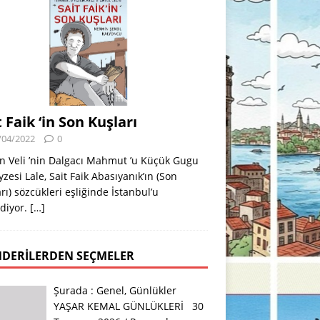
t Faik ‘in Son Kuşları
/04/2022
0
n Veli ’nin Dalgacı Mahmut ’u Küçük Gugu
eyzesi Lale, Sait Faik Abasıyanık’ın (Son
rı) sözcükleri eşliğinde İstanbul’u
diyor.
[…]
DERILERDEN SEÇMELER
Şurada :
Genel
,
Günlükler
YAŞAR KEMAL GÜNLÜKLERİ 30