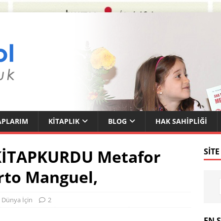
APLARIM
KITAPLIK
BLOG
HAK SAHIPLIĞI
KİTAPKURDU Metafor
SITE
rto Manguel,
 Dünya İçin
2
EN 