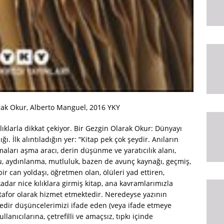
k Okur, Alberto Manguel, 2016 YKY
klarla dikkat çekiyor. Bir Gezgin Olarak Okur: Dünyayı
 İlk alıntıladığın yer: “Kitap pek çok şeydir. Anıların
ları aşma aracı, derin düşünme ve yaratıcılık alanı,
, aydınlanma, mutluluk, bazen de avunç kaynağı, geçmiş,
ir can yoldaşı, öğretmen olan, ölüleri yad ettiren,
kadar nice kılıklara girmiş kitap, ana kavramlarımızla
afor olarak hizmet etmektedir. Neredeyse yazının
redir düşüncelerimizi ifade eden (veya ifade etmeye
llanıcılarına, çetrefilli ve amaçsız, tıpkı içinde