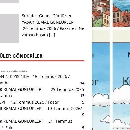
Şurada :
Genel
,
Günlükler
YAŞAR KEMAL GÜNLÜKLERİ
20 Temmuz 2026 / Pazartesi Ne
zaman başım
[…]
ÜLER GÖNDERILER
en çok ziyaret edilen gönderiler:
NIN KIYISINDA 15 Temmuz 2026 /
amba
14
R KEMAL GÜNLÜKLERİ 29 Temmuz 2026
rşamba
13
 EVİ 12 Temmuz 2026 / Pazar
9
R KEMAL GÜNLÜKLERİ 19 Temmuz 2026/
r
9
AR KEMAL GÜNLÜKLERİ 21 Temmuz
/ Salı
9