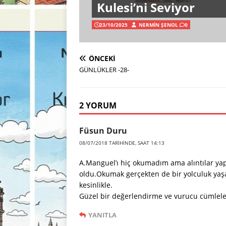
Kulesi’ni Seviyor
23/10/2025
NERMIN ŞENOL
0
ÖNCEKI
GÜNLÜKLER -28-
2 YORUM
Füsun Duru
08/07/2018 TARIHINDE, SAAT 14:13
A.Manguel’ı hiç okumadım ama alıntılar ya
oldu.Okumak gerçekten de bir yolculuk yaşam
kesinlikle.
Güzel bir değerlendirme ve vurucu cümlel
YANITLA