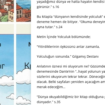
yaşadığımız dünya ve hatta hayatın kendisi
görünür.” s.16
Bu kitapla “dünyanın kendisinde yolculuk” 
deneme hemen de bitiyor. “Okuma deneyimiy
ayna tutar.” s.24
Metin İçinde Yolculuk bölümünde;
“Yitirdiklerinin öyküsünü anlar zamanla,
Yolculuğun sonunda.” Gılgamış Destanı
Anlatının öznesi mi oluyorum ne? Gözümde c
denemesinde Dante’nin “..hayat yolunun ya
sözlerini okuyorum tekrar tekrar. Döneceğim
olacak. Belki sayfaları yeniden açacağım a
merak edeceğim…
“Dünya okuyabildiğimiz bir kitap olduğuna g
dünyadır.” s.35