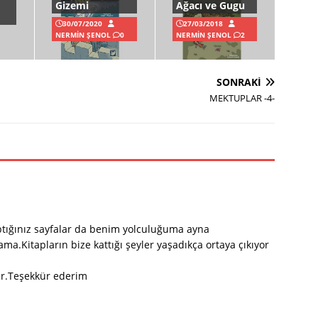
Gizemi
Ağacı ve Gugu
30/07/2020
27/03/2018
NERMIN ŞENOL
0
NERMIN ŞENOL
2
SONRAKI
MEKTUPLAR -4-
ptığınız sayfalar da benim yolculuğuma ayna
a.Kitapların bize kattığı şeyler yaşadıkça ortaya çıkıyor
er.Teşekkür ederim