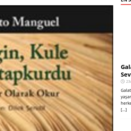
Gal
Sev
23
Galat
yaşar
herke
[…]