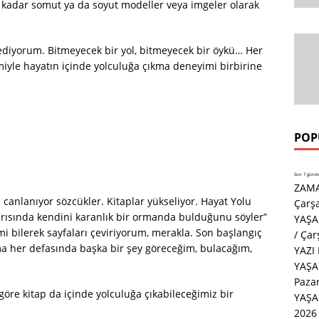
 kadar somut ya da soyut modeller veya imgeler olarak
ediyorum. Bitmeyecek bir yol, bitmeyecek bir öykü… Her
le hayatın içinde yolculuğa çıkma deneyimi birbirine
POP
Son 7 günde 
ZAMA
anlanıyor sözcükler. Kitaplar yükseliyor. Hayat Yolu
Çarş
rısında kendini karanlık bir ormanda bulduğunu söyler”
YAŞA
i bilerek sayfaları çeviriyorum, merakla. Son başlangıç
/ Ça
ma her defasında başka bir şey göreceğim, bulacağım,
YAZI
YAŞA
Paza
öre kitap da içinde yolculuğa çıkabileceğimiz bir
YAŞ
2026 