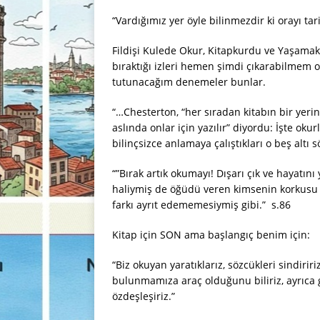
“Vardığımız yer öyle bilinmezdir ki orayı tar
Fildişi Kulede Okur, Kitapkurdu ve Yaşamak
bıraktığı izleri hemen şimdi çıkarabilmem 
tutunacağım denemeler bunlar.
“…Chesterton, “her sıradan kitabın bir yerin
aslında onlar için yazılır” diyordu: İşte okur
bilinçsizce anlamaya çalıştıkları o beş altı s
“”Bırak artık okumayı! Dışarı çık ve hayatın
haliymiş de öğüdü veren kimsenin korkusu 
farkı ayrıt edememesiymiş gibi.” s.86
Kitap için SON ama başlangıç benim için:
“Biz okuyan yaratıklarız, sözcükleri sindiri
bulunmamıza araç olduğunu biliriz, ayrıca ge
özdeşleşiriz.”