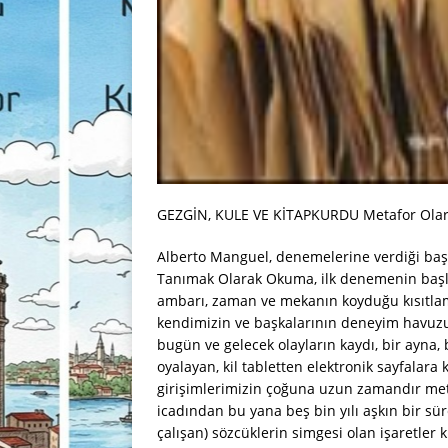
GEZGİN, KULE VE KİTAPKURDU Metafor Olara
Alberto Manguel, denemelerine verdiği başlı
Tanımak Olarak Okuma, ilk denemenin başlığı.
ambarı, zaman ve mekanın koyduğu kısıtlama
kendimizin ve başkalarının deneyim havuzu
bugün ve gelecek olayların kaydı, bir ayna, b
oyalayan, kil tabletten elektronik sayfalara 
girişimlerimizin çoğuna uzun zamandır met
icadından bu yana beş bin yılı aşkın bir sü
çalışan) sözcüklerin simgesi olan işaretler ku