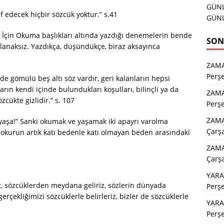
GÜNL
if edecek hiçbir sözcük yoktur.” s.41
GÜNL
 İçin Okuma başlıkları altında yazdığı denemelerin bende
SON
olanaksız. Yazdıkça, düşündükçe, biraz aksayınca
ZAM
Perş
de gömülü beş altı söz vardır, geri kalanların hepsi
ların kendi içinde bulundukları koşulları, bilinçli ya da
ZAM
özcükte gizlidir.” s. 107
Perş
ZAMA
ı yaşa!” Sanki okumak ve yaşamak iki apayrı varolma
Çarş
okurun artık katı bedenle katı olmayan beden arasındaki
ZAMA
Çarş
YARA
riz, sözcüklerden meydana geliriz, sözlerin dünyada
Perş
rçekliğimizi sözcüklerle belirleriz, bizler de sözcüklerle
YARA
Perş