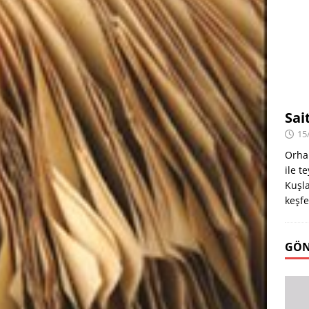
Sai
15
Orha
ile t
Kuşla
keşfe
GÖN