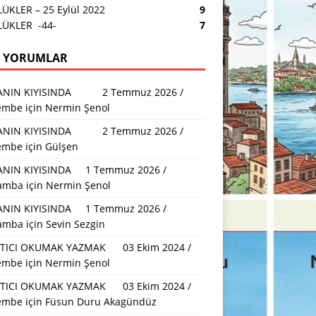
ÜKLER – 25 Eylül 2022
9
ÜKLER -44-
7
 YORUMLAR
ANIN KIYISINDA 2 Temmuz 2026 /
embe
için
Nermin Şenol
ANIN KIYISINDA 2 Temmuz 2026 /
embe
için
Gülşen
NIN KIYISINDA 1 Temmuz 2026 /
amba
için
Nermin Şenol
NIN KIYISINDA 1 Temmuz 2026 /
amba
için
Sevin Sezgin
TICI OKUMAK YAZMAK 03 Ekim 2024 /
embe
için
Nermin Şenol
TICI OKUMAK YAZMAK 03 Ekim 2024 /
embe
için
Füsun Duru Akagündüz