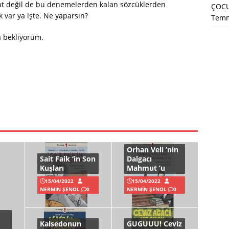
ent değil de bu denemelerden kalan sözcüklerden
ÇOCU
k var ya işte. Ne yaparsın?
Temm
a bekliyorum.
Orhan Veli ’nin
Sait Faik ‘in Son
Dalgacı
Kuşları
Mahmut ’u
15/04/2022
15/04/2022
NERMIN ŞENOL
0
NERMIN ŞENOL
0
Kalsedonun
GUGUUU! Ceviz