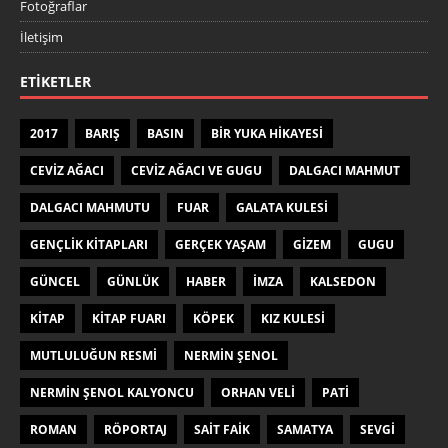
Fotoğraflar
İletişim
ETIKETLER
2017
BARIŞ
BASIN
BIR YUKA HIKAYESI
CEVIZ AĞACI
CEVIZ AĞACI VE GUGU
DALGACI MAHMUT
DALGACI MAHMUTU
FUAR
GALATA KULESI
GENÇLIK KITAPLARI
GERÇEK YAŞAM
GIZEM
GUGU
GÜNCEL
GÜNLÜK
HABER
IMZA
KALSEDON
KITAP
KITAP FUARI
KÖPEK
KIZ KULESI
MUTLULUĞUN RESMI
NERMIN ŞENOL
NERMIN ŞENOL KALYONCU
ORHAN VELI
PATI
ROMAN
RÖPORTAJ
SAIT FAIK
SAMATYA
SEVGI