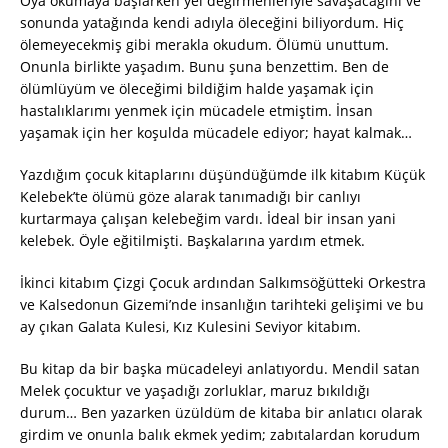
Oya okumaya başlarken yel değirmenleriyle savaşacağını ve
sonunda yatağında kendi adıyla öleceğini biliyordum. Hiç
ölemeyecekmiş gibi merakla okudum. Ölümü unuttum.
Onunla birlikte yaşadım. Bunu şuna benzettim. Ben de
ölümlüyüm ve öleceğimi bildiğim halde yaşamak için
hastalıklarımı yenmek için mücadele etmiştim. İnsan
yaşamak için her koşulda mücadele ediyor; hayat kalmak…
Yazdığım çocuk kitaplarını düşündüğümde ilk kitabım Küçük
Kelebek’te ölümü göze alarak tanımadığı bir canlıyı
kurtarmaya çalışan kelebeğim vardı. İdeal bir insan yani
kelebek. Öyle eğitilmişti. Başkalarına yardım etmek.
İkinci kitabım Çizgi Çocuk ardından Salkımsöğütteki Orkestra
ve Kalsedonun Gizemi’nde insanlığın tarihteki gelişimi ve bu
ay çıkan Galata Kulesi, Kız Kulesini Seviyor kitabım.
Bu kitap da bir başka mücadeleyi anlatıyordu. Mendil satan
Melek çocuktur ve yaşadığı zorluklar, maruz bıkıldığı
durum… Ben yazarken üzüldüm de kitaba bir anlatıcı olarak
girdim ve onunla balık ekmek yedim; zabıtalardan korudum