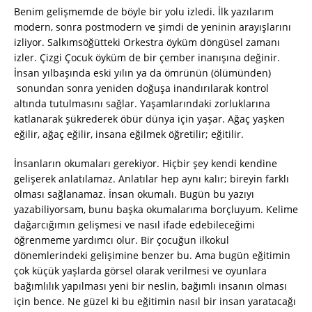
Benim gelişmemde de böyle bir yolu izledi. İlk yazılarım
modern, sonra postmodern ve şimdi de yeninin arayışlarını
izliyor. Salkımsöğütteki Orkestra öyküm döngüsel zamanı
izler. Çizgi Çocuk öyküm de bir çember inanışına değinir.
İnsan yılbaşında eski yılın ya da ömrünün (ölümünden)
sonundan sonra yeniden doğuşa inandırılarak kontrol
altında tutulmasını sağlar. Yaşamlarındaki zorluklarına
katlanarak şükrederek öbür dünya için yaşar. Ağaç yaşken
eğilir, ağaç eğilir, insana eğilmek öğretilir; eğitilir.
İnsanların okumaları gerekiyor. Hiçbir şey kendi kendine
gelişerek anlatılamaz. Anlatılar hep aynı kalır; bireyin farklı
olması sağlanamaz. İnsan okumalı. Bugün bu yazıyı
yazabiliyorsam, bunu başka okumalarıma borçluyum. Kelime
dağarcığımın gelişmesi ve nasıl ifade edebileceğimi
öğrenmeme yardımcı olur. Bir çocuğun ilkokul
dönemlerindeki gelişimine benzer bu. Ama bugün eğitimin
çok küçük yaşlarda görsel olarak verilmesi ve oyunlara
bağımlılık yapılması yeni bir neslin, bağımlı insanın olması
için bence. Ne güzel ki bu eğitimin nasıl bir insan yaratacağı