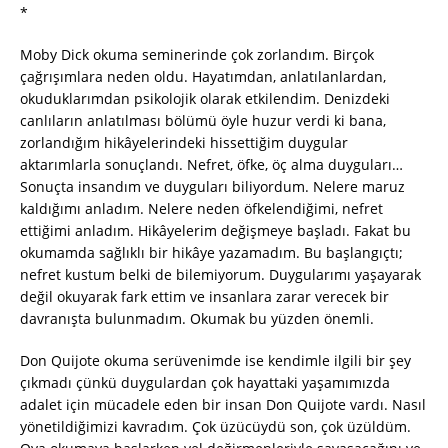
*
Moby Dick okuma seminerinde çok zorlandım. Birçok
çağrışımlara neden oldu. Hayatımdan, anlatılanlardan,
okuduklarımdan psikolojik olarak etkilendim. Denizdeki
canlıların anlatılması bölümü öyle huzur verdi ki bana,
zorlandığım hikâyelerindeki hissettiğim duygular
aktarımlarla sonuçlandı. Nefret, öfke, öç alma duyguları…
Sonuçta insandım ve duyguları biliyordum. Nelere maruz
kaldığımı anladım. Nelere neden öfkelendiğimi, nefret
ettiğimi anladım. Hikâyelerim değişmeye başladı. Fakat bu
okumamda sağlıklı bir hikâye yazamadım. Bu başlangıçtı;
nefret kustum belki de bilemiyorum. Duygularımı yaşayarak
değil okuyarak fark ettim ve insanlara zarar verecek bir
davranışta bulunmadım. Okumak bu yüzden önemli.
Don Quijote okuma serüvenimde ise kendimle ilgili bir şey
çıkmadı çünkü duygulardan çok hayattaki yaşamımızda
adalet için mücadele eden bir insan Don Quijote vardı. Nasıl
yönetildiğimizi kavradım. Çok üzücüydü son, çok üzüldüm.