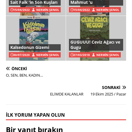
Sait Faik ‘in Son Kuşları
Mahmut ’u
15/04/2022
NERMIN ŞENOL
15/04/2022
NERMIN ŞENOL
GUGUUU! Ceviz Ağacı ve
Kalsedonun Gizemi
Gugu
30/07/2020
NERMIN ŞENOL
27/03/2018
NERMIN ŞENOL
ÖNCEKI
O, SEN, BEN, KADIN…
SONRAKI
ELİMDE KALANLAR 19 Ekim 2025 / Pazar
İLK YORUM YAPAN OLUN
Bir yanıt bırakın