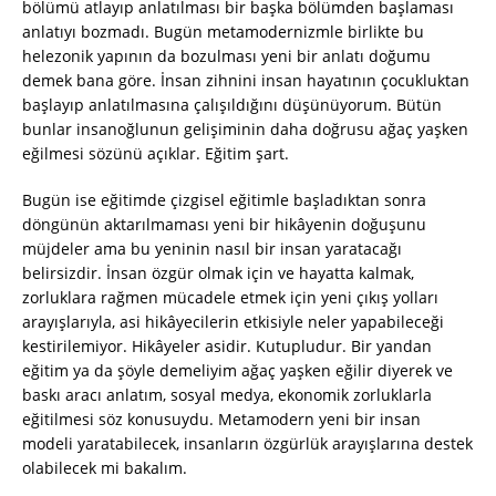
bölümü atlayıp anlatılması bir başka bölümden başlaması
anlatıyı bozmadı. Bugün metamodernizmle birlikte bu
helezonik yapının da bozulması yeni bir anlatı doğumu
demek bana göre. İnsan zihnini insan hayatının çocukluktan
başlayıp anlatılmasına çalışıldığını düşünüyorum. Bütün
bunlar insanoğlunun gelişiminin daha doğrusu ağaç yaşken
eğilmesi sözünü açıklar. Eğitim şart.
Bugün ise eğitimde çizgisel eğitimle başladıktan sonra
döngünün aktarılmaması yeni bir hikâyenin doğuşunu
müjdeler ama bu yeninin nasıl bir insan yaratacağı
belirsizdir. İnsan özgür olmak için ve hayatta kalmak,
zorluklara rağmen mücadele etmek için yeni çıkış yolları
arayışlarıyla, asi hikâyecilerin etkisiyle neler yapabileceği
kestirilemiyor. Hikâyeler asidir. Kutupludur. Bir yandan
eğitim ya da şöyle demeliyim ağaç yaşken eğilir diyerek ve
baskı aracı anlatım, sosyal medya, ekonomik zorluklarla
eğitilmesi söz konusuydu. Metamodern yeni bir insan
modeli yaratabilecek, insanların özgürlük arayışlarına destek
olabilecek mi bakalım.