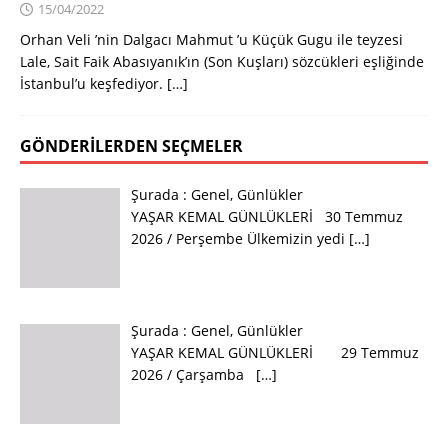
15/04/2022
Orhan Veli ’nin Dalgacı Mahmut ’u Küçük Gugu ile teyzesi
Lale, Sait Faik Abasıyanık’ın (Son Kuşları) sözcükleri eşliğinde
İstanbul’u keşfediyor.
[…]
GÖNDERILERDEN SEÇMELER
Şurada :
Genel
,
Günlükler
YAŞAR KEMAL GÜNLÜKLERİ 30 Temmuz
2026 / Perşembe Ülkemizin yedi
[…]
Şurada :
Genel
,
Günlükler
YAŞAR KEMAL GÜNLÜKLERİ 29 Temmuz
2026 / Çarşamba
[…]