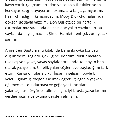
kaygı vardı. Çağrışımlarından ve psikolojik etkilerinden
korkuyor kaygı duyuyorum; okumalara başlayamıyorum;
hazır olmadığım kanısındayım. Moby Dick okumalarında
doksan üç sayfa yazdım. Don Quijote’de on haftalık
okumalarımız sırasında da seksene yakın yazdım. Bunu
sayfamda paylaşmadım. Şimdi Hamlet beni çok zorlayacak
sanırım.
Anne Ben Düştüm mü kitabı da bana iki öykü konusu
düşünmemi sağladı. Çok ilginç. Kendimi düşünmekten
uzaklaşıyor, yavaş yavaş sayfalar arasında kalmayan ben
olarak yazıyorum. Üstelik yalan söylemeye başladığımı fark
ettim. Kurgu ön plana çıktı. İnsanın gelişimi böyle bir
yolculuğuymuş meğer. Okumak öğretilir; ağacın yaşken
eğilmemesi, dik durması ve göğe yani Tanrılara
yakınlaşması, özgür olabilmesi için. İyi ki usta yazarlarımın
verdiği yazma ve okuma dersleri almışım.