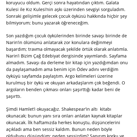
koruyucu oldum. Gerçi sonra hayatından çıktım. Galata
Kulesi ile Kız Kulesi’nin aşkı üzerinden sevgiyi sorguladım.
Sonraki gelişimle gelecek çocuk öyküsü hakkında hiçbir şey
bilmiyorum; bunu yazarak öğreneceğim.
Son yazdığım çocuk öykülerinden birinde savaşı birinde de
Narin’in ölümünü anlatarak zor konulara değinmeyi
başardım; travma olmayacak şekilde örtük olarak anlatımla.
Narin’i Bizim Çağ Edebiyat dergisinde yayımlandı. Sayfama
almadım. Savaşı da derleme bir kitap için yazdığımdan onu
da paylaşamadım ama benim için Ödev adını verdiğim
öyküyü sayfamda paylaştım. Argo kelimeleri üzerine
kurulmuş bir öykü ve okuyan arkadaşlarım çok beğendi. O
argoların benden çıkması onları şaşırttığı kadar beni de
şaşırttı.
Şimdi Hamlet’i okuyacağız. Shakespear’in altı kitabı
okunacak; bunun yanı sıra onları anlatan kaynak kitaplar
okunacak. İlk haftamızda herkes konuştu, düşüncelerini
açıkladı ama ben sessiz kaldım. Bunun neden böyle
olduğunu düşündüm; neden sessizdim? Sanırım korku ve