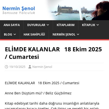
ANA SAYFA
DUYURULAR
KITAPLARIM
KITAPLIK
BLOG
HAK SAHIPLIĞI
NERMIN ŞENOL
ELİMDE KALANLAR 18 Ekim 2025
/ Cumartesi
19/10/2025
Nermin Şenol
ELİMDE KALANLAR 18 Ekim 2025 / Cumartesi
Anne Ben Düştüm mü? / Beliz Güçbilmez
Kitap edebiyat tarihi daha doğrusu insanlığın anlatılarıyla
yaşamalarını kısaca özetler. Çok ilginç ve gerekli bir anlatı.