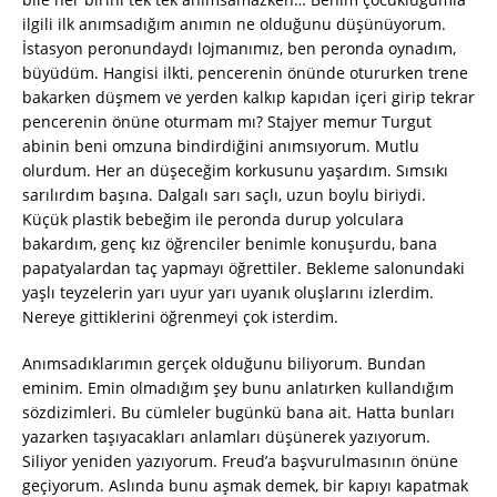
ilgili ilk anımsadığım anımın ne olduğunu düşünüyorum.
İstasyon peronundaydı lojmanımız, ben peronda oynadım,
büyüdüm. Hangisi ilkti, pencerenin önünde otururken trene
bakarken düşmem ve yerden kalkıp kapıdan içeri girip tekrar
pencerenin önüne oturmam mı? Stajyer memur Turgut
abinin beni omzuna bindirdiğini anımsıyorum. Mutlu
olurdum. Her an düşeceğim korkusunu yaşardım. Sımsıkı
sarılırdım başına. Dalgalı sarı saçlı, uzun boylu biriydi.
Küçük plastik bebeğim ile peronda durup yolculara
bakardım, genç kız öğrenciler benimle konuşurdu, bana
papatyalardan taç yapmayı öğrettiler. Bekleme salonundaki
yaşlı teyzelerin yarı uyur yarı uyanık oluşlarını izlerdim.
Nereye gittiklerini öğrenmeyi çok isterdim.
Anımsadıklarımın gerçek olduğunu biliyorum. Bundan
eminim. Emin olmadığım şey bunu anlatırken kullandığım
sözdizimleri. Bu cümleler bugünkü bana ait. Hatta bunları
yazarken taşıyacakları anlamları düşünerek yazıyorum.
Siliyor yeniden yazıyorum. Freud’a başvurulmasının önüne
geçiyorum. Aslında bunu aşmak demek, bir kapıyı kapatmak