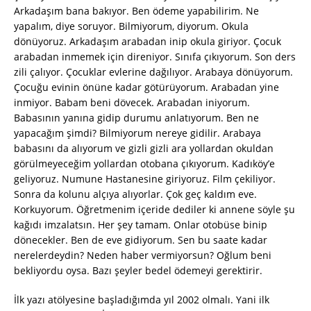
Arkadaşım bana bakıyor. Ben ödeme yapabilirim. Ne
yapalım, diye soruyor. Bilmiyorum, diyorum. Okula
dönüyoruz. Arkadaşım arabadan inip okula giriyor. Çocuk
arabadan inmemek için direniyor. Sınıfa çıkıyorum. Son ders
zili çalıyor. Çocuklar evlerine dağılıyor. Arabaya dönüyorum.
Çocuğu evinin önüne kadar götürüyorum. Arabadan yine
inmiyor. Babam beni dövecek. Arabadan iniyorum.
Babasının yanına gidip durumu anlatıyorum. Ben ne
yapacağım şimdi? Bilmiyorum nereye gidilir. Arabaya
babasını da alıyorum ve gizli gizli ara yollardan okuldan
görülmeyeceğim yollardan otobana çıkıyorum. Kadıköy’e
geliyoruz. Numune Hastanesine giriyoruz. Film çekiliyor.
Sonra da kolunu alçıya alıyorlar. Çok geç kaldım eve.
Korkuyorum. Öğretmenim içeride dediler ki annene söyle şu
kağıdı imzalatsın. Her şey tamam. Onlar otobüse binip
dönecekler. Ben de eve gidiyorum. Sen bu saate kadar
nerelerdeydin? Neden haber vermiyorsun? Oğlum beni
bekliyordu oysa. Bazı şeyler bedel ödemeyi gerektirir.
İlk yazı atölyesine başladığımda yıl 2002 olmalı. Yani ilk