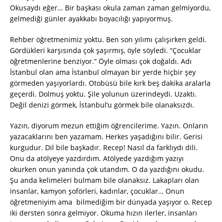
Okusaydı eğer… Bir başkası okula zaman zaman gelmiyordu,
gelmediği günler ayakkabı boyacılığı yapıyormuş.
Rehber öğretmenimiz yoktu. Ben son yılımı çalışırken geldi.
Gördükleri karşısında çok şaşırmış, öyle söyledi. “Çocuklar
öğretmenlerine benziyor.” Öyle olması çok doğaldı. Adı
İstanbul olan ama İstanbul olmayan bir yerde hiçbir şey
görmeden yaşıyorlardı. Otobüsü bile kırk beş dakika aralarla
geçerdi. Dolmuş yoktu. Şile yolunun üzerindeydi. Uzaktı.
Değil denizi görmek, İstanbul’u görmek bile olanaksızdı.
Yazın, diyorum mezun ettiğim öğrencilerime. Yazın. Onların
yazacaklarını ben yazamam. Herkes yaşadığını bilir. Gerisi
kurgudur. Dil bile başkadır. Recep! Nasıl da farklıydı dili.
Onu da atölyeye yazdırdım. Atölyede yazdığım yazıyı
okurken onun yanında çok utandım. O da yazdığını okudu.
Şu anda kelimeleri bulmam bile olanaksız. Lakapları olan
insanlar, kamyon şoförleri, kadınlar, çocuklar… Onun
öğretmeniyim ama bilmediğim bir dünyada yaşıyor o. Recep
iki dersten sonra gelmiyor. Okuma hızın ilerler, insanları