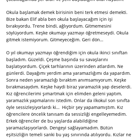
Okula başlamak demek birisinin beni terk etmesi demekti.
Bize bakan Elif abla ben okula başlayacağım için işi
bırakıyordu. Trene bindi, ağlıyordum. Gitmemesini
söylüyordum. Keşke okumayı yazmayı öğretmeseydi. Okula
gitmek istemiyorum. Gitmeyeceğim. Geri dön…
O yıl okumayı yazmayı öğrendiğim için okula ikinci sınıftan
başladım. Güzeldi. Çeşme başında su savaşlarını
başlatıyordum. Çiçek tarhlarının üzerinden atlardım. Ne
günlerdi. Dayağımı yerdim ama yaramazlığımı da yapardım.
Sonra neden yaramazlığı bıraktım anımsamıyorum. Keşke
bırakmasaydım. Keşke haydi biraz yaramazlık yap deselerdi.
Kız öğrencilerimi şımartmak için elimden geleni yaptım,
yaramazlık yapmalarını istedim. Onlar da ilkokul son sınıfta
öyle sessizleşiyorlardı ki… Hiçbir şey yapamamıştım. Kız
öğrencilere öncelik tanısam da sessizliği engelleyemedim.
Erkek öğrenciler de bu yaşlarda alabildiğine
yaramazlaşıyorlardı. Dengeyi sağlayamadım. Bütün
eşitsizliğin temeli sanki bu yaş sınırında atılıyordu. Kızlar ne