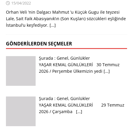
15/04/2022
Orhan Veli ’nin Dalgacı Mahmut ’u Küçük Gugu ile teyzesi
Lale, Sait Faik Abasıyanık’ın (Son Kuşları) sözcükleri eşliğinde
İstanbul’u keşfediyor.
[…]
GÖNDERILERDEN SEÇMELER
Şurada :
Genel
,
Günlükler
YAŞAR KEMAL GÜNLÜKLERİ 30 Temmuz
2026 / Perşembe Ülkemizin yedi
[…]
Şurada :
Genel
,
Günlükler
YAŞAR KEMAL GÜNLÜKLERİ 29 Temmuz
2026 / Çarşamba
[…]