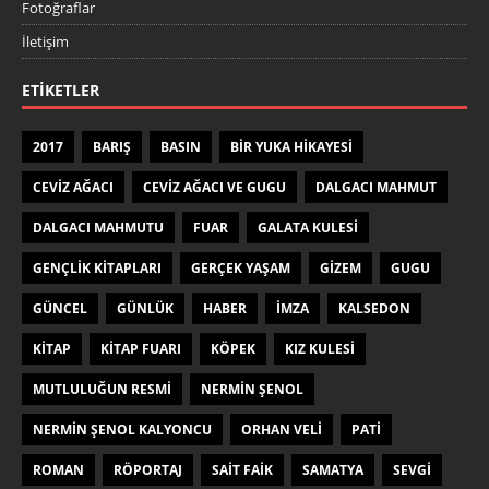
Fotoğraflar
İletişim
ETIKETLER
2017
BARIŞ
BASIN
BIR YUKA HIKAYESI
CEVIZ AĞACI
CEVIZ AĞACI VE GUGU
DALGACI MAHMUT
DALGACI MAHMUTU
FUAR
GALATA KULESI
GENÇLIK KITAPLARI
GERÇEK YAŞAM
GIZEM
GUGU
GÜNCEL
GÜNLÜK
HABER
IMZA
KALSEDON
KITAP
KITAP FUARI
KÖPEK
KIZ KULESI
MUTLULUĞUN RESMI
NERMIN ŞENOL
NERMIN ŞENOL KALYONCU
ORHAN VELI
PATI
ROMAN
RÖPORTAJ
SAIT FAIK
SAMATYA
SEVGI