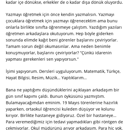
kadar içe dönükse, erkekler de o kadar dışa dönük oluyordu.
Yazmayı öğretmek için önce kendin yazmalısın. Yazmayı
çocuklara öğretmek için yazmayı öğrenecektim ama bunu
onlarla birlikte sınıfta öğrenmeye çalıştım. Yazdığım yazıları
öğretmen arkadaşlara okutuyorum. Hep böyle giderken
sonunda elimde kağıt beni görenler başlarını çeviriyorlar.
Tamam sorun değil okumasınlar. Ama neden benimle
konuşmuyorlar, başlarını çeviriyorlar? “Çünkü idarenin
yapması gerekenleri sen yapıyorsun.”
İşimi yapıyorum. Dersleri uyguluyorum. Matematik, Türkçe,
Hayat Bilgisi, Resim, Müzik… Yaptıklarım…
Bana ne yaptığımı düşündüklerini açıklayan arkadaşım bir
gün sınıf kapımı çaldı. Bunun öyküsünü yazmıştım.
Bulamayacağımdan eminim. 19 Mayıs törenlerine hazırlık
yaparken, ortaokul öğrencisi kuleden düşüyor ve kolunu
kırıyor. Birlikte hastaneye gidiyoruz. Özel bir hastaneye…
Para veremediğimiz için tedavi yapmadıkları gibi röntgen de
çekmiyorlar. Okul müdürünü arıyor arkadaşım. Para hiç yok.