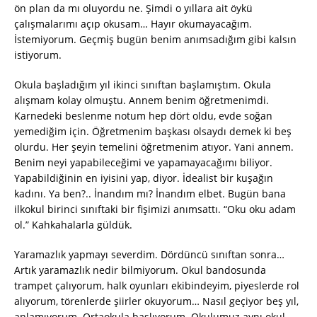
ön plan da mı oluyordu ne. Şimdi o yıllara ait öykü
çalışmalarımı açıp okusam… Hayır okumayacağım.
İstemiyorum. Geçmiş bugün benim anımsadığım gibi kalsın
istiyorum.
Okula başladığım yıl ikinci sınıftan başlamıştım. Okula
alışmam kolay olmuştu. Annem benim öğretmenimdi.
Karnedeki beslenme notum hep dört oldu, evde soğan
yemediğim için. Öğretmenim başkası olsaydı demek ki beş
olurdu. Her şeyin temelini öğretmenim atıyor. Yani annem.
Benim neyi yapabileceğimi ve yapamayacağımı biliyor.
Yapabildiğinin en iyisini yap, diyor. İdealist bir kuşağın
kadını. Ya ben?.. İnandım mı? İnandım elbet. Bugün bana
ilkokul birinci sınıftaki bir fişimizi anımsattı. “Oku oku adam
ol.” Kahkahalarla güldük.
Yaramazlık yapmayı severdim. Dördüncü sınıftan sonra…
Artık yaramazlık nedir bilmiyorum. Okul bandosunda
trampet çalıyorum, halk oyunları ekibindeyim, piyeslerde rol
alıyorum, törenlerde şiirler okuyorum… Nasıl geçiyor beş yıl,
anlamıyorum. Ortaokula başlıyorum. Okulumuz aynı okul.