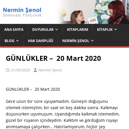
ANA SAYFA
DUYURULAR
KITAPLARIM
KITAPLIK
BLOG
HAK SAHIPLIĞI
NERMIN ŞENOL
GÜNLÜKLER – 20 Mart 2020
21/03/2020
Nermin Şenol
GÜNLÜKLER – 20 Mart 2020
Gece uzun bir süre uyuyamadım. Güneşin doğuşunu
izlemek istemiştim, bir saat on beş dakika sonra. Kalkmayı
düşünürken uyumuşum. Uyandığımda kalkmak istemedim,
güzel bir rüyanın içindeydim. Kalktım ve gördüğüm rüyayı
anımsamaya çalışırken… Hatırlamıyorum, hiçbir şey