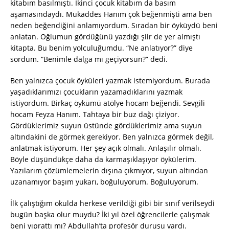
kitabım basılmıştı. İkinci çocuk kitabım da basım
aşamasındaydı. Mukaddes Hanım çok beğenmişti ama ben
neden beğendiğini anlamıyordum. Sıradan bir öyküydü beni
anlatan. Oğlumun gördüğünü yazdığı şiir de yer almıştı
kitapta. Bu benim yolculuğumdu. “Ne anlatıyor?” diye
sordum. “Benimle dalga mı geçiyorsun?” dedi.
Ben yalnızca çocuk öyküleri yazmak istemiyordum. Burada
yaşadıklarımızı çocukların yazamadıklarını yazmak
istiyordum. Birkaç öykümü atölye hocam beğendi. Sevgili
hocam Feyza Hanım. Tahtaya bir buz dağı çiziyor.
Gördüklerimiz suyun üstünde gördüklerimiz ama suyun
altındakini de görmek gerekiyor. Ben yalnızca görmek değil,
anlatmak istiyorum. Her şey açık olmalı. Anlaşılır olmalı.
Böyle düşündükçe daha da karmaşıklaşıyor öykülerim.
Yazılarım çözümlemelerin dışına çıkmıyor, suyun altından
uzanamıyor başım yukarı, boğuluyorum. Boğuluyorum.
İlk çalıştığım okulda herkese verildiği gibi bir sınıf verilseydi
bugün başka olur muydu? İki yıl özel öğrencilerle çalışmak
beni yıprattı mı? Abdullah’ta profesör duruşu vardı.