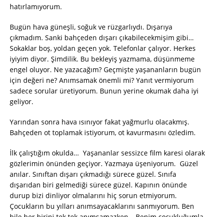
hatırlamıyorum.
Bugün hava güneşli, soğuk ve rüzgarlıydı. Dışarıya
çıkmadım. Sanki bahçeden dışarı çıkabilecekmişim gibi…
Sokaklar boş, yoldan geçen yok. Telefonlar çalıyor. Herkes
iyiyim diyor. Şimdilik. Bu bekleyiş yazmama, düşünmeme
engel oluyor. Ne yazacağım? Geçmişte yaşananların bugün
için değeri ne? Anımsamak önemli mi? Yanıt vermiyorum
sadece sorular üretiyorum. Bunun yerine okumak daha iyi
geliyor.
Yarından sonra hava ısınıyor fakat yağmurlu olacakmış.
Bahçeden ot toplamak istiyorum, ot kavurmasını özledim.
İlk çalıştığım okulda… Yaşananlar sessizce film karesi olarak
gözlerimin önünden geçiyor. Yazmaya üşeniyorum. Güzel
anılar. Sınıftan dışarı çıkmadığı sürece güzel. Sınıfa
dışarıdan biri gelmediği sürece güzel. Kapının önünde
durup bizi dinliyor olmalarını hiç sorun etmiyorum.
Çocukların bu yılları anımsayacaklarını sanmıyorum. Ben
bile her birini tek tek anımsamazken… Benim çocukluğumla