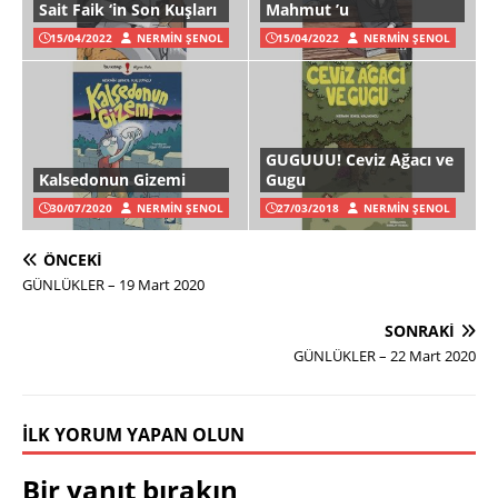
Sait Faik ‘in Son Kuşları
Mahmut ’u
15/04/2022
NERMIN ŞENOL
15/04/2022
NERMIN ŞENOL
GUGUUU! Ceviz Ağacı ve
Kalsedonun Gizemi
Gugu
30/07/2020
NERMIN ŞENOL
27/03/2018
NERMIN ŞENOL
ÖNCEKI
GÜNLÜKLER – 19 Mart 2020
SONRAKI
GÜNLÜKLER – 22 Mart 2020
İLK YORUM YAPAN OLUN
Bir yanıt bırakın