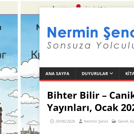
ANA SAYFA
DUYURULAR
KIT
Bihter Bilir – Ca
Yayınları, Ocak 20
29/06/2026
Nermin Şenol
Genel
,
Gü