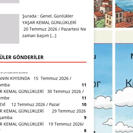
Şurada :
Genel
,
Günlükler
YAŞAR KEMAL GÜNLÜKLERİ
20 Temmuz 2026 / Pazartesi Ne
zaman başım
[…]
ÜLER GÖNDERILER
en çok ziyaret edilen gönderiler:
NIN KIYISINDA 15 Temmuz 2026 /
amba
11
R KEMAL GÜNLÜKLERİ 30 Temmuz 2026 /
embe
11
 EVİ 12 Temmuz 2026 / Pazar
10
R KEMAL GÜNLÜKLERİ 29 Temmuz 2026
rşamba
9
R KEMAL GÜNLÜKLERİ 19 Temmuz 2026/
r
8