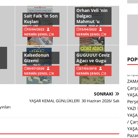
Orhan Veli ’nin
Sait Faik ‘in Son
Dalgacı
Kuşları
Mahmut ’u
15/04/2022
15/04/2022
NERMIN ŞENOL
0
NERMIN ŞENOL
0
Kalsedonun
GUGUUU! Ceviz
POP
Gizemi
Ağacı ve Gugu
30/07/2020
27/03/2018
NERMIN ŞENOL
0
NERMIN ŞENOL
2
Son 7 günde 
ZAMA
Çarş
SONRAKI
YAŞA
YAŞAR KEMAL GÜNLÜKLERİ 30 Haziran 2026/ Salı
Perş
ınları
YAZI
YAŞA
/ Ça
YAŞA
Paza