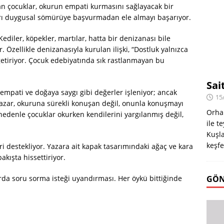
n çocuklar, okurun empati kurmasını sağlayacak bir
uları duygusal sömürüye başvurmadan ele almayı başarıyor.
ediler, köpekler, martılar, hatta bir denizanası bile
Özellikle denizanasıyla kurulan ilişki, “Dostluk yalnızca
getiriyor. Çocuk edebiyatında sık rastlanmayan bu
Sai
empati ve doğaya saygı gibi değerler işleniyor; ancak
15
azar, okuruna sürekli konuşan değil, onunla konuşmayı
Orha
 nedenle çocuklar okurken kendilerini yargılanmış değil,
ile t
Kuşla
keşfe
ri destekliyor. Yazara ait kapak tasarımındaki ağaç ve kara
akışta hissettiriyor.
arda soru sorma isteği uyandırması. Her öykü bittiğinde
GÖN