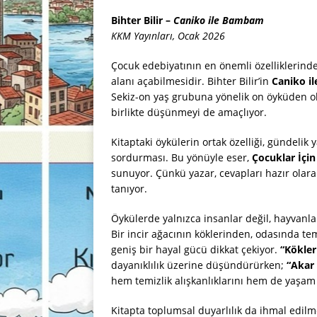
Bihter Bilir –
Caniko ile Bambam
KKM Yayınları, Ocak 2026
Çocuk edebiyatının en önemli özelliklerin
alanı açabilmesidir. Bihter Bilir’in
Caniko i
Sekiz-on yaş grubuna yönelik on öyküden olu
birlikte düşünmeyi de amaçlıyor.
Kitaptaki öykülerin ortak özelliği, gündeli
sordurması. Bu yönüyle eser,
Çocuklar İçin
sunuyor. Çünkü yazar, cevapları hazır olara
tanıyor.
Öykülerde yalnızca insanlar değil, hayvanla
Bir incir ağacının köklerinden, odasında 
geniş bir hayal gücü dikkat çekiyor.
“Kökle
dayanıklılık üzerine düşündürürken;
“Akar
hem temizlik alışkanlıklarını hem de yaşam
Kitapta toplumsal duyarlılık da ihmal edil