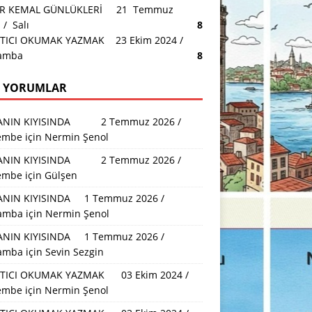
AR KEMAL GÜNLÜKLERİ 21 Temmuz
/ Salı
8
TICI OKUMAK YAZMAK 23 Ekim 2024 /
amba
8
 YORUMLAR
ANIN KIYISINDA 2 Temmuz 2026 /
embe
için
Nermin Şenol
ANIN KIYISINDA 2 Temmuz 2026 /
embe
için
Gülşen
NIN KIYISINDA 1 Temmuz 2026 /
amba
için
Nermin Şenol
NIN KIYISINDA 1 Temmuz 2026 /
amba
için
Sevin Sezgin
TICI OKUMAK YAZMAK 03 Ekim 2024 /
embe
için
Nermin Şenol