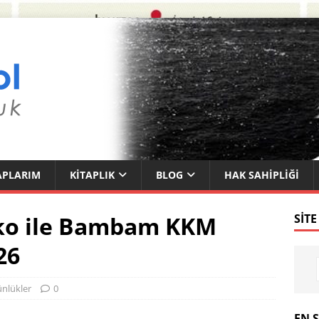
APLARIM
KITAPLIK
BLOG
HAK SAHIPLIĞI
niko ile Bambam KKM
SITE
26
nlükler
0
EN 