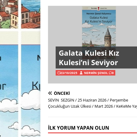
Galata Kulesi Kız
Kulesi’ni Seviyor
23/10/2025
NERMIN ŞENOL
0
ÖNCEKI
SEVİN SEZGİN / 25 Haziran 2026 / Perşembe
Çocukluğun Uzak Ülkesi / Mart 2026 / KeKeMe Yay
İLK YORUM YAPAN OLUN