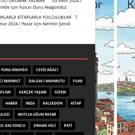
TICI OKUMAK YAZMAK 03 Ekim 2024 /
embe
için
Füsun Duru Akagündüz
KLARLA KİTAPLARLA YOLCULUKLAR 7
uz 2024 / Pazar
için
Nermin Şenol
 YUKA HIKAYESI
CEVIZ AĞACI
CI MAHMUT
DALGACI MAHMUTU
FUAR
APLARI
GERÇEK YAŞAM
GIZEM
HABER
IMZA
KALSEDON
KITAP
ULESI
MUTLULUĞUN RESMI
OL KALYONCU
ORHAN VELI
PATI