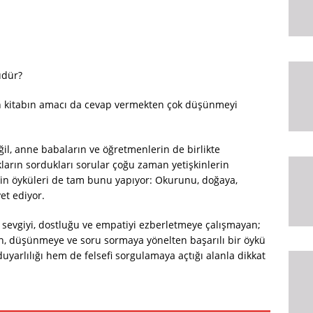
üdür?
ten kitabın amacı da cevap vermekten çok düşünmeyi
eğil, anne babaların ve öğretmenlerin de birlikte
kların sordukları sorular çoğu zaman yetişkinlerin
ir’in öyküleri de tam bunu yapıyor: Okurunu, doğaya,
et ediyor.
a sevgiyi, dostluğu ve empatiyi ezberletmeye çalışmayan;
n, düşünmeye ve soru sormaya yönelten başarılı bir öykü
yarlılığı hem de felsefi sorgulamaya açtığı alanla dikkat