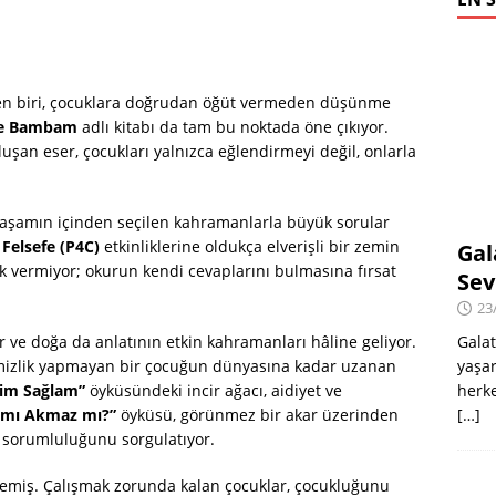
den biri, çocuklara doğrudan öğüt vermeden düşünme
le Bambam
adlı kitabı da tam bu noktada öne çıkıyor.
şan eser, çocukları yalnızca eğlendirmeyi değil, onlarla
k yaşamın içinden seçilen kahramanlarla büyük sorular
 Felsefe (P4C)
etkinliklerine oldukça elverişli bir zemin
Gal
k vermiyor; okurun kendi cevaplarını bulmasına fırsat
Sev
23
Galat
r ve doğa da anlatının etkin kahramanları hâline geliyor.
yaşar
temizlik yapmayan bir çocuğun dünyasına kadar uzanan
herke
rim Sağlam”
öyküsündeki incir ağacı, aidiyet ve
[…]
 mı Akmaz mı?”
öyküsü, görünmez bir akar üzerinden
 sorumluluğunu sorgulatıyor.
memiş. Çalışmak zorunda kalan çocuklar, çocukluğunu