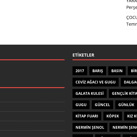
YARA
Perş
ÇOCU
Temm
ETIKETLER
2017
BARIŞ
BASIN
BIR
CEVIZ AĞACI VE GUGU
DALGA
GALATA KULESI
GENÇLIK KIT
GUGU
GÜNCEL
GÜNLÜK
KITAP FUARI
KÖPEK
KIZ K
NERMIN ŞENOL
NERMIN ŞEN