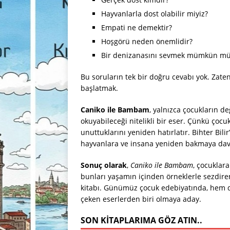
Hayvanlarla dost olabilir miyiz?
Empati ne demektir?
Hoşgörü neden önemlidir?
Bir denizanasını sevmek mümkün m
Bu soruların tek bir doğru cevabı yok. Za
başlatmak.
Caniko ile Bambam
, yalnızca çocukların d
okuyabileceği nitelikli bir eser. Çünkü çocu
unuttuklarını yeniden hatırlatır. Bihter Bil
hayvanlara ve insana yeniden bakmaya dav
Sonuç olarak
,
Caniko ile Bambam
, çocuklar
bunları yaşamın içinden örneklerle sezdire
kitabı. Günümüz çocuk edebiyatında, hem du
çeken eserlerden biri olmaya aday.
SON KITAPLARIMA GÖZ ATIN..