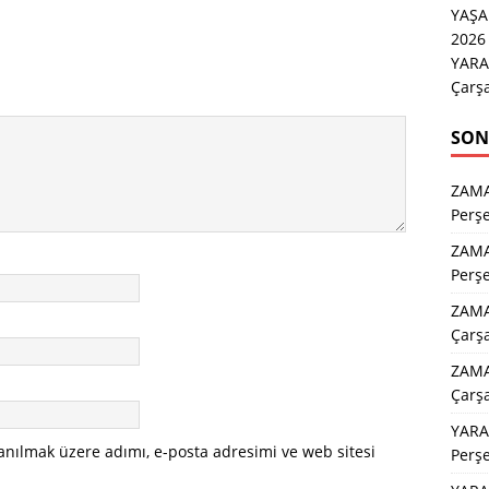
YAŞ
2026 
YARA
Çarş
SON
ZAM
Perş
ZAM
Perş
ZAMA
Çarş
ZAMA
Çarş
YARA
anılmak üzere adımı, e-posta adresimi ve web sitesi
Perş