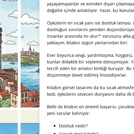
yaşayamayanlar ve evinden dışarı çıkamaya
doğallık içinde anlatılıyor. Yazar, bu kon
Öykülerin en sıcak yanı ise dostluk teması. K
dostluğun sınırlarını yeniden düşündürüyor. 
insanlar arasında mı olur?” sorusunu akla 
yaklaşım, kitabın özgün yanlarından biri.
Eser boyunca sevgi, yardımlaşma, hoşgörü, 
bunlar didaktik bir söyleme dönüşmüyor. Y
tercih eden bir anlatıcı kimliği kuruyor. Bu
düşünmeye davet edilmiş hissediyorlar.
Kitabın görsel tasarımı da bu sıcak atmosfe
kedi, öykülerin sevecen dünyasını daha ilk b
Belki de kitabın en önemli başarısı, çocukl
yeni sorular beliriyor:
Dostluk nedir?
Gerçek dost kimdir?