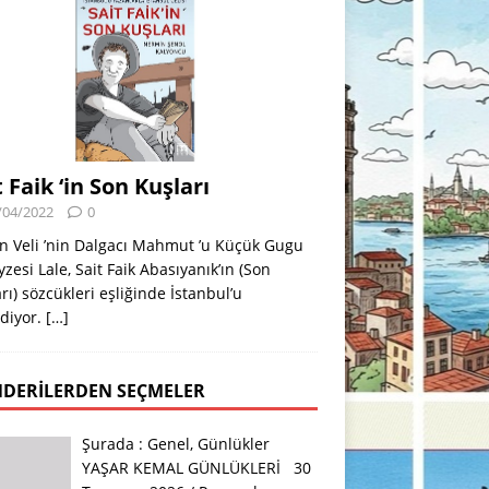
t Faik ‘in Son Kuşları
/04/2022
0
n Veli ’nin Dalgacı Mahmut ’u Küçük Gugu
eyzesi Lale, Sait Faik Abasıyanık’ın (Son
rı) sözcükleri eşliğinde İstanbul’u
diyor.
[…]
DERILERDEN SEÇMELER
Şurada :
Genel
,
Günlükler
YAŞAR KEMAL GÜNLÜKLERİ 30