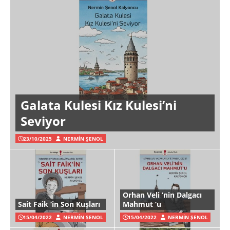
Galata Kulesi Kız Kulesi’ni
Seviyor
23/10/2025
NERMIN ŞENOL
Orhan Veli ’nin Dalgacı
Sait Faik ‘in Son Kuşları
Mahmut ’u
15/04/2022
NERMIN ŞENOL
15/04/2022
NERMIN ŞENOL