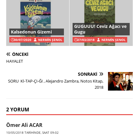
GUGUUU! Ceviz Ağacı ve
Kalsedonun Gizemi
Gugu
30/07/2020
NERMIN ŞENOL
27/03/2018
NERMIN ŞENOL
ÖNCEKI
HAYALET
SONRAKI
SORU Kİ-TAP-ÇI-ĞI , Alejandro Zambra, Notos Kitap,
2018
2 YORUM
Ömer Ali ACAR
10/05/2018 TARIHINDE, SAAT 09:02