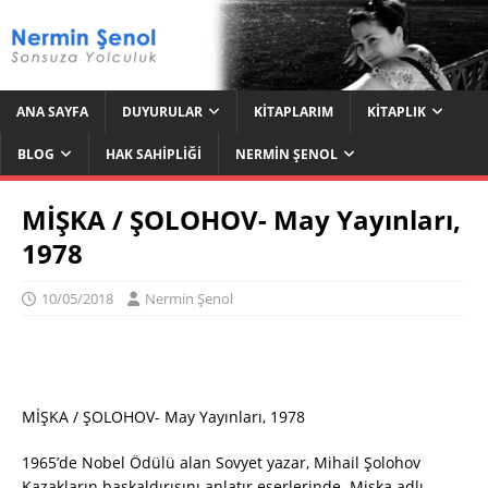
ANA SAYFA
DUYURULAR
KITAPLARIM
KITAPLIK
BLOG
HAK SAHIPLIĞI
NERMIN ŞENOL
MİŞKA / ŞOLOHOV- May Yayınları,
1978
10/05/2018
Nermin Şenol
MİŞKA / ŞOLOHOV- May Yayınları, 1978
1965’de Nobel Ödülü alan Sovyet yazar, Mihail Şolohov
Kazakların başkaldırışını anlatır eserlerinde. Mişka adlı