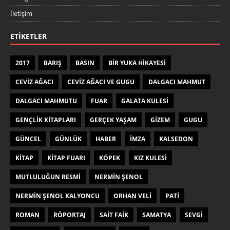
İletişim
ETIKETLER
2017
BARIŞ
BASIN
BIR YUKA HIKAYESI
CEVIZ AĞACI
CEVIZ AĞACI VE GUGU
DALGACI MAHMUT
DALGACI MAHMUTU
FUAR
GALATA KULESI
GENÇLIK KITAPLARI
GERÇEK YAŞAM
GIZEM
GUGU
GÜNCEL
GÜNLÜK
HABER
IMZA
KALSEDON
KITAP
KITAP FUARI
KÖPEK
KIZ KULESI
MUTLULUĞUN RESMI
NERMIN ŞENOL
NERMIN ŞENOL KALYONCU
ORHAN VELI
PATI
ROMAN
RÖPORTAJ
SAIT FAIK
SAMATYA
SEVGI