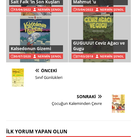
Sait Faik ‘in Son Kuşları
Mahmut ’u
15/04/2022
NERMIN ŞENOL
15/04/2022
NERMIN ŞENOL
GUGUUU! Ceviz Ağacı ve
Kalsedonun Gizemi
Gugu
30/07/2020
NERMIN ŞENOL
27/03/2018
NERMIN ŞENOL
ÖNCEKI
Sınıf Günlükleri
SONRAKI
Çocuğun Kaleminden Çevre
İLK YORUM YAPAN OLUN