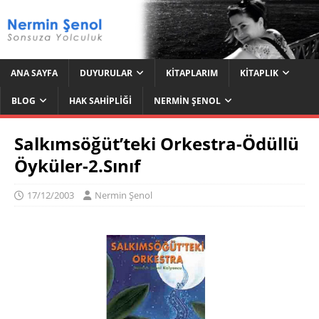
ANA SAYFA
DUYURULAR
KITAPLARIM
KITAPLIK
BLOG
HAK SAHIPLIĞI
NERMIN ŞENOL
Salkımsöğüt’teki Orkestra-Ödüllü
Öyküler-2.Sınıf
17/12/2003
Nermin Şenol