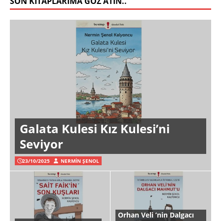
SON KITAPLARIMA GÖZ ATIN..
Galata Kulesi Kız Kulesi’ni
Seviyor
23/10/2025
NERMIN ŞENOL
Orhan Veli ’nin Dalgacı