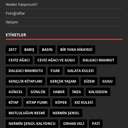
Neden Yazıyorum?
Fotoğraflar
İletişim
ETIKETLER
2017
BARIŞ
BASIN
BIR YUKA HIKAYESI
CEVIZ AĞACI
CEVIZ AĞACI VE GUGU
DALGACI MAHMUT
DALGACI MAHMUTU
FUAR
GALATA KULESI
GENÇLIK KITAPLARI
GERÇEK YAŞAM
GIZEM
GUGU
GÜNCEL
GÜNLÜK
HABER
IMZA
KALSEDON
KITAP
KITAP FUARI
KÖPEK
KIZ KULESI
MUTLULUĞUN RESMI
NERMIN ŞENOL
NERMIN ŞENOL KALYONCU
ORHAN VELI
PATI