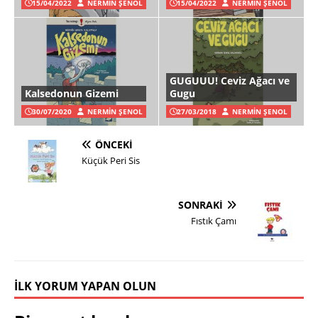
15/04/2022
NERMIN ŞENOL
15/04/2022
NERMIN ŞENOL
GUGUUU! Ceviz Ağacı ve
Kalsedonun Gizemi
Gugu
30/07/2020
NERMIN ŞENOL
27/03/2018
NERMIN ŞENOL
ÖNCEKI
Küçük Peri Sis
SONRAKI
Fıstık Çamı
İLK YORUM YAPAN OLUN