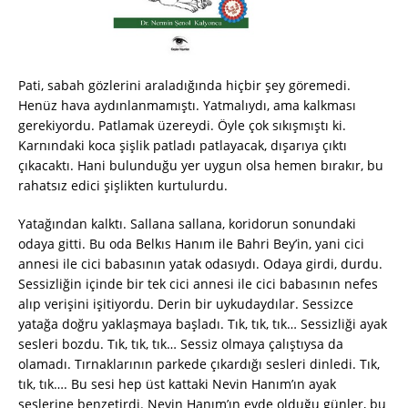
Pati, sabah gözlerini araladığında hiçbir şey göremedi.
Henüz hava aydınlanmamıştı. Yatmalıydı, ama kalkması
gerekiyordu. Patlamak üzereydi. Öyle çok sıkışmıştı ki.
Karnındaki koca şişlik patladı patlayacak, dışarıya çıktı
çıkacaktı. Hani bulunduğu yer uygun olsa hemen bırakır, bu
rahatsız edici şişlikten kurtulurdu.
Yatağından kalktı. Sallana sallana, koridorun sonundaki
odaya gitti. Bu oda Belkıs Hanım ile Bahri Bey’in, yani cici
annesi ile cici babasının yatak odasıydı. Odaya girdi, durdu.
Sessizliğin içinde bir tek cici annesi ile cici babasının nefes
alıp verişini işitiyordu. Derin bir uykudaydılar. Sessizce
yatağa doğru yaklaşmaya başladı. Tık, tık, tık… Sessizliği ayak
sesleri bozdu. Tık, tık, tık… Sessiz olmaya çalıştıysa da
olamadı. Tırnaklarının parkede çıkardığı sesleri dinledi. Tık,
tık, tık…. Bu sesi hep üst kattaki Nevin Hanım’ın ayak
seslerine benzetirdi. Nevin Hanım’ın evde olduğu günler, bu