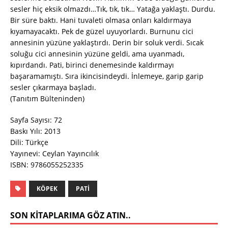
sesler hiç eksik olmazdı…Tık, tık, tık… Yatağa yaklaştı. Durdu.
Bir süre baktı. Hani tuvaleti olmasa onları kaldırmaya
kıyamayacaktı. Pek de güzel uyuyorlardı. Burnunu cici
annesinin yüzüne yaklaştırdı. Derin bir soluk verdi. Sıcak
soluğu cici annesinin yüzüne geldi, ama uyanmadı,
kıpırdandı. Pati, birinci denemesinde kaldırmayı
başaramamıştı. Sıra ikincisindeydi. İnlemeye, garip garip
sesler çıkarmaya başladı.
(Tanıtım Bülteninden)
Sayfa Sayısı: 72
Baskı Yılı: 2013
Dili: Türkçe
Yayınevi: Ceylan Yayıncılık
ISBN: 9786055252335
KÖPEK
PATI
SON KITAPLARIMA GÖZ ATIN..