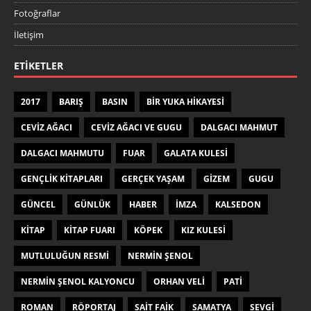
Fotoğraflar
İletişim
ETIKETLER
2017
BARIŞ
BASIN
BIR YUKA HIKAYESI
CEVIZ AĞACI
CEVIZ AĞACI VE GUGU
DALGACI MAHMUT
DALGACI MAHMUTU
FUAR
GALATA KULESI
GENÇLIK KITAPLARI
GERÇEK YAŞAM
GIZEM
GUGU
GÜNCEL
GÜNLÜK
HABER
IMZA
KALSEDON
KITAP
KITAP FUARI
KÖPEK
KIZ KULESI
MUTLULUĞUN RESMI
NERMIN ŞENOL
NERMIN ŞENOL KALYONCU
ORHAN VELI
PATI
ROMAN
RÖPORTAJ
SAIT FAIK
SAMATYA
SEVGI