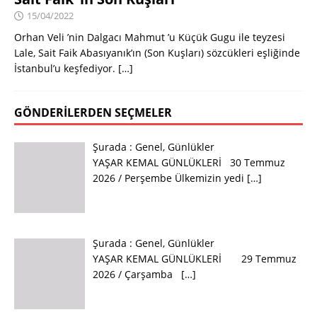
15/04/2022
Orhan Veli ’nin Dalgacı Mahmut ’u Küçük Gugu ile teyzesi
Lale, Sait Faik Abasıyanık’ın (Son Kuşları) sözcükleri eşliğinde
İstanbul’u keşfediyor.
[…]
GÖNDERILERDEN SEÇMELER
Şurada :
Genel
,
Günlükler
YAŞAR KEMAL GÜNLÜKLERİ 30 Temmuz
2026 / Perşembe Ülkemizin yedi
[…]
Şurada :
Genel
,
Günlükler
YAŞAR KEMAL GÜNLÜKLERİ 29 Temmuz
2026 / Çarşamba
[…]