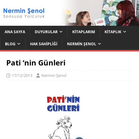
ANA SAYFA
DUYURULAR
KITAPLARIM
KITAPLIK
BLOG
HAK SAHIPLIĞI
NERMIN ŞENOL
Pati ‘nin Günleri
17/12/2013
Nermin Şenol