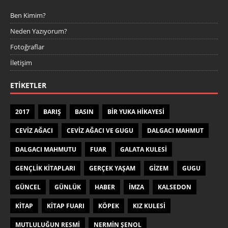
Ben Kimim?
Neden Yazıyorum?
Fotoğraflar
İletişim
ETIKETLER
2017
BARIŞ
BASIN
BIR YUKA HIKAYESI
CEVIZ AĞACI
CEVIZ AĞACI VE GUGU
DALGACI MAHMUT
DALGACI MAHMUTU
FUAR
GALATA KULESI
GENÇLIK KITAPLARI
GERÇEK YAŞAM
GIZEM
GUGU
GÜNCEL
GÜNLÜK
HABER
IMZA
KALSEDON
KITAP
KITAP FUARI
KÖPEK
KIZ KULESI
MUTLULUĞUN RESMI
NERMIN ŞENOL