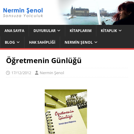
ANA SAYFA
DUYURULAR
KITAPLARIM
KITAPLIK
BLOG
HAK SAHIPLIĞI
NERMIN ŞENOL
Öğretmenin Günlüğü
17/12/2012
Nermin Şenol