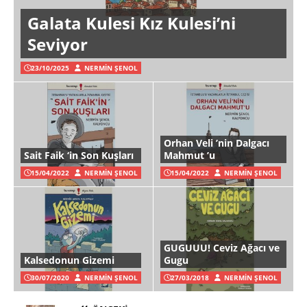
Galata Kulesi Kız Kulesi’ni
Seviyor
23/10/2025
NERMIN ŞENOL
Orhan Veli ’nin Dalgacı
Sait Faik ‘in Son Kuşları
Mahmut ’u
15/04/2022
NERMIN ŞENOL
15/04/2022
NERMIN ŞENOL
GUGUUU! Ceviz Ağacı ve
Kalsedonun Gizemi
Gugu
30/07/2020
NERMIN ŞENOL
27/03/2018
NERMIN ŞENOL