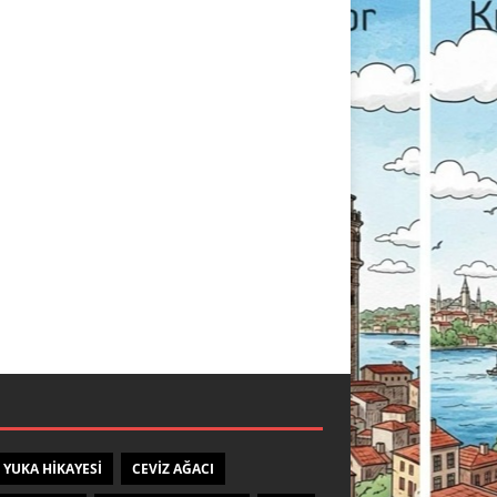
 YUKA HIKAYESI
CEVIZ AĞACI