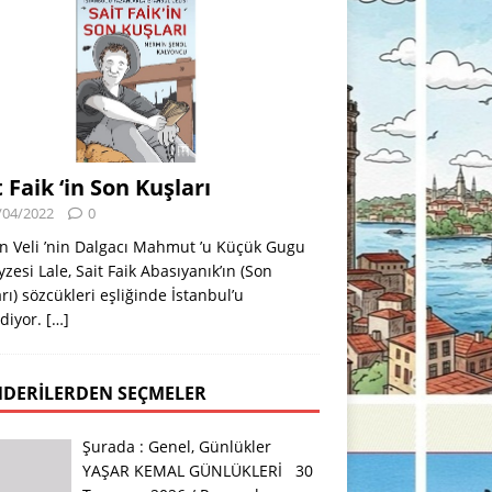
t Faik ‘in Son Kuşları
/04/2022
0
n Veli ’nin Dalgacı Mahmut ’u Küçük Gugu
eyzesi Lale, Sait Faik Abasıyanık’ın (Son
rı) sözcükleri eşliğinde İstanbul’u
diyor.
[…]
DERILERDEN SEÇMELER
Şurada :
Genel
,
Günlükler
YAŞAR KEMAL GÜNLÜKLERİ 30