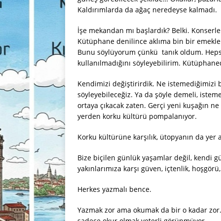
Kaldırımlarda da ağaç neredeyse kalmadı.
İşe mekandan mı başlardık? Belki. Konserle
Kütüphane denilince aklıma bin bir emekle 
Bunu söylüyorum çünkü tanık oldum. Hepsi 
kullanılmadığını söyleyebilirim. Kütüphanede
Kendimizi değiştirirdik. Ne istemediğimizi 
söyleyebileceğiz. Ya da şöyle demeli, istemed
ortaya çıkacak zaten. Gerçi yeni kuşağın ne 
yerden korku kültürü pompalanıyor.
Korku kültürüne karşılık, ütopyanın da yer
Bize biçilen günlük yaşamlar değil, kendi g
yakınlarımıza karşı güven, içtenlik, hoşgörü
Herkes yazmalı bence.
Yazmak zor ama okumak da bir o kadar zor. 
sadece okur olmak yeterli görünmüyor.