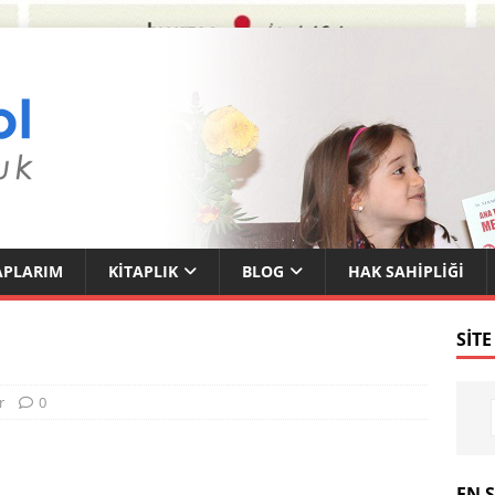
APLARIM
KITAPLIK
BLOG
HAK SAHIPLIĞI
SITE
r
0
EN 