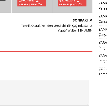
30/07/2020
27/03/2018
ZAM
NERMIN ŞENOL
0
NERMIN ŞENOL
2
Perş
ZAMA
SONRAKI
Çarş
Teknik Olarak Yeniden-Üretilebilirlik Çağında Sanat
ZAMA
Yapıtı/ Walter BENJAMİN
Çarş
YARA
Perş
YARA
Perş
ÇOCU
Temm