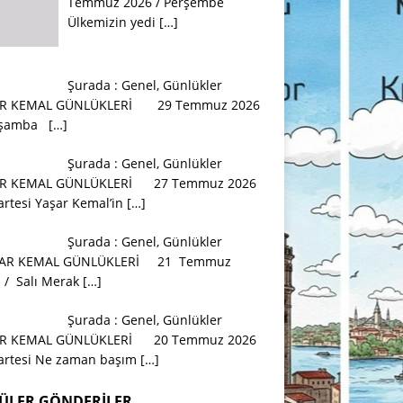
Temmuz 2026 / Perşembe
Ülkemizin yedi
[…]
Şurada :
Genel
,
Günlükler
R KEMAL GÜNLÜKLERİ 29 Temmuz 2026
arşamba
[…]
Şurada :
Genel
,
Günlükler
R KEMAL GÜNLÜKLERİ 27 Temmuz 2026
artesi Yaşar Kemal’in
[…]
Şurada :
Genel
,
Günlükler
AR KEMAL GÜNLÜKLERİ 21 Temmuz
 / Salı Merak
[…]
Şurada :
Genel
,
Günlükler
R KEMAL GÜNLÜKLERİ 20 Temmuz 2026
zartesi Ne zaman başım
[…]
ÜLER GÖNDERILER