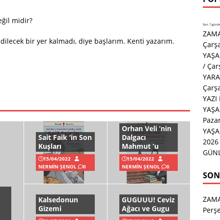
eğil midir?
Son 7 günde 
ZAMA
dilecek bir yer kalmadı, diye başlarım. Kenti yazarım.
Çarş
YAŞA
/ Ça
YARA
Çarş
YAZI
YAŞA
Paza
Orhan Veli ’nin
YAŞ
Sait Faik ‘in Son
Dalgacı
2026 
Kuşları
Mahmut ’u
GÜNL
15/04/2022
15/04/2022
NERMIN ŞENOL
0
NERMIN ŞENOL
0
SON
ZAM
Kalsedonun
GUGUUU! Ceviz
Gizemi
Ağacı ve Gugu
Perş