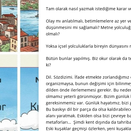
Tam olarak nasıl yazmak istediğime karar 
Olay mı anlatılmalı, betimlemelere az yer 
düşünmesini mi sağlamalı? Metne yolculuğu
olmalı?
Yoksa içsel yolculuklarla bireyin dünyasını 
Bütün bunlar yapılmış. Biz okur olarak da t
ki?
Dil. Sözdizimi. İfade etmekte zorlandığımız 
organizmaysa, bunun değişimi için bilinme
dilden önde ilerlememesi gerekir. Bu nedenle 
olmamız yeterli görünmüyor. Bizim günlük 
gereksinmemiz var. Günlük hayatımız, bizi g
Bu baskıyı dil bir parça da olsa kaldırabilec
alanı yaratmak. Eskiden olsa bizi çevreye ba
metaforları… Şimdi kent dışında da tahrib
Eski kuşaklar geçmişi özlerken, yeni kuşakl