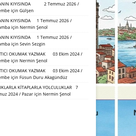
ANIN KIYISINDA 2 Temmuz 2026 /
embe
için
Gülşen
NIN KIYISINDA 1 Temmuz 2026 /
amba
için
Nermin Şenol
NIN KIYISINDA 1 Temmuz 2026 /
amba
için
Sevin Sezgin
TICI OKUMAK YAZMAK 03 Ekim 2024 /
embe
için
Nermin Şenol
TICI OKUMAK YAZMAK 03 Ekim 2024 /
embe
için
Füsun Duru Akagündüz
KLARLA KİTAPLARLA YOLCULUKLAR 7
uz 2024 / Pazar
için
Nermin Şenol