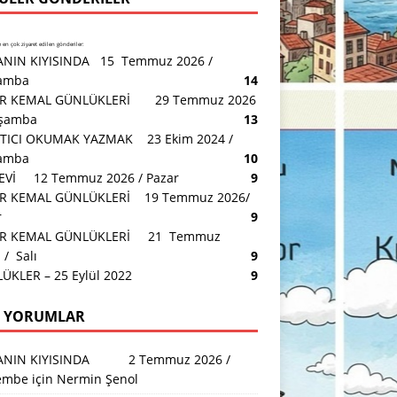
en çok ziyaret edilen gönderiler:
NIN KIYISINDA 15 Temmuz 2026 /
amba
14
R KEMAL GÜNLÜKLERİ 29 Temmuz 2026
rşamba
13
TICI OKUMAK YAZMAK 23 Ekim 2024 /
amba
10
 EVİ 12 Temmuz 2026 / Pazar
9
R KEMAL GÜNLÜKLERİ 19 Temmuz 2026/
r
9
AR KEMAL GÜNLÜKLERİ 21 Temmuz
/ Salı
9
ÜKLER – 25 Eylül 2022
9
 YORUMLAR
ANIN KIYISINDA 2 Temmuz 2026 /
embe
için
Nermin Şenol