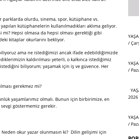
r parklarda olurdu, sinema, spor, kütüphane vs.
yapılan kütüphanelerin kullanılmadıkları aklıma geliyor.
mi? Hepsi olmasa da hepsi olması gerektiği gibi
YAŞA
ki kitaplar okurlarını bekliyor.
/ Ç
biliyoruz ama ne istediğimizi ancak ifade edebildiğimizde
iklerimizin kaldırılması yeterli, o kalkınca istediğimiz
YAŞA
istediğini biliyorum; yaşamak için iş ve güvence. Her
/ Paz
 alması gerekmez mi?
YAŞ
2026
ünlük yaşamlarımız olmalı. Bunun için birbirimize, en
, sevgi göstermemiz gerekir.
YAŞA
/ Pa
Neden okur yazar olunmasın ki? Dilin gelişimi için
POP