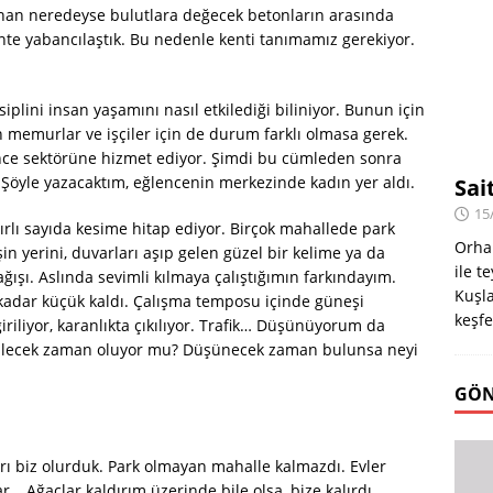
anan neredeyse bulutlara değecek betonların arasında
nte yabancılaştık. Bu nedenle kenti tanımamız gerekiyor.
iplini insan yaşamını nasıl etkilediği biliniyor. Bunun için
 memurlar ve işçiler için de durum farklı olmasa gerek.
lence sektörüne hizmet ediyor. Şimdi bu cümleden sonra
öyle yazacaktım, eğlencenin merkezinde kadın yer aldı.
Sai
15
rlı sayıda kesime hitap ediyor. Birçok mahallede park
Orha
şin yerini, duvarları aşıp gelen güzel bir kelime ya da
ile t
ışı. Aslında sevimli kılmaya çalıştığımın farkındayım.
Kuşla
 kadar küçük kaldı. Çalışma temposu içinde güneşi
keşfe
riliyor, karanlıkta çıkılıyor. Trafik… Düşünüyorum da
ilecek zaman oluyor mu? Düşünecek zaman bulunsa neyi
GÖN
rı biz olurduk. Park olmayan mahalle kalmazdı. Evler
… Ağaçlar kaldırım üzerinde bile olsa, bize kalırdı.