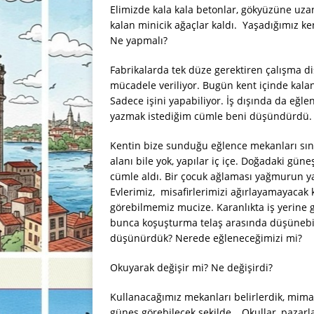
Elimizde kala kala betonlar, gökyüzüne uz
kalan minicik ağaçlar kaldı. Yaşadığımız ke
Ne yapmalı?
Fabrikalarda tek düze gerektiren çalışma dis
mücadele veriliyor. Bugün kent içinde kalan
Sadece işini yapabiliyor. İş dışında da eğ
yazmak istediğim cümle beni düşündürdü. Ş
Kentin bize sunduğu eğlence mekanları sını
alanı bile yok, yapılar iç içe. Doğadaki güne
cümle aldı. Bir çocuk ağlaması yağmurun yağ
Evlerimiz, misafirlerimizi ağırlayamayacak
görebilmemiz mucize. Karanlıkta iş yerine gi
bunca koşuşturma telaş arasında düşüneb
düşünürdük? Nerede eğleneceğimizi mi?
Okuyarak değişir mi? Ne değişirdi?
Kullanacağımız mekanları belirlerdik, mima
güneş görebilecek şekilde… Okullar, pazarlar